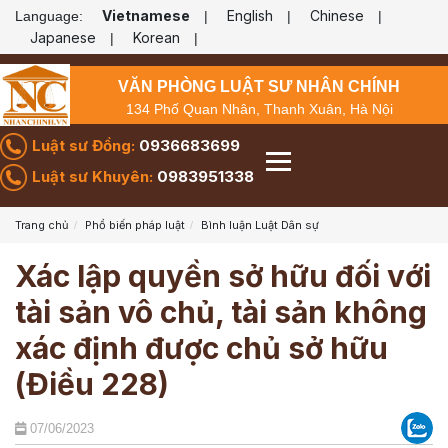
Vietnamese
English
Chinese
Language:
|
|
|
Japanese
Korean
|
|
VĂN PHÒNG LUẬT SƯ NHÂN CHÍNH
134 Phố Quan Nhân, Thanh Xuân, Hà Nội
Luật sư Đồng:
0936683699
Luật sư Khuyên:
0983951338
Trang chủ
Phổ biến pháp luật
Bình luận Luật Dân sự
Xác lập quyền sở hữu đối với
tài sản vô chủ, tài sản không
xác định được chủ sở hữu
(Điều 228)
07/06/2023