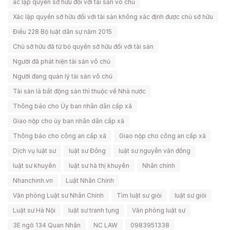
ác lập quyền sở hữu đối với tài sản vô chủ
Xác lập quyền sở hữu đối với tài sản không xác định được chủ sở hữu
Điều 228 Bộ luật dân sự năm 2015
Chủ sở hữu đã từ bỏ quyền sở hữu đối với tài sản
Người đã phát hiện tài sản vô chủ
Người đang quản lý tài sản vô chủ
Tài sản là bất động sản thì thuộc về Nhà nước
Thông báo cho Ủy ban nhân dân cấp xã
Giao nộp cho ủy ban nhân dân cấp xã
Thông báo cho công an cấp xã
Giao nộp cho công an cấp xã
Dịch vụ luật sư
luật sư Đồng
luật sư nguyễn văn đồng
luật sư khuyên
luật sư hà thị khuyên
Nhân chính
Nhanchinh.vn
Luật Nhân Chính
Văn phòng Luật sư Nhân Chính
Tìm luật sư giỏi
luật sư giỏi
Luật sư Hà Nội
luật sư tranh tụng
Văn phòng luật sư
3E ngõ 134 Quan Nhân
NC LAW
0983951338