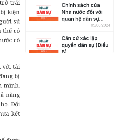
rở trái
Chính sách của
bị kiện
Nhà nước đối với
quan hệ dân sự
gười sử
(Điều 7)
05/06/2024
ủ thể có
Căn cứ xác lập
nước có
quyền dân sự (Điều
8)
04/06/2024
 với tài
Thực hiện quyền
đang bị
dân sự (Điều 9)
a mình.
04/06/2024
hả năng
Giới hạn việc thực
họ. Đối
hiện quyền dân sự
hưa kết
(Điều 10)
04/06/2024
hế được