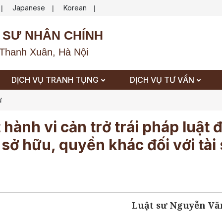
Japanese
Korean
|
|
|
 SƯ NHÂN CHÍNH
Thanh Xuân, Hà Nội
DỊCH VỤ TRANH TỤNG
DỊCH VỤ TƯ VẤN
ự
ành vi cản trở trái pháp luật đ
 sở hữu, quyền khác đối với tài
Luật sư Nguyễn Vă