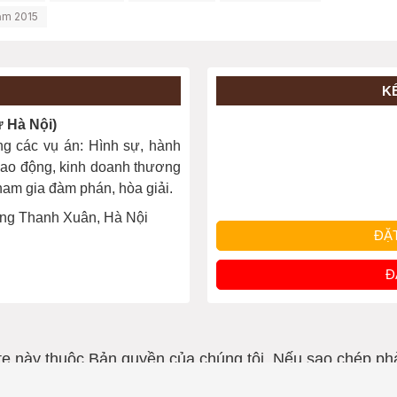
năm 2015
K
Hà Nội)
ng các vụ án: Hình sự, hành
, lao động, kinh doanh thương
 tham gia đàm phán, hòa giải.
ng Thanh Xuân, Hà Nội
ĐẶ
Đ
te này thuộc Bản quyền của chúng tôi. Nếu sao chép ph