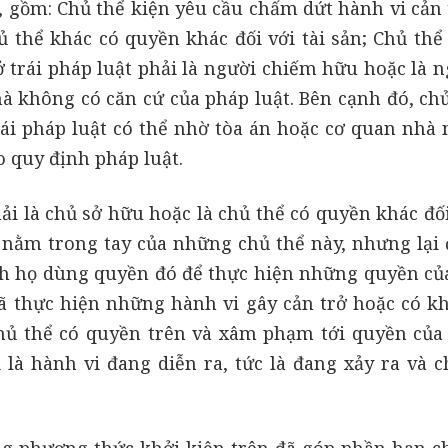
 gồm: Chủ thể kiện yêu cầu chấm dứt hành vi cản t
ủ thể khác có quyền khác đối với tài sản; Chủ thể 
 trái pháp luật phải là người chiếm hữu hoặc là n
mà không có căn cứ của pháp luật. Bên cạnh đó, ch
rái pháp luật có thể nhờ tòa án hoặc cơ quan nhà 
 quy định pháp luật.
hải là chủ sở hữu hoặc là chủ thể có quyền khác đối
 nằm trong tay của những chủ thể này, nhưng lại 
nh họ dùng quyền đó để thực hiện những quyền củ
 đã thực hiện những hành vi gây cản trở hoặc có k
hủ thể có quyền trên và xâm phạm tới quyền của 
à hành vi đang diễn ra, tức là đang xảy ra và c
ng phương thức khởi kiện trên đã góp phần hạn c