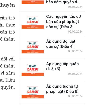
bảo đảm quyền dân
 Khuyên
sự (Điều 2)
05/06/2024
Các nguyên tắc cơ
cản trở
bản của pháp luật
hi thực
dân sự (Điều 3)
cản trở
05/06/2024
có thẩm
Áp dụng Bộ luật
dân sự (Điều 4)
05/06/2024
đối với
Áp dụng tập quán
có thẩm
(Điều 5)
 vi xâm
05/06/2024
ại Điều
Áp dụng tương tự
 quyền,
pháp luật (Điều 6)
05/06/2024