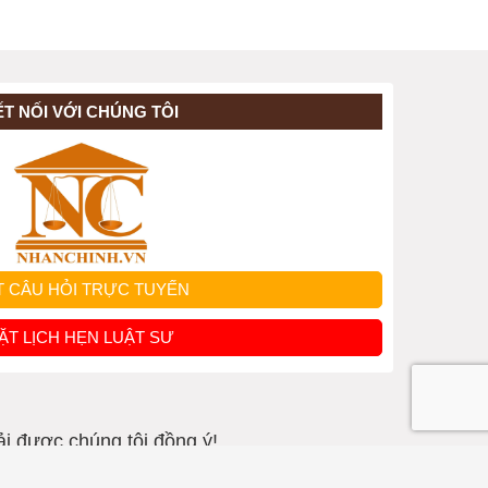
ẾT NỐI VỚI CHÚNG TÔI
T CÂU HỎI TRỰC TUYẾN
ẶT LỊCH HẸN LUẬT SƯ
ải được chúng tôi đồng ý!