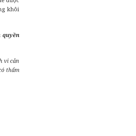
ng khôi
n quyền
h vi cản
 có thẩm