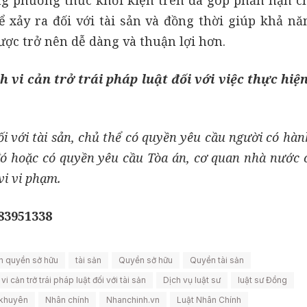
hể xảy ra đối với tài sản và đồng thời giúp khả nă
được trở nên dễ dàng và thuận lợi hơn.
vi cản trở trái pháp luật đối với việc thực hiệ
i với tài sản, chủ thể có quyền yêu cầu người có hàn
 đó hoặc có quyền yêu cầu Tòa án, cơ quan nhà nước
i vi phạm.
983951338
iện quyền sở hữu
tài sản
Quyền sở hữu
Quyền tài sản
cản trở trái pháp luật đối với tài sản
Dịch vụ luật sư
luật sư Đồng
ị khuyên
Nhân chính
Nhanchinh.vn
Luật Nhân Chính