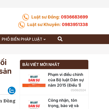
Luật sư Đồng:
0936683699
Luật sư Khuyên:
0983951338
PHỔ BIẾN PHÁP LUẬT
ối
BÀI VIẾT MỚI NHẤT
 sản
Phạm vi điều chỉnh
của Bộ luật Dân sự
năm 2015 (Điều 1)
05/06/2024
n Đồng
Công nhận, tôn
trọng, bảo vệ và