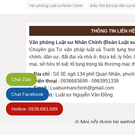
Văn phòng Luật sư Nhân Chính
Điều 169 Bộ luật dân sự 
THÔNG TIN LIÊN HỆ
Văn phòng Luật sư Nhân Chính (Đoàn Luật sư 
Chuyên gia Tư vấn pháp luật và Tranh tụng tro
chính, dân sự, đất đai và nhà ở, thừa kế, ly hôn
mại, sở hữu trí tuệ; tố tụng trọng tài thương mại;
Địa chỉ
: Số 3E ngõ 134 phố Quan Nhân, phườ
Chat Zalo
Điện thoại
: 0936683699 - 0983951338
Email
: Luatsunhanchinh@gmail.com
Chat Facebook
Quản trị
: Luật sư Nguyễn Văn Đồng
Hotline: 0936.683.699
© Mọi nội dung tại websi