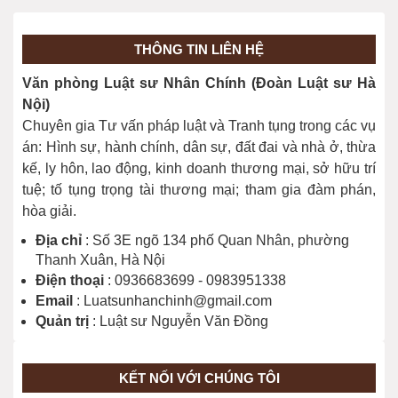
24/11/2023
THÔNG TIN LIÊN HỆ
Phân loại tội phạm (Điều 9)
Văn phòng Luật sư Nhân Chính (Đoàn Luật sư Hà
24/11/2023
Nội)
Chuyên gia Tư vấn pháp luật và Tranh tụng trong các vụ
án: Hình sự, hành chính, dân sự, đất đai và nhà ở, thừa
kế, ly hôn, lao động, kinh doanh thương mại, sở hữu trí
tuệ; tố tụng trọng tài thương mại; tham gia đàm phán,
hòa giải.
Địa chỉ
: Số 3E ngõ 134 phố Quan Nhân, phường
Thanh Xuân, Hà Nội
Điện thoại
: 0936683699 - 0983951338
Email
: Luatsunhanchinh@gmail.com
Quản trị
: Luật sư Nguyễn Văn Đồng
KẾT NỐI VỚI CHÚNG TÔI