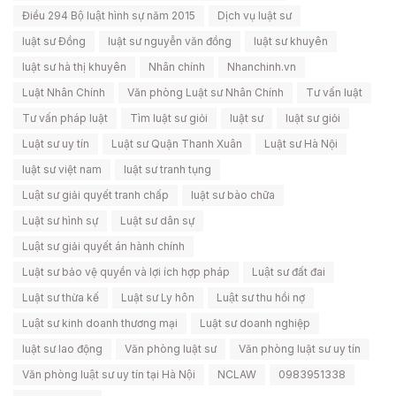
Điều 294 Bộ luật hình sự năm 2015
Dịch vụ luật sư
luật sư Đồng
luật sư nguyễn văn đồng
luật sư khuyên
luật sư hà thị khuyên
Nhân chính
Nhanchinh.vn
Luật Nhân Chính
Văn phòng Luật sư Nhân Chính
Tư vấn luật
Tư vấn pháp luật
Tìm luật sư giỏi
luật sư
luật sư giỏi
Luật sư uy tín
Luật sư Quận Thanh Xuân
Luật sư Hà Nội
luật sư việt nam
luật sư tranh tụng
Luật sư giải quyết tranh chấp
luật sư bào chữa
Luật sư hình sự
Luật sư dân sự
Luật sư giải quyết án hành chính
Luật sư bảo vệ quyền và lợi ích hợp pháp
Luật sư đất đai
Luật sư thừa kế
Luật sư Ly hôn
Luật sư thu hồi nợ
Luật sư kinh doanh thương mại
Luật sư doanh nghiệp
luật sư lao động
Văn phòng luật sư
Văn phòng luật sư uy tín
Văn phòng luật sư uy tín tại Hà Nội
NCLAW
0983951338