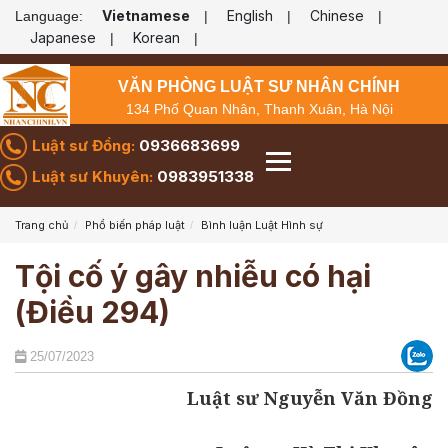
Vietnamese
English
Chinese
Language:
|
|
|
Japanese
Korean
|
|
VĂN PHÒNG LUẬT SƯ NHÂN CHÍNH
134 Phố Quan Nhân, Thanh Xuân, Hà Nội
Luật sư Đồng:
0936683699
Luật sư Khuyên:
0983951338
Trang chủ
Phổ biến pháp luật
Bình luận Luật Hình sự
Tội cố ý gây nhiễu có hại
(Điều 294)
25/07/2023
Luật sư Nguyễn Văn Đồng