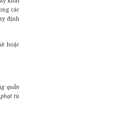
ấy khai
ong các
uy định
hề hoặc
ng quẫn
 phạt tù