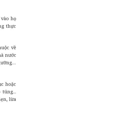
 vào họ
ng thực
huộc về
hà nước
 ngưỡng…
ục hoặc
túng...
ẹn, lừa