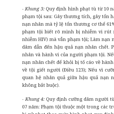
- Khung 3:
Quy định hình phạt tù từ 10 
phạm tội sau: Gây thương tích, gây tổn h
nạn nhân mà tỷ lệ tổn thương cơ thể 61
phạm tội biết rõ mình bị nhiễm vi rút 
nhiễm HIV) mà vẫn phạm tội; Làm nạn nh
dâm dẫn đến hậu quả nạn nhân chết. P
nhân và hành vi của người phạm tội. Nế
nạn nhân chết để khỏi bị tố cáo về hành
về tội giết người (Điều 123); Nếu vì c
quan hệ nhân quả giữa hậu quả nạn n
không bắt buộc).
- Khung 4:
Quy định cưỡng dâm người từ đ
07 năm: Phạm tội thuộc một trong các tr