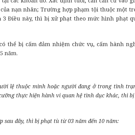
tại các khoản đó. Xác định tuổi, cần căn cứ vào gi
 của nạn nhân; Trường hợp phạm tội thuộc một tr
 3 Điều này, thì bị xử phạt theo mức hình phạt q
có thể bị cấm đảm nhiệm chức vụ, cấm hành ng
05 năm.
ười lệ thuộc mình hoặc người đang ở trong tình trạ
ưỡng thực hiện hành vi quan hệ tình dục khác, thì bị
 sau đây, thì bị phạt tù từ 03 năm đến 10 năm: