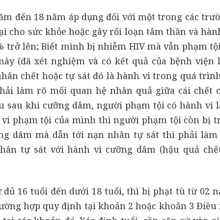
năm đến 18 năm áp dụng đối với một trong các trư
ại cho sức khỏe hoặc gây rối loạn tâm thần và hàn
% trở lên; Biết mình bị nhiễm HIV mà vẫn phạm tội
này (đã xét nghiệm và có kết quả của bệnh viện l
ân chết hoặc tự sát đó là hành vi trong quá trìn
hải làm rõ mối quan hệ nhân quả giữa cái chết 
u sau khi cưỡng dâm, người phạm tội có hành vi 
 vi phạm tội của mình thì người phạm tội còn bị t
ưỡng dâm mà dẫn tới nạn nhân tự sát thì phải làm
hân tự sát với hành vi cưỡng dâm (hậu quả chế
ủ 16 tuổi đến dưới 18 tuổi, thì bị phạt tù từ 02 
ường hợp quy định tại khoản 2 hoặc khoản 3 Điều n