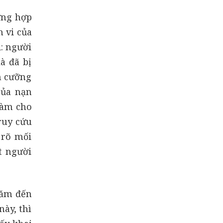
ờng hợp
h vi của
: người
à đã bị
h cưỡng
của nạn
làm cho
ruy cứu
 rõ mối
t người
năm đến
ày, thì