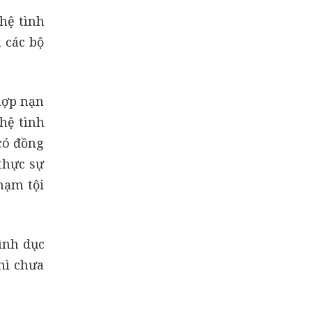
hệ tình
 các bộ
hợp nạn
hệ tình
có đồng
thực sự
hạm tội
ình dục
hì chưa