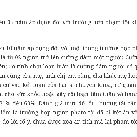
ến 05 năm áp dụng đối với trường hợp phạm tội k
ến 10 năm áp dụng đối với một trong trường hợp p
là từ 02 người trở lên cưỡng dâm một người; Cư
lên; Có tính chất loạn luân là cưỡng dâm người có 
 em cùng cha mẹ, anh chị em cùng cha khác mẹ ho
 cứ vào kết luận của bác sĩ chuyên khoa, cơ quan 
i cho sức khỏe hoặc gây rối loạn tâm thần và hành
 31% đến 60%. Đánh giá mức độ tổn thương tật căn
ểm là trường hợp người phạm tội đã bị kết án về 
 do lỗi cố ý, chưa được xóa án tích mà lại phạm tộ