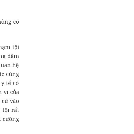
hông có
hạm tội
ỡng dâm
quan hệ
ặc cùng
y tế có
 vi của
 cứ vào
tội rất
i cưỡng