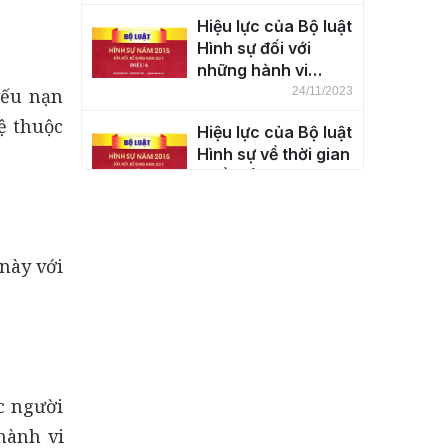
thổ nước Cộng hòa
Hiệu lực của Bộ luật
xã hội chủ nghĩa
Hình sự đối với
Việt Nam (Điều 5)
những hành vi
phạm tội ở ngoài
yếu nạn
24/11/2023
lãnh thổ nước Cộng
ệ thuộc
Hiệu lực của Bộ luật
hòa xã hội chủ
Hình sự về thời gian
nghĩa Việt Nam
(Điều 7)
(Điều 6)
24/11/2023
Khái niệm tội phạm
(Điều 8)
này với
24/11/2023
Phân loại tội phạm
(Điều 9)
24/11/2023
c người
hành vi