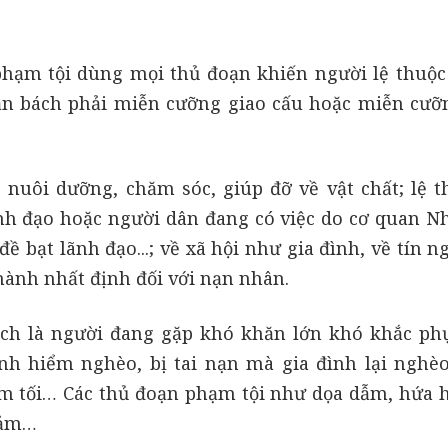
phạm tội dùng mọi thủ đoạn khiến người lệ thuộc
ẫn bách phải miễn cưỡng giao cấu hoặc miễn cưỡ
c nuôi dưỡng, chăm sóc, giúp đỡ về vật chất; lệ t
ãnh đạo hoặc người dân đang có việc do cơ quan N
đề bạt lãnh đạo...; về xã hội như gia đình, về tín
hành nhất định đối với nạn nhân.
ách là người đang gặp khó khăn lớn khó khắc ph
h hiểm nghèo, bị tai nạn mà gia đình lại nghèo 
m tối… Các thủ đoạn phạm tội như dọa dẫm, hứa h
 cảm…