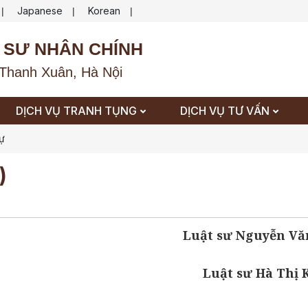
Japanese
Korean
|
|
|
 SƯ NHÂN CHÍNH
Thanh Xuân, Hà Nội
DỊCH VỤ TRANH TỤNG
DỊCH VỤ TƯ VẤN
sự
)
Luật sư Nguyễn Vă
Luật sư Hà Thị