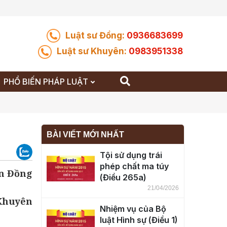
Luật sư Đồng:
0936683699
Luật sư Khuyên:
0983951338
PHỔ BIẾN PHÁP LUẬT
BÀI VIẾT MỚI NHẤT
Tội sử dụng trái
phép chất ma túy
n Đồng
(Điều 265a)
21/04/2026
 Khuyên
Nhiệm vụ của Bộ
luật Hình sự (Điều 1)