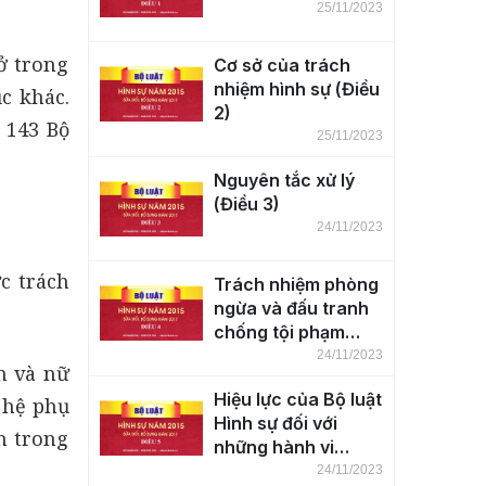
25/11/2023
ở trong
Cơ sở của trách
nhiệm hình sự (Điều
c khác.
2)
 143 Bộ
25/11/2023
Nguyên tắc xử lý
(Điều 3)
24/11/2023
ực trách
Trách nhiệm phòng
ngừa và đấu tranh
chống tội phạm
(Điều 4)
24/11/2023
m và nữ
Hiệu lực của Bộ luật
 hệ phụ
Hình sự đối với
n trong
những hành vi
phạm tội trên lãnh
24/11/2023