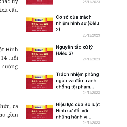
khác uy
25/11/2023
ích cấu
Cơ sở của trách
nhiệm hình sự (Điều
2)
25/11/2023
Nguyên tắc xử lý
uật Hình
(Điều 3)
 14 tuổi
24/11/2023
i cưỡng
Trách nhiệm phòng
ngừa và đấu tranh
chống tội phạm
(Điều 4)
24/11/2023
Hiệu lực của Bộ luật
hức, cá
Hình sự đối với
bao gồm
những hành vi
phạm tội trên lãnh
24/11/2023