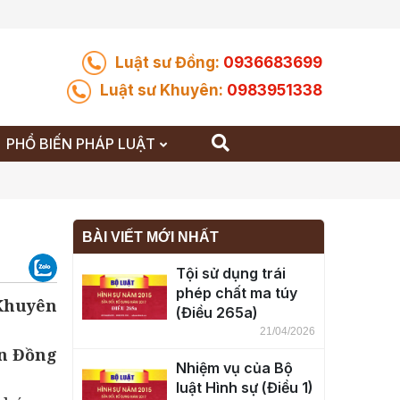
Luật sư Đồng:
0936683699
Luật sư Khuyên:
0983951338
PHỔ BIẾN PHÁP LUẬT
BÀI VIẾT MỚI NHẤT
Tội sử dụng trái
phép chất ma túy
 Khuyên
(Điều 265a)
21/04/2026
n Đồng
Nhiệm vụ của Bộ
luật Hình sự (Điều 1)