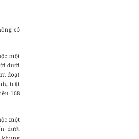
hông có
uộc một
ười dưới
ếm đoạt
nh, trật
iều 168
uộc một
ến dưới
h khung