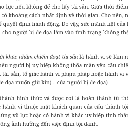
o lực nếu không để cho lấy tài sản. Giữa thời điể
 có khoảng cách nhất định về thời gian. Cho nên, 
ể quyết định hành động. Do vậy, sức mãnh liệt của
 cho người bị đe dọa lâm vào tình trạng không th
ời khác nhằm chiếm đoạt tài sản
là hành vi sẽ làm m
ín nếu người bị uy hiếp không thõa mãn yêu cầu chi
 tài sản, tố giác hành vi phạm pháp hoặc hành vi 
 đe dọa muốn giữ kín)… của người bị đe dọa).
 thành hình thức và được coi là hoàn thành từ th
c hành vi thuộc mặt khách quan của cấu thành tộ
dùng vũ lực hoặc có hành vi khác uy hiếp tinh thầ
hông ảnh hưởng đến việc định tội danh.