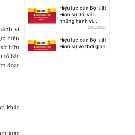
thổ nước Cộng hòa
Hiệu lực của Bộ luật
xã hội chủ nghĩa
Hình sự đối với
Việt Nam (Điều 5)
những hành vi
phạm tội ở ngoài
hành vi
24/11/2023
lãnh thổ nước Cộng
ực hiện
Hiệu lực của Bộ luật
hòa xã hội chủ
 sở hữu
Hình sự về thời gian
nghĩa Việt Nam
(Điều 7)
(Điều 6)
 tố bắt
24/11/2023
ếm đoạt
Khái niệm tội phạm
(Điều 8)
24/11/2023
Phân loại tội phạm
ạn khác
(Điều 9)
24/11/2023
cảm giác