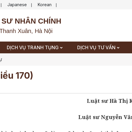
Japanese
Korean
|
|
|
 SƯ NHÂN CHÍNH
Thanh Xuân, Hà Nội
DỊCH VỤ TRANH TỤNG
DỊCH VỤ TƯ VẤN
sự
iều 170)
Luật sư Hà Thị
Luật sư Nguyễn Vă