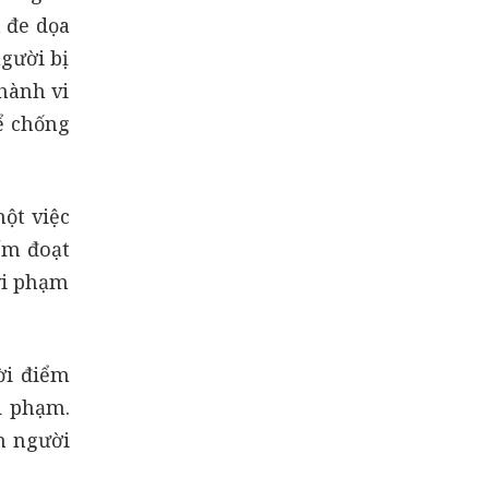
m đe dọa
người bị
 hành vi
ể chống
ột việc
ếm đoạt
vi phạm
ời điểm
i phạm.
n người