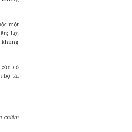
uộc một
ên; Lợi
h khung
 còn có
 bộ tài
m chiếm