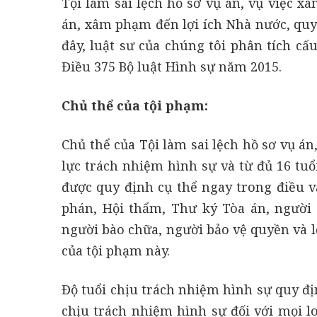
Tội làm sai lệch hồ sơ vụ án, vụ việc x
án, xâm phạm đến lợi ích Nhà nước, quyề
đây, luật sư của chúng tôi phân tích cấu
Điều 375 Bộ luật Hình sự năm 2015.
Chủ thể của tội phạm:
Chủ thể của Tội làm sai lệch hồ sơ vụ án
lực trách nhiệm hình sự và từ đủ 16 tuổi
được quy định cụ thể ngay trong điều v
phán, Hội thẩm, Thư ký Tòa án, người k
người bào chữa, người bảo vệ quyền và lợ
của tội phạm này.
Độ tuổi chịu trách nhiệm hình sự quy địn
chịu trách nhiệm hình sự đối với mọi loạ