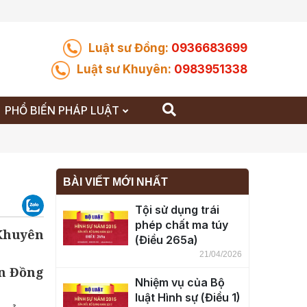
Luật sư Đồng:
0936683699
Luật sư Khuyên:
0983951338
PHỔ BIẾN PHÁP LUẬT
BÀI VIẾT MỚI NHẤT
Tội sử dụng trái
phép chất ma túy
 Khuyên
(Điều 265a)
21/04/2026
n Đồng
Nhiệm vụ của Bộ
luật Hình sự (Điều 1)