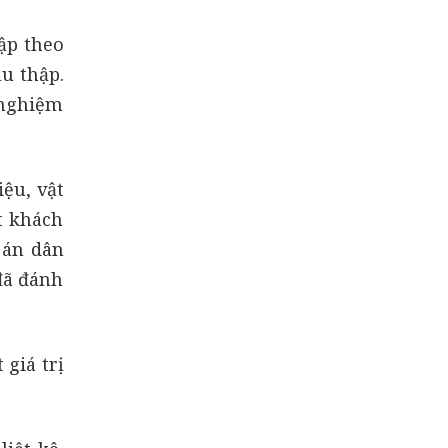
ập theo
u thập.
 nghiệm
iệu, vật
t khách
 án dân
đã đánh
 giá trị