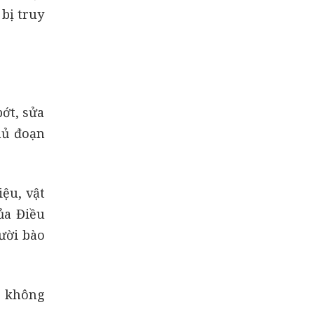
 bị truy
ớt, sửa
hủ đoạn
iệu, vật
ủa Điều
ười bào
g không