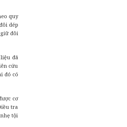
heo quy
đôi dép
 giữ đôi
liệu đã
iên cứu
i đó có
được cơ
Điều tra
nhẹ tội