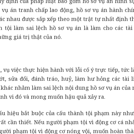
uy định của pháp luật bao gồm hồ sơ vụ án hình sự
ơ vụ án tranh chấp lao động, hồ sơ vụ án hành chí
hác nhau được sắp xếp theo một trật tự nhất định t
 tội làm sai lệch hồ sơ vụ án là làm cho các tài 
ng giá trị thật của nó.
vụ việc thực hiện hành với lỗi cố ý trực tiếp, tức 
, sửa đổi, đánh tráo, huỷ, làm hư hỏng các tài li
 khác nhằm làm sai lệch nội dung hồ sơ vụ án của 
hành vi đó và mong muốn hậu quả xảy ra.
ấu hiệu bắt buộc của cấu thành tội phạm này như
rất cần thiết. Nếu người phạm tội vì động cơ cá nh
người phạm tội vì động cơ nóng vội, muốn hoàn thà