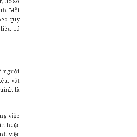
, hồ sơ
nh. Mỗi
heo quy
liệu có
là người
ệu, vật
mình là
ng việc
ân hoặc
nh việc