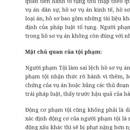
quan tiến hành tố tụng thu thập theo q
vụ án dân sự, hồ sơ vụ án kinh tế, hồ s
loại án, hồ sơ bao gồm những tài liệu k
định của pháp luật tố tụng. Người phạm
trong hồ sơ vụ án không còn đúng với nhữ
Mặt chủ quan của tội phạm:
Người phạm Tội làm sai lệch hồ sơ vụ án, 
phạm tội nhận thức rõ hành vi thêm, bớt
chứng của vụ án hoặc bằng các thủ đoạn
trái pháp luật, thấy trước hậu quả của 
Động cơ phạm tội cũng không phải là d
xác định động cơ của người phạm tội là 
động xấu khác thì sẽ bị phạt nặng hơn 