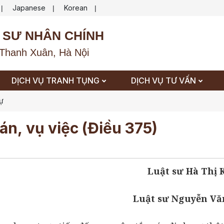
Japanese
Korean
|
|
|
 SƯ NHÂN CHÍNH
Thanh Xuân, Hà Nội
DỊCH VỤ TRANH TỤNG
DỊCH VỤ TƯ VẤN
sự
 án, vụ việc (Điều 375)
Luật sư Hà Thị
Luật sư Nguyễn Vă