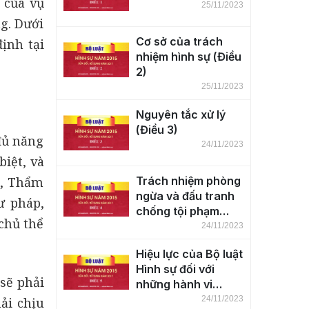
 của vụ
25/11/2023
g. Dưới
Cơ sở của trách
ịnh tại
nhiệm hình sự (Điều
2)
25/11/2023
Nguyên tắc xử lý
(Điều 3)
 đủ năng
24/11/2023
biệt, và
n, Thẩm
Trách nhiệm phòng
ngừa và đấu tranh
ư pháp,
chống tội phạm
 chủ thể
(Điều 4)
24/11/2023
Hiệu lực của Bộ luật
Hình sự đối với
 sẽ phải
những hành vi
phạm tội trên lãnh
24/11/2023
hải chịu