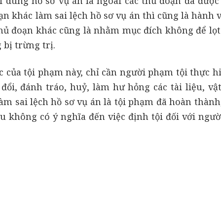
 dung hồ sơ vụ án là ngoài các thủ đoạn đã được l
n khác làm sai lệch hồ sơ vụ án thì cũng là hành 
 thủ đoạn khác cũng là nhằm mục đích không để lọt
bị trừng trị.
c của tội phạm này, chỉ cần người phạm tội thực h
đổi, đánh tráo, huỷ, làm hư hỏng các tài liệu, vậ
àm sai lệch hồ sơ vụ án là tội phạm đã hoàn thành,
ều không có ý nghĩa đến việc định tội đối với ngư