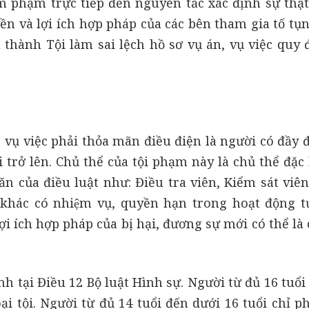
âm phạm trực tiếp đến nguyên tắc xác định sự thật
n và lợi ích hợp pháp của các bên tham gia tố tụn
 thành Tội làm sai lệch hồ sơ vụ án, vụ việc quy đ
, vụ việc phải thỏa mãn điều điện là người có đầy
 trở lên. Chủ thể của tội phạm này là chủ thể đặc 
ăn của điều luật như: Điều tra viên, Kiểm sát viê
hác có nhiệm vụ, quyền hạn trong hoạt động t
i ích hợp pháp của bị hại, đương sự mới có thể là
h tại Điều 12 Bộ luật Hình sự. Người từ đủ 16 tuổi
i tội. Người từ đủ 14 tuổi đến dưới 16 tuổi chỉ p