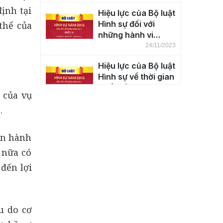
thổ nước Cộng hòa
ịnh tại
Hiệu lực của Bộ luật
xã hội chủ nghĩa
Hình sự đối với
thể của
Việt Nam (Điều 5)
những hành vi
phạm tội ở ngoài
24/11/2023
lãnh thổ nước Cộng
Hiệu lực của Bộ luật
hòa xã hội chủ
Hình sự về thời gian
nghĩa Việt Nam
(Điều 7)
(Điều 6)
 của vụ
24/11/2023
.
Khái niệm tội phạm
(Điều 8)
iến hành
24/11/2023
 nữa có
 đến lợi
Phân loại tội phạm
(Điều 9)
24/11/2023
u do cơ