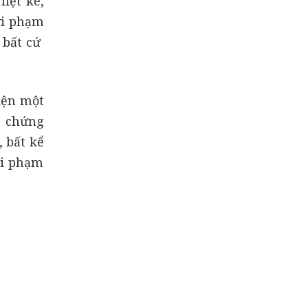
iệt kê,
vi phạm
 bất cứ
iện một
t chứng
 bất kể
ời phạm