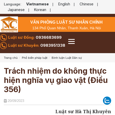
Vietnamese
English
Chinese
Language:
|
|
|
Japanese
Korean
|
|
VĂN PHÒNG LUẬT SƯ NHÂN CHÍNH
134 Phố Quan Nhân, Thanh Xuân, Hà Nội
Luật sư Đồng:
0936683699
Luật sư Khuyên:
0983951338
Trang chủ
Phổ biến pháp luật
Bình luận Luật Dân sự
Trách nhiệm do không thực
hiện nghĩa vụ giao vật (Điều
356)
20/09/2023
Luật sư Hà Thị Khuyên