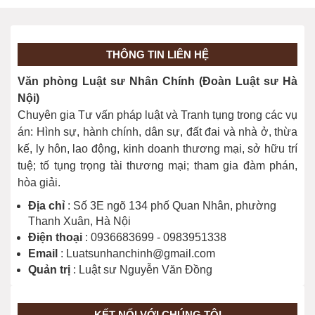
04/06/2024
THÔNG TIN LIÊN HỆ
Giới hạn việc thực hiện quyền dân sự
Văn phòng Luật sư Nhân Chính (Đoàn Luật sư Hà
(Điều 10)
Nội)
04/06/2024
Chuyên gia Tư vấn pháp luật và Tranh tụng trong các vụ
án: Hình sự, hành chính, dân sự, đất đai và nhà ở, thừa
kế, ly hôn, lao động, kinh doanh thương mại, sở hữu trí
tuệ; tố tụng trọng tài thương mại; tham gia đàm phán,
hòa giải.
Địa chỉ
: Số 3E ngõ 134 phố Quan Nhân, phường
Thanh Xuân, Hà Nội
Điện thoại
: 0936683699 - 0983951338
Email
: Luatsunhanchinh@gmail.com
Quản trị
: Luật sư Nguyễn Văn Đồng
KẾT NỐI VỚI CHÚNG TÔI