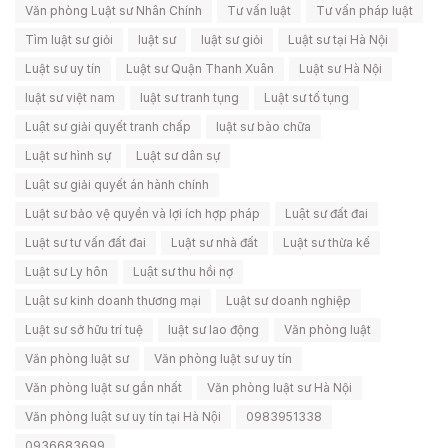
Văn phòng Luật sư Nhân Chính
Tư vấn luật
Tư vấn pháp luật
Tìm luật sư giỏi
luật sư
luật sư giỏi
Luật sư tại Hà Nội
Luật sư uy tín
Luật sư Quận Thanh Xuân
Luật sư Hà Nội
luật sư việt nam
luật sư tranh tụng
Luật sư tố tụng
Luật sư giải quyết tranh chấp
luật sư bào chữa
Luật sư hình sự
Luật sư dân sự
Luật sư giải quyết án hành chính
Luật sư bảo vệ quyền và lợi ích hợp pháp
Luật sư đất đai
Luật sư tư vấn đất đai
Luật sư nhà đất
Luật sư thừa kế
Luật sư Ly hôn
Luật sư thu hồi nợ
Luật sư kinh doanh thương mại
Luật sư doanh nghiệp
Luật sư sở hữu trí tuệ
luật sư lao động
Văn phòng luật
Văn phòng luật sư
Văn phòng luật sư uy tín
Văn phòng luật sư gần nhất
Văn phòng luật sư Hà Nội
Văn phòng luật sư uy tín tại Hà Nội
0983951338
0936683699