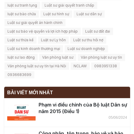
luật sư tranh tụng
Luật sư giải quyết tranh chấp
luật sư bào chữa
Luật sư hình sự
Luật sư dân sự
Luật sư giải quyết án hành chính
Luật sư bảo vệ quyền và lợi ích hợp pháp
Luật sư đất đai
Luật sư thừa kế
Luật sư Ly hôn
Luật sư thu hồi nợ
Luật sư kinh doanh thương mại
Luật sư doanh nghiệp
luật sư lao động
Văn phòng luật sư
Văn phòng luật sư uy tín
Văn phòng luật sư uy tín tại Hà Nội
NCLAW
0983951338
0936683699
BÀI VIẾT MỚI NHẤT
Phạm vi điều chỉnh của Bộ luật Dân sự
năm 2015 (Điều 1)
05/06/2024
Công nhận, tôn trọng, bảo vệ và bảo