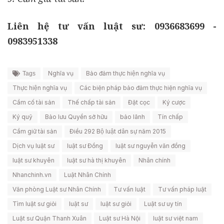
Liên hệ tư vấn luật sư: 0936683699 -
0983951338
Nghĩa vụ
Bảo đảm thực hiện nghĩa vụ
Tags
Thực hiện nghĩa vụ
Các biện pháp bảo đảm thực hiện nghĩa vụ
Cầm cố tài sản
Thế chấp tài sản
Đặt cọc
Ký cược
Ký quỹ
Bảo lưu Quyền sở hữu
bảo lãnh
Tín chấp
Cầm giữ tài sản
Điều 292 Bộ luật dân sự năm 2015
Dịch vụ luật sư
luật sư Đồng
luật sư nguyễn văn đồng
luật sư khuyên
luật sư hà thị khuyên
Nhân chính
Nhanchinh.vn
Luật Nhân Chính
Văn phòng Luật sư Nhân Chính
Tư vấn luật
Tư vấn pháp luật
Tìm luật sư giỏi
luật sư
luật sư giỏi
Luật sư uy tín
Luật sư Quận Thanh Xuân
Luật sư Hà Nội
luật sư việt nam