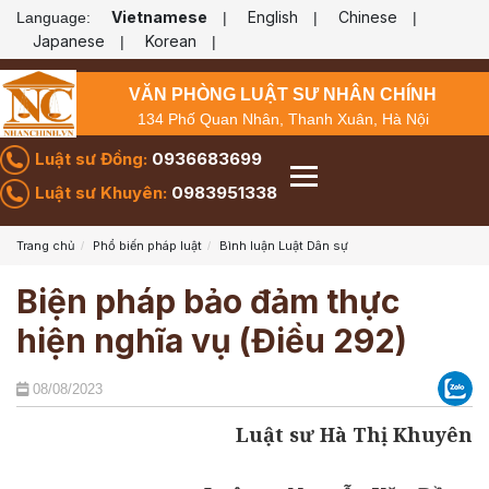
Vietnamese
English
Chinese
Language:
|
|
|
Japanese
Korean
|
|
VĂN PHÒNG LUẬT SƯ NHÂN CHÍNH
134 Phố Quan Nhân, Thanh Xuân, Hà Nội
Luật sư Đồng:
0936683699
Luật sư Khuyên:
0983951338
Trang chủ
Phổ biến pháp luật
Bình luận Luật Dân sự
Biện pháp bảo đảm thực
hiện nghĩa vụ (Điều 292)
08/08/2023
Luật sư Hà Thị Khuyên