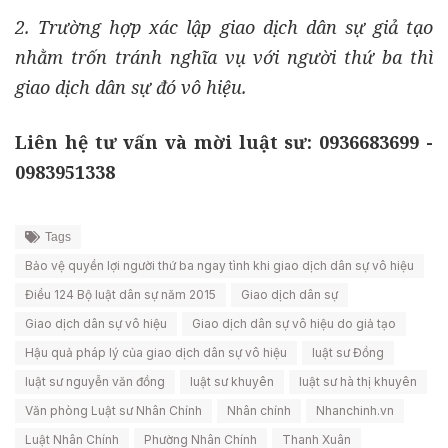
2. Trường hợp xác lập giao dịch dân sự giả tạo
nhằm trốn tránh nghĩa vụ với người thứ ba thì
giao dịch dân sự đó vô hiệu.
Liên hệ tư vấn và mời luật sư: 0936683699 -
0983951338
Tags
Bảo vệ quyền lợi người thứ ba ngay tình khi giao dịch dân sự vô hiệu
Điều 124 Bộ luật dân sự năm 2015
Giao dịch dân sự
Giao dịch dân sự vô hiệu
Giao dịch dân sự vô hiệu do giả tạo
Hậu quả pháp lý của giao dịch dân sự vô hiệu
luật sư Đồng
luật sư nguyễn văn đồng
luật sư khuyên
luật sư hà thị khuyên
Văn phòng Luật sư Nhân Chính
Nhân chính
Nhanchinh.vn
Luật Nhân Chính
Phường Nhân Chính
Thanh Xuân