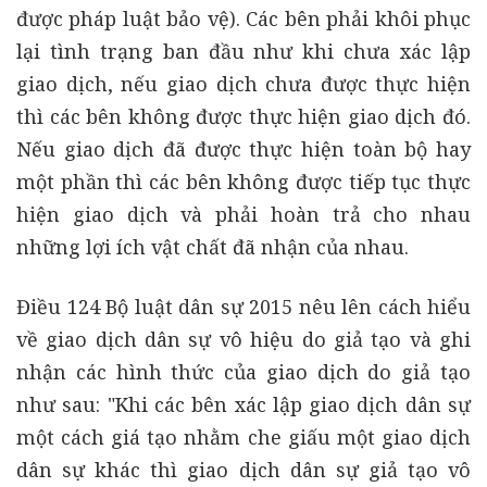
được pháp luật bảo vệ). Các bên phải khôi phục
lại tình trạng ban đầu như khi chưa xác lập
giao dịch, nếu giao dịch chưa được thực hiện
thì các bên không được thực hiện giao dịch đó.
Nếu giao dịch đã được thực hiện toàn bộ hay
một phần thì các bên không được tiếp tục thực
hiện giao dịch và phải hoàn trả cho nhau
những lợi ích vật chất đã nhận của nhau.
Điều 124 Bộ luật dân sự 2015 nêu lên cách hiểu
về giao dịch dân sự vô hiệu do giả tạo và ghi
nhận các hình thức của giao dịch do giả tạo
như sau: "Khi các bên xác lập giao dịch dân sự
một cách giá tạo nhằm che giấu một giao dịch
dân sự khác thì giao dịch dân sự giả tạo vô