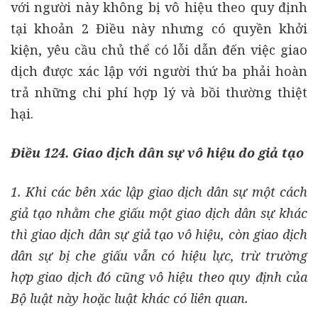
với người này không bị vô hiệu theo quy định
tại khoản 2 Điều này nhưng có quyền khởi
kiện, yêu cầu chủ thể có lỗi dẫn đến việc giao
dịch được xác lập với người thứ ba phải hoàn
trả những chi phí hợp lý và bồi thường thiệt
hại.
Điều 124. Giao dịch dân sự vô hiệu do giả tạo
1. Khi các bên xác lập giao dịch dân sự một cách
giả tạo nhằm che giấu một giao dịch dân sự khác
thì giao dịch dân sự giả tạo vô hiệu, còn giao dịch
dân sự bị che giấu vẫn có hiệu lực, trừ trường
hợp giao dịch đó cũng vô hiệu theo quy định của
Bộ luật này hoặc luật khác có liên quan.