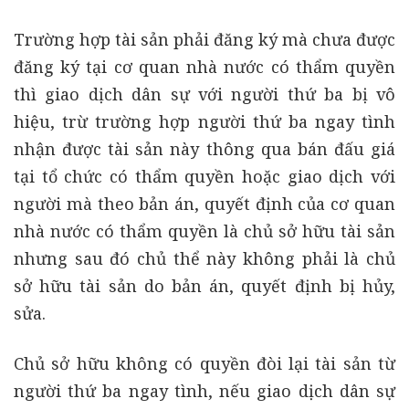
Trường hợp tài sản phải đăng ký mà chưa được
đăng ký tại cơ quan nhà nước có thẩm quyền
thì giao dịch dân sự với người thứ ba bị vô
hiệu, trừ trường hợp người thứ ba ngay tình
nhận được tài sản này thông qua bán đấu giá
tại tổ chức có thẩm quyền hoặc giao dịch với
người mà theo bản án, quyết định của cơ quan
nhà nước có thẩm quyền là chủ sở hữu tài sản
nhưng sau đó chủ thể này không phải là chủ
sở hữu tài sản do bản án, quyết định bị hủy,
sửa.
Chủ sở hữu không có quyền đòi lại tài sản từ
người thứ ba ngay tình, nếu giao dịch dân sự