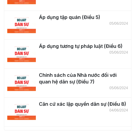
Áp dụng tập quán (Điều 5)
05/06/2024
Áp dụng tương tự pháp luật (Điều 6)
05/06/2024
Chính sách của Nhà nước đối với
quan hệ dân sự (Điều 7)
05/06/2024
Căn cứ xác lập quyền dân sự (Điều 8)
04/06/2024
Thực hiện quyền dân sự (Điều 9)