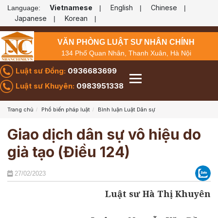
Vietnamese
English
Chinese
Language:
|
|
|
Japanese
Korean
|
|
VĂN PHÒNG LUẬT SƯ NHÂN CHÍNH
134 Phố Quan Nhân, Thanh Xuân, Hà Nội
Luật sư Đồng:
0936683699
Luật sư Khuyên:
0983951338
Trang chủ
Phổ biến pháp luật
Bình luận Luật Dân sự
Giao dịch dân sự vô hiệu do
giả tạo (Điều 124)
27/02/2023
Luật sư Hà Thị Khuyên