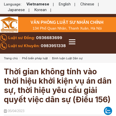
Vietnamese
English
Chinese
Language:
|
|
|
Japanese
Korean
|
|
VĂN PHÒNG LUẬT SƯ NHÂN CHÍNH
134 Phố Quan Nhân, Thanh Xuân, Hà Nội
Luật sư Đồng:
0936683699
Luật sư Khuyên:
0983951338
Trang chủ
Phổ biến pháp luật
Bình luận Luật Dân sự
Thời gian không tính vào
thời hiệu khởi kiện vụ án dân
sự, thời hiệu yêu cầu giải
quyết việc dân sự (Điều 156)
05/04/2023