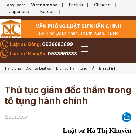
Vietnamese
English
Chinese
Language:
|
|
|
Japanese
Korean
|
|
VĂN PHÒNG LUẬT SƯ NHÂN CHÍNH
134 Phố Quan Nhân, Thanh Xuân, Hà Nội
Luật sư Đồng:
0936683699
Luật sư Khuyên:
0983951338
Trang chủ
Dịch vụ Luật sư
Dịch vụ Tranh tụng
Án Hành chính
Thủ tục giám đốc thẩm trong
tố tụng hành chính
28/11/2024
Luật sư Hà Thị Khuyên