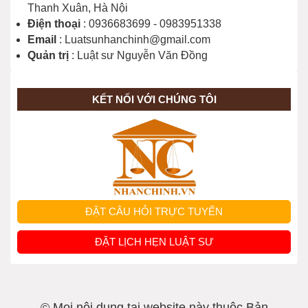
Thanh Xuân, Hà Nội
Điện thoại
: 0936683699 - 0983951338
Email
: Luatsunhanchinh@gmail.com
Quản trị
: Luật sư Nguyễn Văn Đồng
KẾT NỐI VỚI CHÚNG TÔI
ĐẶT CÂU HỎI TRỰC TUYẾN
ĐẶT LỊCH HẸN LUẬT SƯ
© Mọi nội dung tại website này thuộc Bản