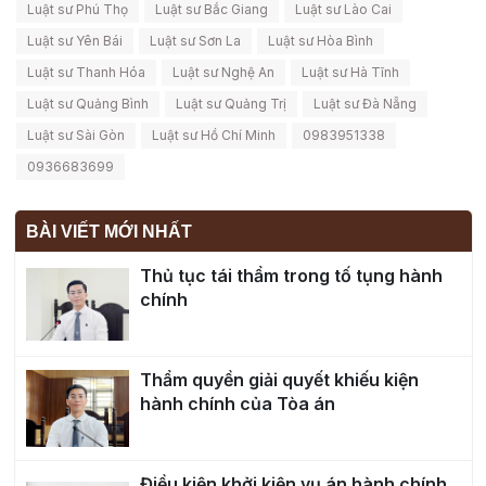
Luật sư Phú Thọ
Luật sư Bắc Giang
Luật sư Lào Cai
Luật sư Yên Bái
Luật sư Sơn La
Luật sư Hòa Bình
Luật sư Thanh Hóa
Luật sư Nghệ An
Luật sư Hà Tĩnh
Luật sư Quảng Bình
Luật sư Quảng Trị
Luật sư Đà Nẵng
Luật sư Sài Gòn
Luật sư Hồ Chí Minh
0983951338
0936683699
BÀI VIẾT MỚI NHẤT
Thủ tục tái thẩm trong tố tụng hành
chính
Thẩm quyền giải quyết khiếu kiện
hành chính của Tòa án
Điều kiện khởi kiện vụ án hành chính