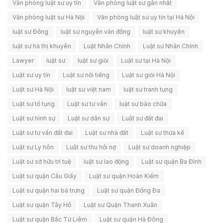
Văn phòng luật sư uy tín
Văn phòng luật sư gần nhất
Văn phòng luật sư Hà Nội
Văn phòng luật sư uy tín tại Hà Nội
luật sư Đồng
luật sư nguyễn văn đồng
luật sư khuyên
luật sư hà thị khuyên
Luật Nhân Chính
Luật sư Nhân Chính
Lawyer
luật sư
luật sư giỏi
Luật sư tại Hà Nội
Luật sư uy tín
Luật sư nổi tiếng
Luật sư giỏi Hà Nội
Luật sư Hà Nội
luật sư việt nam
luật sư tranh tụng
Luật sư tố tụng
Luật sư tư vấn
luật sư bào chữa
Luật sư hình sự
Luật sư dân sự
Luật sư đất đai
Luật sư tư vấn đất đai
Luật sư nhà đất
Luật sư thừa kế
Luật sư Ly hôn
Luật sư thu hồi nợ
Luật sư doanh nghiệp
Luật sư sở hữu trí tuệ
luật sư lao động
Luật sư quận Ba Đình
Luật sư quận Cầu Giấy
Luật sư quận Hoàn Kiếm
Luật sư quận hai bà trưng
Luật sư quận Đống Đa
Luật sư quận Tây Hồ
Luật sư Quận Thanh Xuân
Luật sư quận Bắc Từ Liêm
Luật sư quận Hà Đông