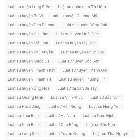
Luật sư quận Long Biên
Luật sư quận nam Từ Liêm
Luật sư huyện Ba Vì
Luật sư huyện Chương Mỹ
Luật sư huyện Đan Phượng
Luật sư huyện Đông Anh
Luật sư huyện Gia Lâm
Luật sư huyện Hoài Đức
Luật sư huyện Mê Linh
Luật sư huyện Mỹ Đức
Luật sư huyện Phú Xuyên
Luật sư huyện Phúc Thọ
Luật sư huyện Quốc Oai
Luật sư huyện Sóc Sơn
Luật sư huyện Thạch Thất
Luật sư huyện Thanh Oai
Luật sư huyện Thanh Trì
Luật sư huyện Thường Tín
Luật sư huyện Ứng Hòa
Luật sư thị xã Sơn Tây
Luật sư Quảng Ninh
Luật sư Vĩnh Phúc
Luật sư Bắc Ninh
Luật sư Hải Dương
Luật sư Hải Phòng
Luật sư Hưng Yên
Luật sư Thái Bình
Luật sư Hà Nam
Luật sư Nam Định
Luật sư Ninh Bình
Luật sư Cao Bằng
Luật sư Bắc Kạn
Luật sư Lạng Sơn
Luật sư Tuyên Quang
Luật sư Thái Nguyên