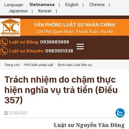
Vietnamese
English
Chinese
Language:
|
|
|
Japanese
Korean
|
|
VĂN PHÒNG LUẬT SƯ NHÂN CHÍNH
134 Phố Quan Nhân, Thanh Xuân, Hà Nội
Luật sư Đồng:
0936683699
Luật sư Khuyên:
0983951338
Trang chủ
Phổ biến pháp luật
Bình luận Luật Dân sự
Trách nhiệm do chậm thực
hiện nghĩa vụ trả tiền (Điều
357)
22/09/2023
Luật sư Nguyễn Văn Đồng