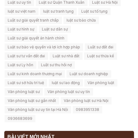
Luật sư uy tín
Luật sư Quận Thanh Xuân
Luật sư Hà Nội
luật sư việt nam
luật sư tranh tụng
Luật sư tố tụng
Luật sư giải quyết tranh chấp
luật sư bào chữa
Luật sư hình sự
Luật sư dân sự
Luật sư giải quyết án hành chính
Luật sư bảo vệ quyền và lợi ích hợp pháp
Luật sư đất đai
Luật sư tư vấn đất đai
Luật sư nhà đất
Luật sư thừa kế
Luật sư Ly hôn
Luật sư thu hồi nợ
Luật sư kinh doanh thương mại
Luật sư doanh nghiệp
Luật sư sở hữu trí tuệ
luật sư lao động
Văn phòng luật
Văn phòng luật sư
Văn phòng luật sư uy tín
Văn phòng luật sư gần nhất
Văn phòng luật sư Hà Nội
Văn phòng luật sư uy tín tại Hà Nội
0983951338
0936683699
BÀI VIẾT MỚI NHẤT