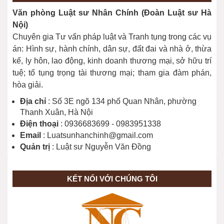
Giới hạn việc thực hiện quyền dân sự
Văn phòng Luật sư Nhân Chính (Đoàn Luật sư Hà
(Điều 10)
Nội)
04/06/2024
Chuyên gia Tư vấn pháp luật và Tranh tụng trong các vụ
án: Hình sự, hành chính, dân sự, đất đai và nhà ở, thừa
kế, ly hôn, lao động, kinh doanh thương mại, sở hữu trí
tuệ; tố tụng trọng tài thương mại; tham gia đàm phán,
hòa giải.
Địa chỉ
: Số 3E ngõ 134 phố Quan Nhân, phường
Thanh Xuân, Hà Nội
Điện thoại
: 0936683699 - 0983951338
Email
: Luatsunhanchinh@gmail.com
Quản trị
: Luật sư Nguyễn Văn Đồng
KẾT NỐI VỚI CHÚNG TÔI