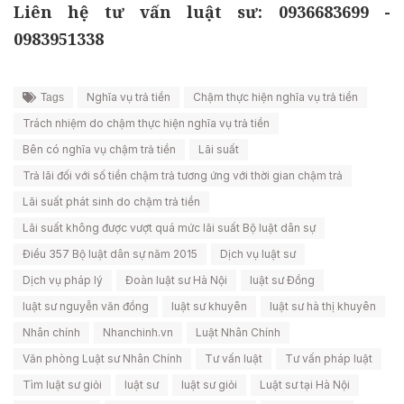
Liên hệ tư vấn luật sư: 0936683699 -
0983951338
Nghĩa vụ trả tiền
Chậm thực hiện nghĩa vụ trả tiền
Tags
Trách nhiệm do chậm thực hiện nghĩa vụ trả tiền
Bên có nghĩa vụ chậm trả tiền
Lãi suất
Trả lãi đối với số tiền chậm trả tương ứng với thời gian chậm trả
Lãi suất phát sinh do chậm trả tiền
Lãi suất không được vượt quá mức lãi suất Bộ luật dân sự
Điều 357 Bộ luật dân sự năm 2015
Dịch vụ luật sư
Dịch vụ pháp lý
Đoàn luật sư Hà Nội
luật sư Đồng
luật sư nguyễn văn đồng
luật sư khuyên
luật sư hà thị khuyên
Nhân chính
Nhanchinh.vn
Luật Nhân Chính
Văn phòng Luật sư Nhân Chính
Tư vấn luật
Tư vấn pháp luật
Tìm luật sư giỏi
luật sư
luật sư giỏi
Luật sư tại Hà Nội