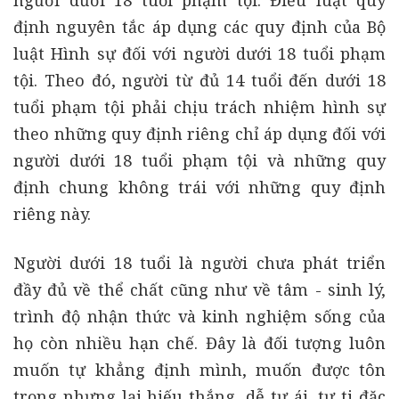
người dưới 18 tuổi phạm tội. Điều luật quy
định nguyên tắc áp dụng các quy định của Bộ
luật Hình sự đối với người dưới 18 tuổi phạm
tội. Theo đó, người từ đủ 14 tuổi đến dưới 18
tuổi phạm tội phải chịu trách nhiệm hình sự
theo những quy định riêng chỉ áp dụng đối với
người dưới 18 tuổi phạm tội và những quy
định chung không trái với những quy định
riêng này.
Người dưới 18 tuổi là người chưa phát triển
đầy đủ về thể chất cũng như về tâm - sinh lý,
trình độ nhận thức và kinh nghiệm sống của
họ còn nhiều hạn chế. Đây là đối tượng luôn
muốn tự khẳng định mình, muốn được tôn
trọng nhưng lại hiếu thắng, dễ tự ái, tự ti đặc