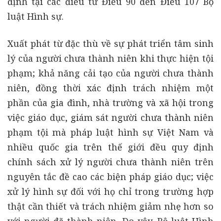
định tại các điều từ Điều 90 đến Điều 107 Bộ
luật Hình sự.
Xuất phát từ đặc thù về sự phát triển tâm sinh
lý của người chưa thành niên khi thực hiện tội
phạm; khả năng cải tạo của người chưa thành
niên, đồng thời xác định trách nhiệm một
phần của gia đình, nhà trường và xã hội trong
việc giáo dục, giám sát người chưa thành niên
phạm tội mà pháp luật hình sự Việt Nam và
nhiều quốc gia trên thế giới đều quy định
chính sách xử lý người chưa thành niên trên
nguyên tắc đề cao các biện pháp giáo dục; việc
xử lý hình sự đối với họ chỉ trong trường hợp
thật cần thiết và trách nhiệm giảm nhẹ hơn so