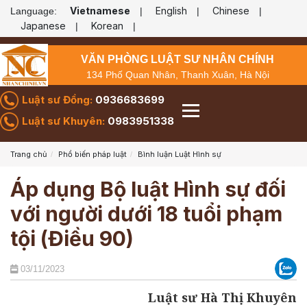
Vietnamese
English
Chinese
Language:
|
|
|
Japanese
Korean
|
|
VĂN PHÒNG LUẬT SƯ NHÂN CHÍNH
134 Phố Quan Nhân, Thanh Xuân, Hà Nội
Luật sư Đồng:
0936683699
Luật sư Khuyên:
0983951338
Trang chủ
Phổ biến pháp luật
Bình luận Luật Hình sự
Áp dụng Bộ luật Hình sự đối
với người dưới 18 tuổi phạm
tội (Điều 90)
03/11/2023
Luật sư Hà Thị Khuyên