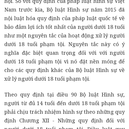
hội. So với quy định của pháp luật hình sự Việt
Nam trước kia, Bộ luật Hình sự năm 2015 đã
nội luật hóa quy định của pháp luật quốc tế về
bảo đảm lợi ích tốt nhất của người dưới 18 tuổi
như một nguyên tắc của hoạt động xử lý người
dưới 18 tuổi phạm tội. Nguyên tắc này có ý
nghĩa đặc biệt quan trọng đối với với người
dưới 18 tuổi phạm tội vì nó đặt nền móng để
cho các quy định khác của Bộ luật Hình sự về
xử lý người dưới 18 tuổi phạm tội.
Theo quy định tại điều 90 Bộ luật Hình sự,
người từ đủ 14 tuổi đến dưới 18 tuổi phạm tội
phải chịu trách nhiệm hình sự theo những quy
định Chương XII - Những quy định đối với