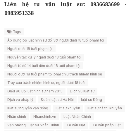
Liên hệ tư vấn luật sư: 0936683699 -
0983951338
Tags
Áp dụng bộ luật hình sự đối với người dưới 18 tuổi phạm tội
Người dưới 18 tuổi phạm tội
Nguyên tắc xử lý người dưới 18 tuổi phạm tội
Người từ đủ 14 tuổi đến dưới 18 tuổi phạm tội
Người dưới 18 tuổi phạm tội phải chịu trách nhiệm hình sự
Truy cứu trách nhiệm hình sự người dưới 18 tuổi
Điều 90 Bộ luật hình sự năm 2015
Dịch vụ luật sư
Dịch vụ pháp lý
Đoàn luật sư Hà Nội
luật sư Đồng
luật sư nguyễn văn đồng
luật sư khuyên
luật sư hà thị khuyên
Nhân chính
Nhanchinh.vn
Luật Nhân Chính
Văn phòng Luật sư Nhân Chính
Tư vấn luật
Tư vấn pháp luật