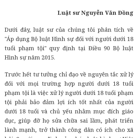
Luật sư Nguyễn Văn Đồng
Dưới đây, luật sư của chúng tôi phân tích về
"Áp dụng Bộ luật Hình sự đối với người dưới 18
tuổi phạm tội" quy định tại Điều 90 Bộ luật
Hình sự năm 2015.
Trước hết tư tưởng chỉ đạo về nguyên tắc xử lý
đối với mọi trường hợp người dưới 18 tuổi
phạm tội là việc xử lý người dưới 18 tuổi phạm
tội phải bảo đảm lợi ích tốt nhất của người
dưới 18 tuổi và chủ yếu nhằm mục đích giáo
dục, giúp đỡ họ sửa chữa sai lầm, phát triển
lành mạnh, trở thành công dân có ích cho xã