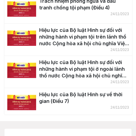
Trách nhiệm phòng ngừa và đấu
tranh chống tội phạm (Điều 4)
24/11/2023
Hiệu lực của Bộ luật Hình sự đối với
những hành vi phạm tội trên lãnh thổ
nước Cộng hòa xã hội chủ nghĩa Việt
Nam (Điều 5)
24/11/2023
Hiệu lực của Bộ luật Hình sự đối với
những hành vi phạm tội ở ngoài lãnh
thổ nước Cộng hòa xã hội chủ nghĩa
Việt Nam (Điều 6)
24/11/2023
Hiệu lực của Bộ luật Hình sự về thời
gian (Điều 7)
24/11/2023
Khái niệm tội phạm (Điều 8)
24/11/2023