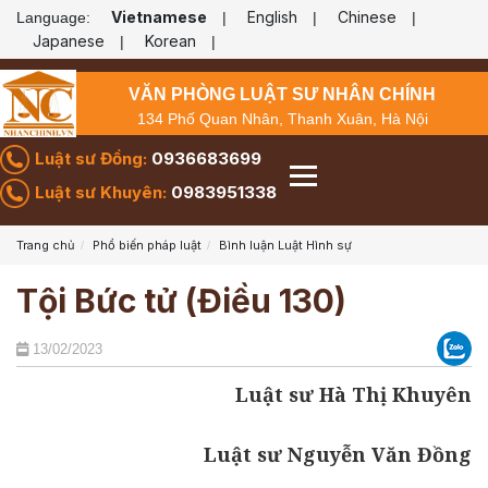
Vietnamese
English
Chinese
Language:
|
|
|
Japanese
Korean
|
|
VĂN PHÒNG LUẬT SƯ NHÂN CHÍNH
134 Phố Quan Nhân, Thanh Xuân, Hà Nội
Luật sư Đồng:
0936683699
Luật sư Khuyên:
0983951338
Trang chủ
Phổ biến pháp luật
Bình luận Luật Hình sự
Tội Bức tử (Điều 130)
13/02/2023
Luật sư Hà Thị Khuyên
Luật sư Nguyễn Văn Đồng