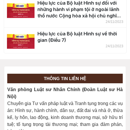
Hiệu lực của Bộ luật Hình sự đối với
những hành vi phạm tội ở ngoài lãnh
thổ nước Cộng hòa xã hội chủ nghĩa
Việt Nam (Điều 6)
24/11/2023
Hiệu lực của Bộ luật Hình sự về thời
gian (Điều 7)
24/11/2023
Khái niệm tội phạm (Điều 8)
24/11/2023
THÔNG TIN LIÊN HỆ
Phân loại tội phạm (Điều 9)
Văn phòng Luật sư Nhân Chính (Đoàn Luật sư Hà
24/11/2023
Nội)
Chuyên gia Tư vấn pháp luật và Tranh tụng trong các vụ
án: Hình sự, hành chính, dân sự, đất đai và nhà ở, thừa
kế, ly hôn, lao động, kinh doanh thương mại, sở hữu trí
tuệ; tố tụng trọng tài thương mại; tham gia đàm phán,