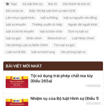
bộ luật hình sự
Bức tử
Cấu thành tội bức tử
Tags
Đối xử tàn ác
Điều 130 Bộ luật hình sự năm 2015
Làm nhục người khác
luật sư Đồng
luật sư nguyễn văn đồng
luật sư khuyên
Thường xuyên ức hiếp
Ngược đãi người khác
luật sư hà thị khuyên
luật sư bào chữa
Dịch vụ luật sư
luật sư giỏi
Nhân chính
Nhanchinh.vn
Luật Nhân Chính
Văn phòng Luật sư Nhân Chính
Tìm luật sư giỏi
Luật sư Hà Nội
luật sư tranh tụng
Văn phòng luật sư
BÀI VIẾT MỚI NHẤT
Tội sử dụng trái phép chất ma túy
(Điều 265a)
21/04/2026
Nhiệm vụ của Bộ luật Hình sự (Điều 1)
25/11/2023