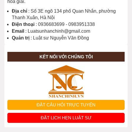
hòa giải.
Địa chỉ
: Số 3E ngõ 134 phố Quan Nhân, phường
Thanh Xuân, Hà Nội
Điện thoại
: 0936683699 - 0983951338
Email
: Luatsunhanchinh@gmail.com
Quản trị
: Luật sư Nguyễn Văn Đồng
KẾT NỐI VỚI CHÚNG TÔI
ĐẶT CÂU HỎI TRỰC TUYẾN
ĐẶT LỊCH HẸN LUẬT SƯ