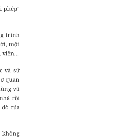
i phép"
g trình
ời, một
h viên…
c và sử
cơ quan
dùng vũ
nhà rồi
 đò của
ì không