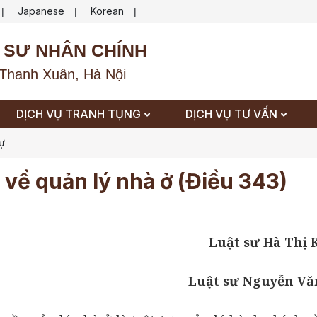
Japanese
Korean
|
|
|
 SƯ NHÂN CHÍNH
Thanh Xuân, Hà Nội
DỊCH VỤ TRANH TỤNG
DỊCH VỤ TƯ VẤN
sự
 về quản lý nhà ở (Điều 343)
Luật sư Hà Thị
Luật sư Nguyễn Vă