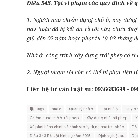
Điều 343. Tội vi phạm các quy định về 
1. Người nào chiếm dụng chỗ ở, xây dựng 
này hoặc đã bị kết án về tội này, chưa đượ
giữ đến 02 năm hoặc phạt tù từ 03 tháng 
Nhà ở, công trình xây dựng trái phép có th
2. Người phạm tội còn có thể bị phạt tiền 
Liên hệ tư vấn luật sư: 0936683699 - 0
nhà ở
Quản lý nhà ở
luật nhà ở
Quy đị
Tags
Chiếm dụng chỗ ở trái phép
Xây dựng nhà trái phép
X
Xử phạt hành chính về hành vi xây dựng nhà trái phép
Dỡ 
Điều 343 Bộ luật hình sự năm 2015
Dịch vụ luật sư
Dịc