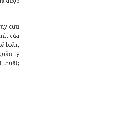
hưa được
ruy cứu
ịnh của
ế biến,
quản lý
 thuật;