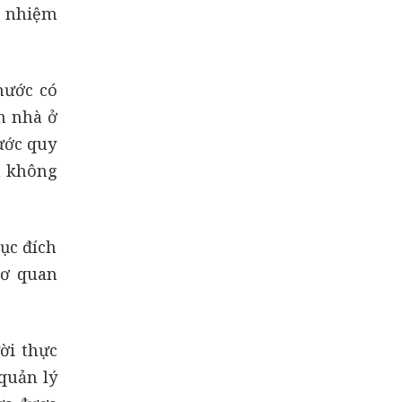
h nhiệm
nước có
m nhà ở
ước quy
n không
ục đích
cơ quan
ời thực
quản lý