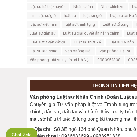
luật sư hà thị khuyên
Nhân chính
Nhanchinh.vn
Lu
Tìm luật sư giỏi
luật sư
luật sư giỏi
Luật sư tại Hà 
luật sư việt nam
luật sư tranh tụng
Luật sư tố tụng
Luật sư dân sự
Luật sư giải quyết án hành chính
Luật 
Luật sư tư vấn đất đai
Luật sư thừa kế
Luật sư Ly hôn
luật sư lao động
Văn phòng luật
Văn phòng luật sư
Văn phòng luật sư uy tín tại Hà Nội
0983951338
093
THÔNG TIN LIÊN HỆ
Văn phòng Luật sư Nhân Chính (Đoàn Luật sư 
Chuyên gia Tư vấn pháp luật và Tranh tụng tro
chính, dân sự, đất đai và nhà ở, thừa kế, ly hôn
mại, sở hữu trí tuệ; tố tụng trọng tài thương mại;
Địa chỉ
: Số 3E ngõ 134 phố Quan Nhân, phườ
Chat Zalo
Điện thoại
: 0936683699 - 0983951338