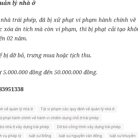
quản lý nhà ở
nhà trái phép, đã bị xử phạt vi phạm hành chính về
c xóa án tích mà còn vi phạm, thì bị phạt cải tạo kh
đến 02 năm.
ể bị dỡ bỏ, trưng mua hoặc tịch thu.
từ 5.000.000 đồng đến 50.000.000 đồng.
983951338
nh về quản lý nhà ở
Tội vi phạm các quy định về quản lý nhà ở
ử phạt hành chính về hành vi chiếm dụng chỗ ở trái phép
bỏ nhà ở xây dựng trái phép
Dở bỏ công trình xây dựng trái phép
h vụ pháp lý
luật sư Đồng
luật sư nguyễn văn đồng
luật sư khuyên