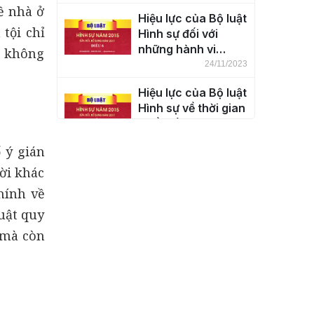
thổ nước Cộng hòa
ề nhà ở
Hiệu lực của Bộ luật
xã hội chủ nghĩa
tội chỉ
Hình sự đối với
Việt Nam (Điều 5)
những hành vi
à không
phạm tội ở ngoài
24/11/2023
lãnh thổ nước Cộng
Hiệu lực của Bộ luật
hòa xã hội chủ
Hình sự về thời gian
nghĩa Việt Nam
(Điều 7)
(Điều 6)
24/11/2023
ố ý gián
Khái niệm tội phạm
ời khác
(Điều 8)
hính về
24/11/2023
uật quy
 mà còn
Phân loại tội phạm
(Điều 9)
24/11/2023