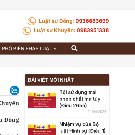
Luật sư Đồng:
0936683699
Luật sư Khuyên:
0983951338
PHỔ BIẾN PHÁP LUẬT
BÀI VIẾT MỚI NHẤT
Tội sử dụng trái
phép chất ma túy
 Khuyên
(Điều 265a)
21/04/2026
n Đồng
Nhiệm vụ của Bộ
luật Hình sự (Điều 1)