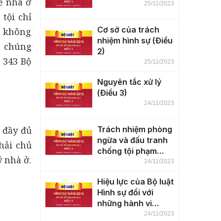
ề nhà ở
25/11/2023
tội chỉ
Cơ sở của trách
à không
nhiệm hình sự (Điều
a chúng
2)
 343 Bộ
25/11/2023
Nguyên tắc xử lý
(Điều 3)
24/11/2023
 đầy đủ
Trách nhiệm phòng
ngừa và đấu tranh
hải chủ
chống tội phạm
ý nhà ở.
(Điều 4)
24/11/2023
Hiệu lực của Bộ luật
Hình sự đối với
những hành vi
phạm tội trên lãnh
24/11/2023