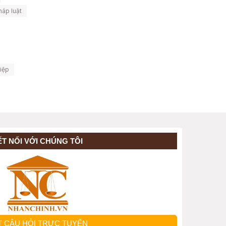
háp luật
iệp
ẾT NỐI VỚI CHÚNG TÔI
T CÂU HỎI TRỰC TUYẾN