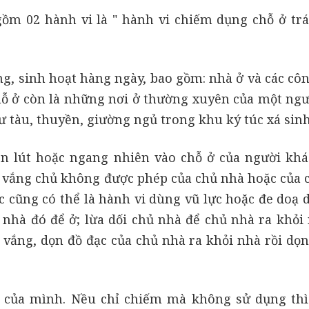
ồm 02 hành vi là " hành vi chiếm dụng chỗ ở trá
ng, sinh hoạt hàng ngày, bao gồm: nhà ở và các côn
hỗ ở còn là những nơi ở thường xuyên của một ngư
ư tàu, thuyền, giường ngủ trong khu ký túc xá sin
n lút hoặc ngang nhiên vào chỗ ở của người khá
 vắng chủ không được phép của chủ nhà hoặc của 
 cũng có thể là hành vi dùng vũ lực hoặc đe doạ 
 nhà đó để ở; lừa dối chủ nhà để chủ nhà ra khỏi 
i vắng, dọn đồ đạc của chủ nhà ra khỏi nhà rồi dọn
à của mình. Nều chỉ chiếm mà không sử dụng th