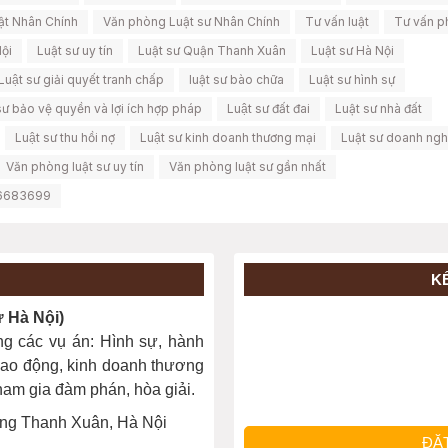
ật Nhân Chính
Văn phòng Luật sư Nhân Chính
Tư vấn luật
Tư vấn p
Nội
Luật sư uy tín
Luật sư Quận Thanh Xuân
Luật sư Hà Nội
Luật sư giải quyết tranh chấp
luật sư bào chữa
Luật sư hình sự
sư bảo vệ quyền và lợi ích hợp pháp
Luật sư đất đai
Luật sư nhà đất
Luật sư thu hồi nợ
Luật sư kinh doanh thương mại
Luật sư doanh ngh
Văn phòng luật sư uy tín
Văn phòng luật sư gần nhất
6683699
K
Hà Nội)
ng các vụ án: Hình sự, hành
, lao động, kinh doanh thương
 tham gia đàm phán, hòa giải.
ng Thanh Xuân, Hà Nội
ĐẶ