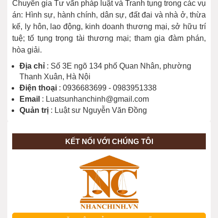
Chuyên gia Tư vấn pháp luật và Tranh tụng trong các vụ
án: Hình sự, hành chính, dân sự, đất đai và nhà ở, thừa
kế, ly hôn, lao động, kinh doanh thương mại, sở hữu trí
tuệ; tố tụng trọng tài thương mại; tham gia đàm phán,
hòa giải.
Địa chỉ
: Số 3E ngõ 134 phố Quan Nhân, phường
Thanh Xuân, Hà Nội
Điện thoại
: 0936683699 - 0983951338
Email
: Luatsunhanchinh@gmail.com
Quản trị
: Luật sư Nguyễn Văn Đồng
KẾT NỐI VỚI CHÚNG TÔI