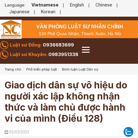
Vietnamese
English
Chinese
Language:
|
|
|
Japanese
Korean
|
|
VĂN PHÒNG LUẬT SƯ NHÂN CHÍNH
134 Phố Quan Nhân, Thanh Xuân, Hà Nội
Luật sư Đồng:
0936683699
Luật sư Khuyên:
0983951338
Trang chủ
Phổ biến pháp luật
Bình luận Luật Dân sự
Giao dịch dân sự vô hiệu do
người xác lập không nhận
thức và làm chủ được hành
vi của mình (Điều 128)
01/03/2023