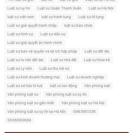
Luật sư uy tín
Luật sư Quận Thanh Xuân
Luật sư Hà Nội
luật sư việt nam
luật sư tranh tụng
Luật sư tố tụng
Luật sư giải quyết tranh chấp
luật sư bào chữa
Luật sư hình sự
Luật sư dân sự
Luật sư giải quyết án hành chính
Luật sư bảo vệ quyền và lợi ích hợp pháp
Luật sư đất đai
Luật sư tư vấn đất đai
Luật sư nhà đất
Luật sư thừa kế
Luật sư Ly hôn
Luật sư thu hồi nợ
Luật sư kinh doanh thương mại
Luật sư doanh nghiệp
Luật sư sở hữu trí tuệ
luật sư lao động
Văn phòng luật
Văn phòng luật sư
Văn phòng luật sư uy tín
Văn phòng luật sư gần nhất
Văn phòng luật sư Hà Nội
Văn phòng luật sư uy tín tại Hà Nội
0983951338
0936683699