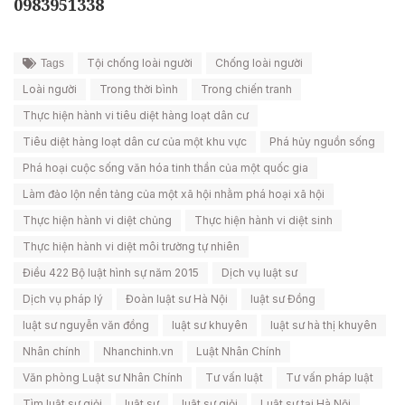
0983951338
Tội chống loài người
Chống loài người
Tags
Loài người
Trong thời bình
Trong chiến tranh
Thực hiện hành vi tiêu diệt hàng loạt dân cư
Tiêu diệt hàng loạt dân cư của một khu vực
Phá hủy nguồn sống
Phá hoại cuộc sống văn hóa tinh thần của một quốc gia
Làm đảo lộn nền tảng của một xã hội nhằm phá hoại xã hội
Thực hiện hành vi diệt chủng
Thực hiện hành vi diệt sinh
Thực hiện hành vi diệt môi trường tự nhiên
Điều 422 Bộ luật hình sự năm 2015
Dịch vụ luật sư
Dịch vụ pháp lý
Đoàn luật sư Hà Nội
luật sư Đồng
luật sư nguyễn văn đồng
luật sư khuyên
luật sư hà thị khuyên
Nhân chính
Nhanchinh.vn
Luật Nhân Chính
Văn phòng Luật sư Nhân Chính
Tư vấn luật
Tư vấn pháp luật
Tìm luật sư giỏi
luật sư
luật sư giỏi
Luật sư tại Hà Nội