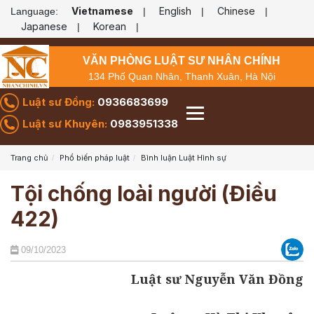
Vietnamese
English
Chinese
Language:
|
|
|
Japanese
Korean
|
|
VĂN PHÒNG LUẬT SƯ NHÂN CHÍNH
134 Phố Quan Nhân, Thanh Xuân, Hà Nội
Luật sư Đồng:
0936683699
Luật sư Khuyên:
0983951338
Trang chủ
Phổ biến pháp luật
Bình luận Luật Hình sự
Tội chống loài người (Điều
422)
09/10/2023
Luật sư Nguyễn Văn Đồng