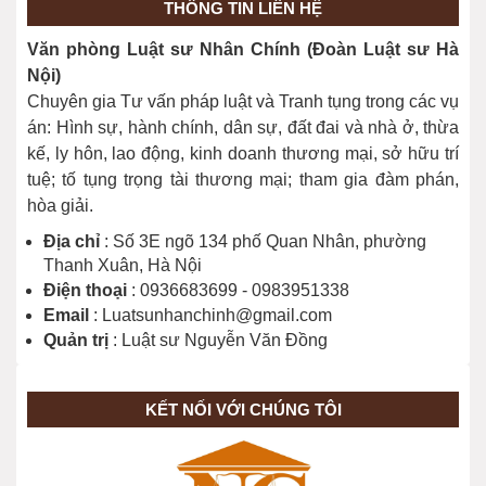
THÔNG TIN LIÊN HỆ
Phân loại tội phạm (Điều 9)
Văn phòng Luật sư Nhân Chính (Đoàn Luật sư Hà
24/11/2023
Nội)
Chuyên gia Tư vấn pháp luật và Tranh tụng trong các vụ
án: Hình sự, hành chính, dân sự, đất đai và nhà ở, thừa
kế, ly hôn, lao động, kinh doanh thương mại, sở hữu trí
tuệ; tố tụng trọng tài thương mại; tham gia đàm phán,
hòa giải.
Địa chỉ
: Số 3E ngõ 134 phố Quan Nhân, phường
Thanh Xuân, Hà Nội
Điện thoại
: 0936683699 - 0983951338
Email
: Luatsunhanchinh@gmail.com
Quản trị
: Luật sư Nguyễn Văn Đồng
KẾT NỐI VỚI CHÚNG TÔI