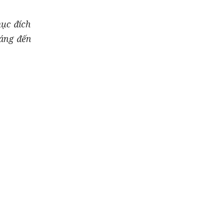
mục đích
háng đến