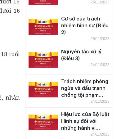
dưới 16
25/11/2023
dưới 16
Cơ sở của trách
nhiệm hình sự (Điều
2)
25/11/2023
Nguyên tắc xử lý
 18 tuổi
(Điều 3)
24/11/2023
Trách nhiệm phòng
ngừa và đấu tranh
chống tội phạm
ể, nhân
(Điều 4)
24/11/2023
Hiệu lực của Bộ luật
Hình sự đối với
những hành vi
phạm tội trên lãnh
24/11/2023