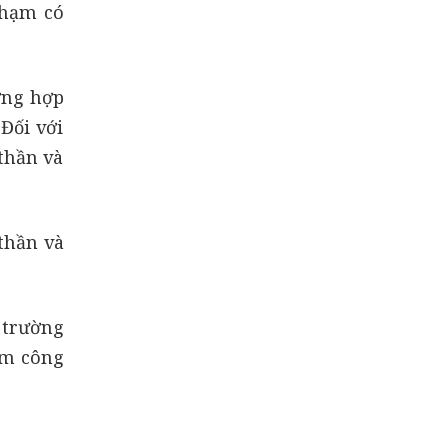
phạm có
ờng hợp
 Đối với
thần và
thần và
 trường
àm công