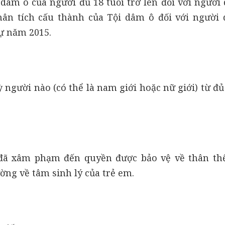
dâm ô của người đủ 18 tuổi trở lên đối với người 
phân tích cấu thành của
Tội dâm ô đối với người 
sự năm 2015.
ỳ người nào (có thể là nam giới hoặc nữ giới) từ đủ
 đã xâm phạm đến quyền được bảo vệ về thân th
ờng về tâm sinh lý của trẻ em.