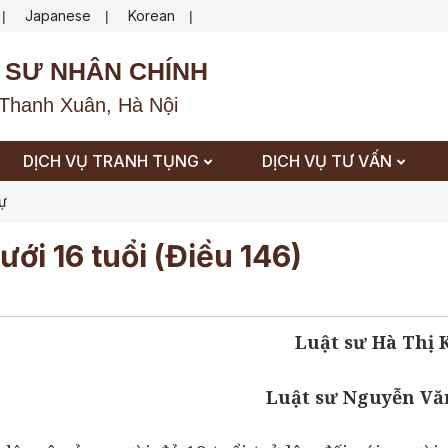
Japanese
Korean
|
|
|
 SƯ NHÂN CHÍNH
Thanh Xuân, Hà Nội
DỊCH VỤ TRANH TỤNG
DỊCH VỤ TƯ VẤN
sự
ưới 16 tuổi (Điều 146)
Luật sư Hà Thị
Luật sư Nguyễn Vă