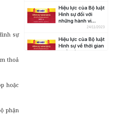
thổ nước Cộng hòa
Hiệu lực của Bộ luật
xã hội chủ nghĩa
Hình sự đối với
Việt Nam (Điều 5)
những hành vi
phạm tội ở ngoài
24/11/2023
Hình sự
lãnh thổ nước Cộng
Hiệu lực của Bộ luật
hòa xã hội chủ
Hình sự về thời gian
nghĩa Việt Nam
(Điều 7)
(Điều 6)
ểm thoả
24/11/2023
Khái niệm tội phạm
(Điều 8)
óp hoặc
24/11/2023
Phân loại tội phạm
(Điều 9)
bộ phận
24/11/2023