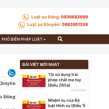
Luật sư Đồng:
0936683699
Luật sư Khuyên:
0983951338
PHỔ BIẾN PHÁP LUẬT
BÀI VIẾT MỚI NHẤT
Tội sử dụng trái
phép chất ma túy
 Khuyên
(Điều 265a)
21/04/2026
n Đồng
Nhiệm vụ của Bộ
luật Hình sự (Điều 1)