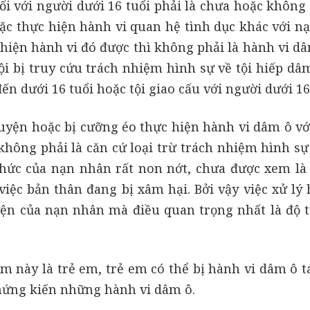
ối với người dưới 16 tuổi phải là chưa hoặc không
oặc thực hiện hành vi quan hệ tình dục khác với n
iện hành vi đó được thì không phải là hành vi d
i bị truy cứu trách nhiệm hình sự về tội hiếp dâ
ến dưới 16 tuổi hoặc tội giao cấu với người dưới 16
guyện hoặc bị cưỡng éo thực hiện hành vi dâm ô vớ
hông phải là căn cứ loại trừ trách nhiệm hình sự 
thức của nạn nhân rất non nớt, chưa được xem là
iệc bản thân đang bị xâm hại. Bởi vậy việc xử lý 
ện của nạn nhân mà điều quan trọng nhất là độ t
m này là trẻ em, trẻ em có thể bị hành vi dâm ô t
chứng kiến những hành vi dâm ô.