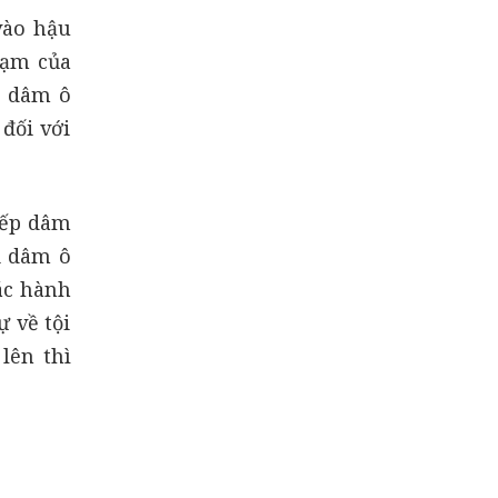
vào hậu
hạm của
h dâm ô
đối với
hiếp dâm
i dâm ô
ác hành
 về tội
lên thì