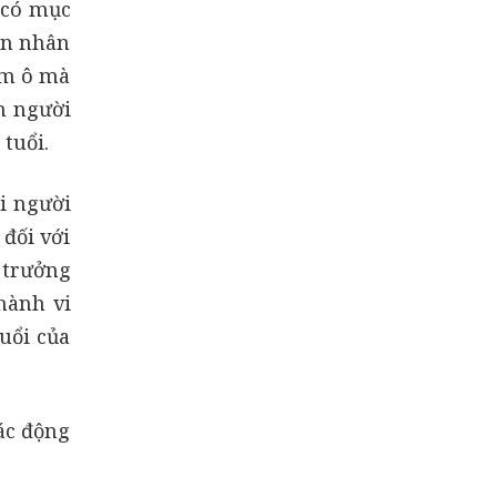
 có mục
ạn nhân
âm ô mà
m người
 tuổi.
i người
đối với
 trưởng
hành vi
uổi của
ác động