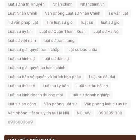
luật sư hà thị khuyên
Nhân chính
Nhanchinh.vn
Luật Nhân Chính
Văn phòng Luật sư Nhân Chính
Tư vấn luật
Tư vấn pháp luật
Tìm luật sư giỏi
luật sư
luật sư giỏi
Luật sư uy tín
Luật sư Quận Thanh Xuân
Luật sư Hà Nội
luật sư việt nam
luật sư tranh tụng
Luật sư giải quyết tranh chấp
luật sư bào chữa
Luật sư hình sự
Luật sư dân sự
Luật sư giải quyết án hành chính
Luật sư bảo vệ quyền và lợi ích hợp pháp
Luật sư đất đai
Luật sư thừa kế
Luật sư Ly hôn
Luật sư thu hồi nợ
Luật sư kinh doanh thương mại
Luật sư doanh nghiệp
luật sư lao động
Văn phòng luật sư
Văn phòng luật sư uy tín
Văn phòng luật sư uy tín tại Hà Nội
NCLAW
0983951338
0936683699