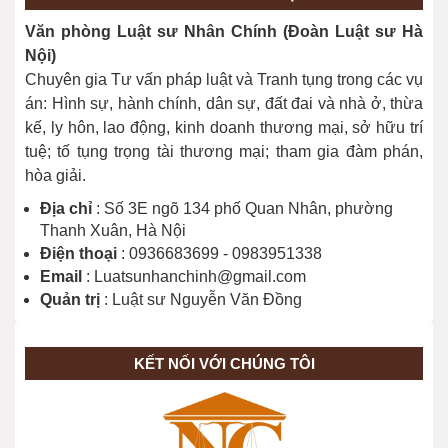
Phân loại tội phạm (Điều 9)
Văn phòng Luật sư Nhân Chính (Đoàn Luật sư Hà
24/11/2023
Nội)
Chuyên gia Tư vấn pháp luật và Tranh tụng trong các vụ
án: Hình sự, hành chính, dân sự, đất đai và nhà ở, thừa
kế, ly hôn, lao động, kinh doanh thương mại, sở hữu trí
tuệ; tố tụng trọng tài thương mại; tham gia đàm phán,
hòa giải.
Địa chỉ
: Số 3E ngõ 134 phố Quan Nhân, phường
Thanh Xuân, Hà Nội
Điện thoại
: 0936683699 - 0983951338
Email
: Luatsunhanchinh@gmail.com
Quản trị
: Luật sư Nguyễn Văn Đồng
KẾT NỐI VỚI CHÚNG TÔI