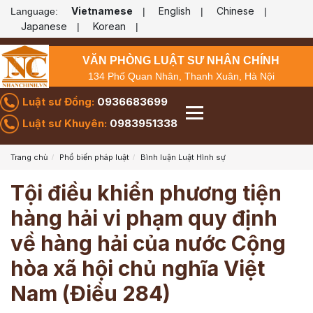
Vietnamese
English
Chinese
Language:
|
|
|
Japanese
Korean
|
|
VĂN PHÒNG LUẬT SƯ NHÂN CHÍNH
134 Phố Quan Nhân, Thanh Xuân, Hà Nội
Luật sư Đồng:
0936683699
Luật sư Khuyên:
0983951338
Trang chủ
Phổ biến pháp luật
Bình luận Luật Hình sự
Tội điều khiển phương tiện
hàng hải vi phạm quy định
về hàng hải của nước Cộng
hòa xã hội chủ nghĩa Việt
Nam (Điều 284)