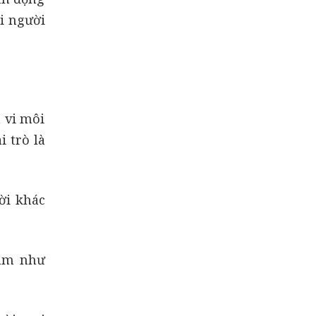
i người
 vi môi
 trò là
ười khác
dâm như