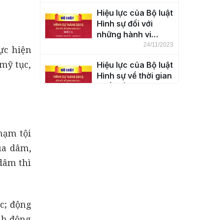
thổ nước Cộng hòa
Hiệu lực của Bộ luật
xã hội chủ nghĩa
Hình sự đối với
Việt Nam (Điều 5)
những hành vi
phạm tội ở ngoài
24/11/2023
ực hiện
lãnh thổ nước Cộng
mỹ tục,
Hiệu lực của Bộ luật
hòa xã hội chủ
Hình sự về thời gian
nghĩa Việt Nam
(Điều 7)
(Điều 6)
24/11/2023
Khái niệm tội phạm
(Điều 8)
hạm tội
24/11/2023
ua dâm,
dâm thì
Phân loại tội phạm
(Điều 9)
24/11/2023
c; động
nh động