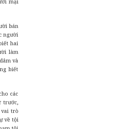
ười mại
ười bán
c người
iết hai
ười làm
n dâm và
ng biết
cho các
 trước,
vai trò
 về tội
phạm tội