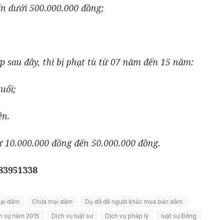
ến dưới 500.000.000 đồng;
 sau đây, thì bị phạt tù từ 07 năm đến 15 năm:
uổi;
ên.
từ 10.000.000 đồng đến 50.000.000 đồng.
983951338
mại dâm
Chứa mại dâm
Dụ dỗ để người khác mua bán dâm
nh sự năm 2015
Dịch vụ luật sư
Dịch vụ pháp lý
luật sư Đồng