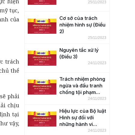
ực hiện
25/11/2023
mỹ tục,
Cơ sở của trách
hành của
nhiệm hình sự (Điều
2)
25/11/2023
Nguyên tắc xử lý
(Điều 3)
c trách
24/11/2023
 chủ thể
Trách nhiệm phòng
ngừa và đấu tranh
chống tội phạm
 sẽ phải
(Điều 4)
24/11/2023
hải chịu
Hiệu lực của Bộ luật
ịnh tại
Hình sự đối với
Như vậy,
những hành vi
phạm tội trên lãnh
24/11/2023