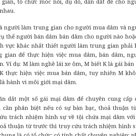
gian, tổ chức móc nối, dụ dỗ, dẫn dắt để cho ng
 nhau.
là người làm trung gian cho người mua dâm và ng
 cụ thể người bán dâm bán dâm cho người nào hoặ
 vực khác nhất thiết người làm trung gian phải b
g gian để thực hiện việc mua dâm, bán dâm, ng
n. Ví dụ: M làm nghề lái xe ôm, M biết K là gái bá
K thực hiện việc mua bán dâm, tuy nhiên M khô
là hành vi môi giới mại dâm.
ăn dắt một số gái mại dâm để chuyên cung cấp 
 cần phân biệt nếu có sự bàn bạc, thoả thuận từ
cứu trách nhiệm hình sự về tội chứa mại dâm với 
ả thuận từ trước thì truy cứu trách nhiệm hình sự
khung là có tổ chức; có tính chất chuyên nghiệp; 