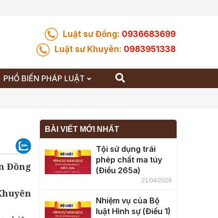
Luật sư Đồng:
0936683699
Luật sư Khuyên:
0983951338
PHỔ BIẾN PHÁP LUẬT
BÀI VIẾT MỚI NHẤT
Tội sử dụng trái
phép chất ma túy
n Đồng
(Điều 265a)
21/04/2026
 Khuyên
Nhiệm vụ của Bộ
luật Hình sự (Điều 1)