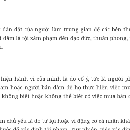
 dẫn dắt của người làm trung gian để các bên th
i dâm là tội xâm phạm đến đạo đức, thuần phong, 
i.
iện hành vi của mình là do cố ý, tức là người p
 đam hoặc người bán dâm để họ thực hiện việc m
 không biết hoặc không thể biết có việc mua bán 
 chủ yếu là do tư lợi hoặc vì động cơ cá nhân khá
buộc để xác định tội phạm. Tuy nhiên, việc xác đị