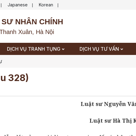
Japanese
Korean
|
|
|
 SƯ NHÂN CHÍNH
Thanh Xuân, Hà Nội
DỊCH VỤ TRANH TỤNG
DỊCH VỤ TƯ VẤN
sự
ều 328)
Luật sư Nguyễn Vă
Luật sư Hà Thị