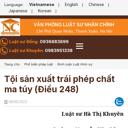
Vietnamese
English
Chinese
Language:
|
|
|
Japanese
Korean
|
|
VĂN PHÒNG LUẬT SƯ NHÂN CHÍNH
134 Phố Quan Nhân, Thanh Xuân, Hà Nội
Luật sư Đồng:
0936683699
Luật sư Khuyên:
0983951338
Trang chủ
Phổ biến pháp luật
Bình luận Luật Hình sự
Tội sản xuất trái phép chất
ma túy (Điều 248)
08/06/2023
Luật sư Hà Thị Khuyên