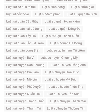
Luật sư sở hữu trí tuệ
luật sư lao động
Luật sư hòa giải
luật sư đối thoại
Luật sư đàm phán
Luật sư quận Ba Đình
Luật sư quận Cầu Giấy
Luật sư quận Hoàn Kiếm
Luật sư quận hai bà trưng
Luật sư quận Đống Đa
Luật sư quận Tây Hồ
Luật sư Quận Thanh Xuân
Luật sư quận Bắc Từ Liêm
Luật sư quận Hà Đông
Luật sư quận Long Biên
Luật sư quận nam Từ Liêm
Luật sư huyện Ba Vì
Luật sư huyện Chương Mỹ
Luật sư huyện Đan Phượng
Luật sư huyện Đông Anh
Luật sư huyện Gia Lâm
Luật sư huyện Hoài Đức
Luật sư huyện Mê Linh
Luật sư huyện Mỹ Đức
Luật sư huyện Phú Xuyên
Luật sư huyện Phúc Thọ
Luật sư huyện Quốc Oai
Luật sư huyện Sóc Sơn
Luật sư huyện Thạch Thất
Luật sư huyện Thanh Oai
Luật sư huyện Thanh Trì
Luật sư huyện Thường Tín