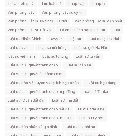
Tư vấn pháp lý
Tìm luật sư
Pháp luật
Pháp lý
Văn phòng luật
Văn phòng luật sư uy tín
Văn phòng luật sư uy tín tại Hà Nội
Văn phòng luật sư gần nhất
Văn phòng luật sư Hà Nội
Tổ chức hành nghề luật sư
Luật
Luật sư Nhân Chính
Lawyer
luật sư
Luật sư tại Hà Nội
Luật sư uy tín
Luật sư nổi tiếng
Luật sư giỏi Hà Nội
luật sư việt nam
Luật sư tố tụng
Luật sư tư vấn
Luật sư giải quyết tranh chấp
Luật sư dân sự
Luật sư giải quyết án hành chính
Luật sư bảo vệ quyền và lợi ích hợp pháp
Luật sư hợp đồng
Luật sư giải quyết tranh chấp hợp đồng
Luật sư đất đai
Luật sư tư vấn đất đai
Luật sư nhà đất
Luật sư giải quyết tranh chấp đất đai
Luật sư thừa kế
Luật sư giải quyết tranh chấp thừa kế
Luật sư Ly hôn
Luật sư hôn nhân và gia đình
Luật sư thu hồi nợ
Luật sư kinh doanh thương mại
Luật sư doanh nghiệp