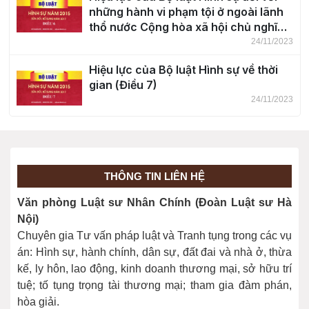
những hành vi phạm tội ở ngoài lãnh
thổ nước Cộng hòa xã hội chủ nghĩa
Việt Nam (Điều 6)
24/11/2023
Hiệu lực của Bộ luật Hình sự về thời
gian (Điều 7)
24/11/2023
Khái niệm tội phạm (Điều 8)
24/11/2023
THÔNG TIN LIÊN HỆ
Phân loại tội phạm (Điều 9)
Văn phòng Luật sư Nhân Chính (Đoàn Luật sư Hà
24/11/2023
Nội)
Chuyên gia Tư vấn pháp luật và Tranh tụng trong các vụ
án: Hình sự, hành chính, dân sự, đất đai và nhà ở, thừa
kế, ly hôn, lao động, kinh doanh thương mại, sở hữu trí
tuệ; tố tụng trọng tài thương mại; tham gia đàm phán,
hòa giải.