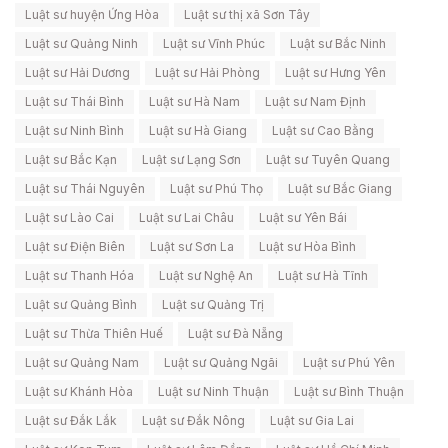
Luật sư huyện Ứng Hòa
Luật sư thị xã Sơn Tây
Luật sư Quảng Ninh
Luật sư Vĩnh Phúc
Luật sư Bắc Ninh
Luật sư Hải Dương
Luật sư Hải Phòng
Luật sư Hưng Yên
Luật sư Thái Bình
Luật sư Hà Nam
Luật sư Nam Định
Luật sư Ninh Bình
Luật sư Hà Giang
Luật sư Cao Bằng
Luật sư Bắc Kạn
Luật sư Lạng Sơn
Luật sư Tuyên Quang
Luật sư Thái Nguyên
Luật sư Phú Thọ
Luật sư Bắc Giang
Luật sư Lào Cai
Luật sư Lai Châu
Luật sư Yên Bái
Luật sư Điện Biên
Luật sư Sơn La
Luật sư Hòa Bình
Luật sư Thanh Hóa
Luật sư Nghệ An
Luật sư Hà Tĩnh
Luật sư Quảng Bình
Luật sư Quảng Trị
Luật sư Thừa Thiên Huế
Luật sư Đà Nẵng
Luật sư Quảng Nam
Luật sư Quảng Ngãi
Luật sư Phú Yên
Luật sư Khánh Hòa
Luật sư Ninh Thuận
Luật sư Bình Thuận
Luật sư Đắk Lắk
Luật sư Đắk Nông
Luật sư Gia Lai