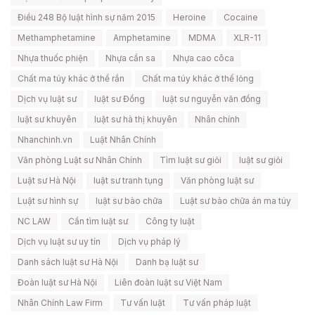
Điều 248 Bộ luật hình sự năm 2015
Heroine
Cocaine
Methamphetamine
Amphetamine
MDMA
XLR-11
Nhựa thuốc phiện
Nhựa cần sa
Nhựa cao côca
Chất ma túy khác ở thể rắn
Chất ma túy khác ở thể lỏng
Dịch vụ luật sư
luật sư Đồng
luật sư nguyễn văn đồng
luật sư khuyên
luật sư hà thị khuyên
Nhân chính
Nhanchinh.vn
Luật Nhân Chính
Văn phòng Luật sư Nhân Chính
Tìm luật sư giỏi
luật sư giỏi
Luật sư Hà Nội
luật sư tranh tụng
Văn phòng luật sư
Luật sư hình sự
luật sư bào chữa
Luật sư bào chữa án ma túy
NC LAW
Cần tìm luật sư
Công ty luật
Dịch vụ luật sư uy tín
Dịch vụ pháp lý
Danh sách luật sư Hà Nội
Danh bạ luật sư
Đoàn luật sư Hà Nội
Liên đoàn luật sư Việt Nam
Nhân Chính Law Firm
Tư vấn luật
Tư vấn pháp luật