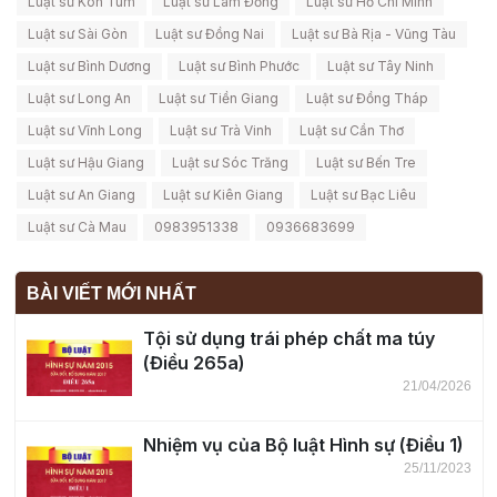
Luật sư Kon Tum
Luật sư Lâm Đồng
Luật sư Hồ Chí Minh
Luật sư Sài Gòn
Luật sư Đồng Nai
Luật sư Bà Rịa - Vũng Tàu
Luật sư Bình Dương
Luật sư Bình Phước
Luật sư Tây Ninh
Luật sư Long An
Luật sư Tiền Giang
Luật sư Đồng Tháp
Luật sư Vĩnh Long
Luật sư Trà Vinh
Luật sư Cần Thơ
Luật sư Hậu Giang
Luật sư Sóc Trăng
Luật sư Bến Tre
Luật sư An Giang
Luật sư Kiên Giang
Luật sư Bạc Liêu
Luật sư Cà Mau
0983951338
0936683699
BÀI VIẾT MỚI NHẤT
Tội sử dụng trái phép chất ma túy
(Điều 265a)
21/04/2026
Nhiệm vụ của Bộ luật Hình sự (Điều 1)
25/11/2023