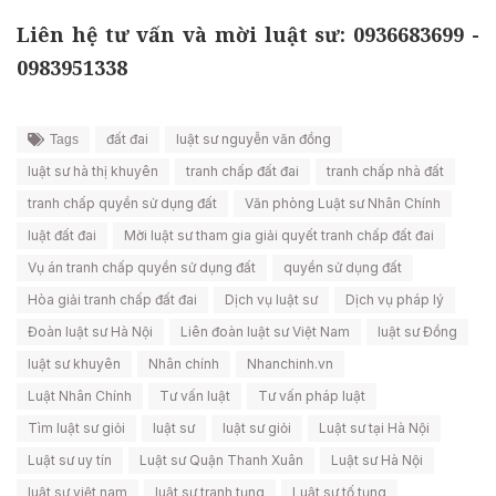
Liên hệ tư vấn và mời luật sư: 0936683699 -
0983951338
đất đai
luật sư nguyễn văn đồng
Tags
luật sư hà thị khuyên
tranh chấp đất đai
tranh chấp nhà đất
tranh chấp quyền sử dụng đất
Văn phòng Luật sư Nhân Chính
luật đất đai
Mời luật sư tham gia giải quyết tranh chấp đất đai
Vụ án tranh chấp quyền sử dụng đất
quyền sử dụng đất
Hòa giải tranh chấp đất đai
Dịch vụ luật sư
Dịch vụ pháp lý
Đoàn luật sư Hà Nội
Liên đoàn luật sư Việt Nam
luật sư Đồng
luật sư khuyên
Nhân chính
Nhanchinh.vn
Luật Nhân Chính
Tư vấn luật
Tư vấn pháp luật
Tìm luật sư giỏi
luật sư
luật sư giỏi
Luật sư tại Hà Nội
Luật sư uy tín
Luật sư Quận Thanh Xuân
Luật sư Hà Nội
luật sư việt nam
luật sư tranh tụng
Luật sư tố tụng