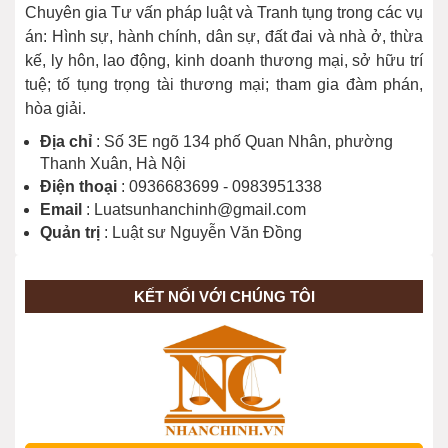
Chuyên gia Tư vấn pháp luật và Tranh tụng trong các vụ
Bị thu hồi đất thì người dân được thỏa
án: Hình sự, hành chính, dân sự, đất đai và nhà ở, thừa
thuận về giá bồi thường khi nào?
kế, ly hôn, lao động, kinh doanh thương mại, sở hữu trí
tuệ; tố tụng trọng tài thương mại; tham gia đàm phán,
hòa giải.
Trình tự, thủ tục thu hồi đất được tiến
hành ra sao?
Địa chỉ
: Số 3E ngõ 134 phố Quan Nhân, phường
Thanh Xuân, Hà Nội
Điện thoại
: 0936683699 - 0983951338
Email
: Luatsunhanchinh@gmail.com
Cách xác định giá đất để tính tiền bồi
Quản trị
: Luật sư Nguyễn Văn Đồng
thường khi Nhà nước thu hồi đất
KẾT NỐI VỚI CHÚNG TÔI
Có được tặng cho đất khi không có hộ
khẩu tại địa phương nơi có đất?
Trình tự, thủ tục cưỡng chế thu hồi
đất người dân cần biết