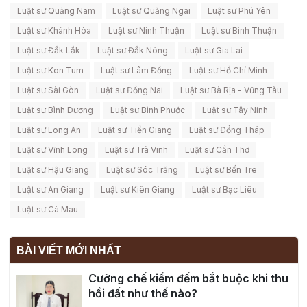
Luật sư Quảng Nam
Luật sư Quảng Ngãi
Luật sư Phú Yên
Luật sư Khánh Hòa
Luật sư Ninh Thuận
Luật sư Bình Thuận
Luật sư Đắk Lắk
Luật sư Đắk Nông
Luật sư Gia Lai
Luật sư Kon Tum
Luật sư Lâm Đồng
Luật sư Hồ Chí Minh
Luật sư Sài Gòn
Luật sư Đồng Nai
Luật sư Bà Rịa - Vũng Tàu
Luật sư Bình Dương
Luật sư Bình Phước
Luật sư Tây Ninh
Luật sư Long An
Luật sư Tiền Giang
Luật sư Đồng Tháp
Luật sư Vĩnh Long
Luật sư Trà Vinh
Luật sư Cần Thơ
Luật sư Hậu Giang
Luật sư Sóc Trăng
Luật sư Bến Tre
Luật sư An Giang
Luật sư Kiên Giang
Luật sư Bạc Liêu
Luật sư Cà Mau
BÀI VIẾT MỚI NHẤT
Cưỡng chế kiểm đếm bắt buộc khi thu
hồi đất như thế nào?