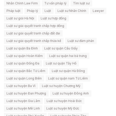
Nhân Chính Law Firm
Tư vấn pháp lý
Tìm luật sư
Pháp luật
Pháp lý
Luật
Luật sư Nhân Chính
Lawyer
Luật sư giỏi Hà Nội
Luật sư hợp đồng
Luật sư giải quyết tranh chấp hợp đồng
Luật sư giải quyết tranh chấp đất đai
Luật sư giải quyết tranh chấp thừa kế
Luật sư đàm phán
Luật sư quận Ba Đình
Luật sư quận Cầu Giấy
Luật sư quận Hoàn Kiếm
Luật sư quận hai bà trưng
Luật sư quận Đống Đa
Luật sư quận Tây Hồ
Luật sư quận Bắc Từ Liêm
Luật sư quận Hà Đông
Luật sư quận Long Biên
Luật sư quận nam Từ Liêm
Luật sư huyện Ba Vì
Luật sư huyện Chương Mỹ
Luật sư huyện Đan Phượng
Luật sư huyện Đông Anh
Luật sư huyện Gia Lâm
Luật sư huyện Hoài Đức
Luật sư huyện Mê Linh
Luật sư huyện Mỹ Đức
Luật sư huyện Phú Xuyên
Luật sư huyện Phúc Thọ