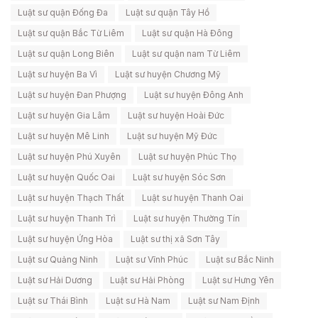
Luật sư quận Đống Đa
Luật sư quận Tây Hồ
Luật sư quận Bắc Từ Liêm
Luật sư quận Hà Đông
Luật sư quận Long Biên
Luật sư quận nam Từ Liêm
Luật sư huyện Ba Vì
Luật sư huyện Chương Mỹ
Luật sư huyện Đan Phượng
Luật sư huyện Đông Anh
Luật sư huyện Gia Lâm
Luật sư huyện Hoài Đức
Luật sư huyện Mê Linh
Luật sư huyện Mỹ Đức
Luật sư huyện Phú Xuyên
Luật sư huyện Phúc Thọ
Luật sư huyện Quốc Oai
Luật sư huyện Sóc Sơn
Luật sư huyện Thạch Thất
Luật sư huyện Thanh Oai
Luật sư huyện Thanh Trì
Luật sư huyện Thường Tín
Luật sư huyện Ứng Hòa
Luật sư thị xã Sơn Tây
Luật sư Quảng Ninh
Luật sư Vĩnh Phúc
Luật sư Bắc Ninh
Luật sư Hải Dương
Luật sư Hải Phòng
Luật sư Hưng Yên
Luật sư Thái Bình
Luật sư Hà Nam
Luật sư Nam Định