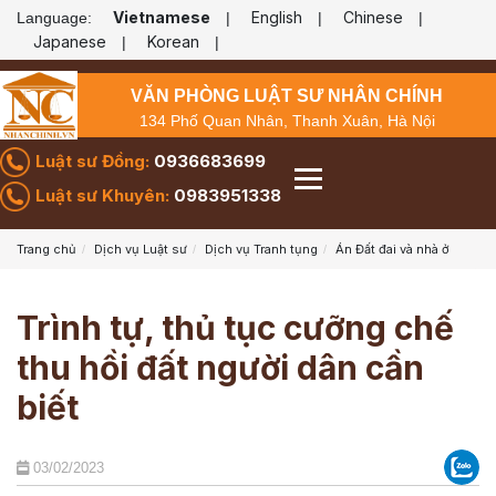
Vietnamese
English
Chinese
Language:
|
|
|
Japanese
Korean
|
|
VĂN PHÒNG LUẬT SƯ NHÂN CHÍNH
134 Phố Quan Nhân, Thanh Xuân, Hà Nội
Luật sư Đồng:
0936683699
Luật sư Khuyên:
0983951338
Trang chủ
Dịch vụ Luật sư
Dịch vụ Tranh tụng
Án Đất đai và nhà ở
Trình tự, thủ tục cưỡng chế
thu hồi đất người dân cần
biết
03/02/2023