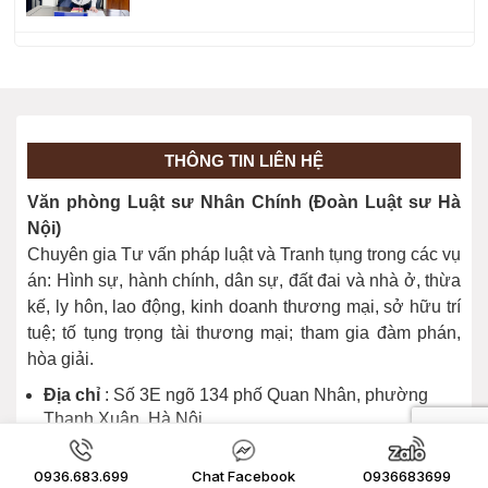
Điều kiện để khởi kiện tranh chấp đất
đai là gì?
Trình tự, thủ tục khởi kiện tranh chấp
THÔNG TIN LIÊN HỆ
đất đai
Văn phòng Luật sư Nhân Chính (Đoàn Luật sư Hà
Nội)
Chuyên gia Tư vấn pháp luật và Tranh tụng trong các vụ
Bị thu hồi đất thì người dân được thỏa
án: Hình sự, hành chính, dân sự, đất đai và nhà ở, thừa
thuận về giá bồi thường khi nào?
kế, ly hôn, lao động, kinh doanh thương mại, sở hữu trí
tuệ; tố tụng trọng tài thương mại; tham gia đàm phán,
hòa giải.
Trình tự, thủ tục thu hồi đất được tiến
hành ra sao?
Địa chỉ
: Số 3E ngõ 134 phố Quan Nhân, phường
Thanh Xuân, Hà Nội
Điện thoại
: 0936683699 - 0983951338
Email
: Luatsunhanchinh@gmail.com
Cách xác định giá đất để tính tiền bồi
0936.683.699
Chat Facebook
0936683699