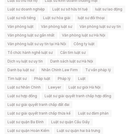
Luật sư thu hồi nợ
Luật sư kinh doanh thương mại
Luật sư doanh nghiệp
Luật sư sở hữu trí tuệ
luật sư lao động
Luật sư nổi tiếng
Luật sư hòa giải
luật sư đối thoại
Văn phòng luật
Văn phòng luật sư
Văn phòng luật sư uy tín
Văn phòng luật sư gần nhất
Văn phòng luật sư Hà Nội
Văn phòng luật sư uy tín tại Hà Nội
Công ty luật
Tổ chức hành nghề luật sư
Cần tìm luật sư
Dịch vụ luật sư uy tín
Danh sách luật sư Hà Nội
Danh bạ luật sư
Nhân Chính Law Firm
Tư vấn pháp lý
Tìm luật sư
Pháp luật
Pháp lý
Luật
Luật sư Nhân Chính
Lawyer
Luật sư giỏi Hà Nội
Luật sư hợp đồng
Luật sư giải quyết tranh chấp hợp đồng
Luật sư giải quyết tranh chấp đất đai
Luật sư giải quyết tranh chấp thừa kế
Luật sư đàm phán
Luật sư quận Ba Đình
Luật sư quận Cầu Giấy
Luật sư quận Hoàn Kiếm
Luật sư quận hai bà trưng