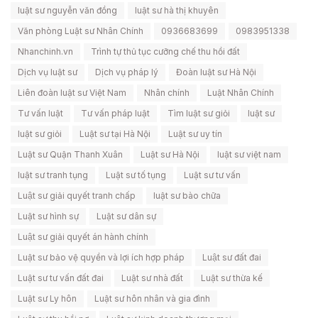
luật sư nguyễn văn đồng
luật sư hà thị khuyên
Văn phòng Luật sư Nhân Chính
0936683699
0983951338
Nhanchinh.vn
Trình tự thủ tục cưỡng chế thu hồi đất
Dịch vụ luật sư
Dịch vụ pháp lý
Đoàn luật sư Hà Nội
Liên đoàn luật sư Việt Nam
Nhân chính
Luật Nhân Chính
Tư vấn luật
Tư vấn pháp luật
Tìm luật sư giỏi
luật sư
luật sư giỏi
Luật sư tại Hà Nội
Luật sư uy tín
Luật sư Quận Thanh Xuân
Luật sư Hà Nội
luật sư việt nam
luật sư tranh tụng
Luật sư tố tụng
Luật sư tư vấn
Luật sư giải quyết tranh chấp
luật sư bào chữa
Luật sư hình sự
Luật sư dân sự
Luật sư giải quyết án hành chính
Luật sư bảo vệ quyền và lợi ích hợp pháp
Luật sư đất đai
Luật sư tư vấn đất đai
Luật sư nhà đất
Luật sư thừa kế
Luật sư Ly hôn
Luật sư hôn nhân và gia đình