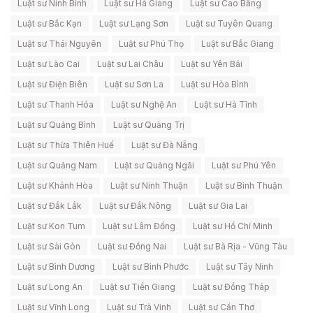
Luật sư Ninh Bình
Luật sư Hà Giang
Luật sư Cao Bằng
Luật sư Bắc Kạn
Luật sư Lạng Sơn
Luật sư Tuyên Quang
Luật sư Thái Nguyên
Luật sư Phú Thọ
Luật sư Bắc Giang
Luật sư Lào Cai
Luật sư Lai Châu
Luật sư Yên Bái
Luật sư Điện Biên
Luật sư Sơn La
Luật sư Hòa Bình
Luật sư Thanh Hóa
Luật sư Nghệ An
Luật sư Hà Tĩnh
Luật sư Quảng Bình
Luật sư Quảng Trị
Luật sư Thừa Thiên Huế
Luật sư Đà Nẵng
Luật sư Quảng Nam
Luật sư Quảng Ngãi
Luật sư Phú Yên
Luật sư Khánh Hòa
Luật sư Ninh Thuận
Luật sư Bình Thuận
Luật sư Đắk Lắk
Luật sư Đắk Nông
Luật sư Gia Lai
Luật sư Kon Tum
Luật sư Lâm Đồng
Luật sư Hồ Chí Minh
Luật sư Sài Gòn
Luật sư Đồng Nai
Luật sư Bà Rịa - Vũng Tàu
Luật sư Bình Dương
Luật sư Bình Phước
Luật sư Tây Ninh
Luật sư Long An
Luật sư Tiền Giang
Luật sư Đồng Tháp
Luật sư Vĩnh Long
Luật sư Trà Vinh
Luật sư Cần Thơ