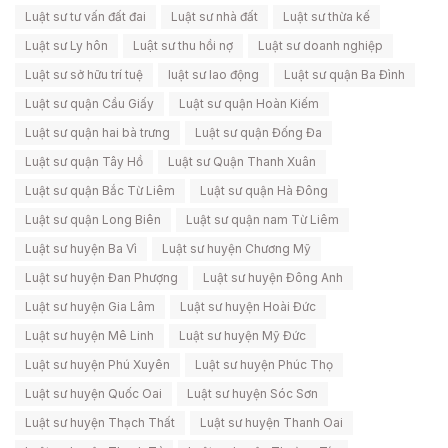
Luật sư tư vấn đất đai
Luật sư nhà đất
Luật sư thừa kế
Luật sư Ly hôn
Luật sư thu hồi nợ
Luật sư doanh nghiệp
Luật sư sở hữu trí tuệ
luật sư lao động
Luật sư quận Ba Đình
Luật sư quận Cầu Giấy
Luật sư quận Hoàn Kiếm
Luật sư quận hai bà trưng
Luật sư quận Đống Đa
Luật sư quận Tây Hồ
Luật sư Quận Thanh Xuân
Luật sư quận Bắc Từ Liêm
Luật sư quận Hà Đông
Luật sư quận Long Biên
Luật sư quận nam Từ Liêm
Luật sư huyện Ba Vì
Luật sư huyện Chương Mỹ
Luật sư huyện Đan Phượng
Luật sư huyện Đông Anh
Luật sư huyện Gia Lâm
Luật sư huyện Hoài Đức
Luật sư huyện Mê Linh
Luật sư huyện Mỹ Đức
Luật sư huyện Phú Xuyên
Luật sư huyện Phúc Thọ
Luật sư huyện Quốc Oai
Luật sư huyện Sóc Sơn
Luật sư huyện Thạch Thất
Luật sư huyện Thanh Oai