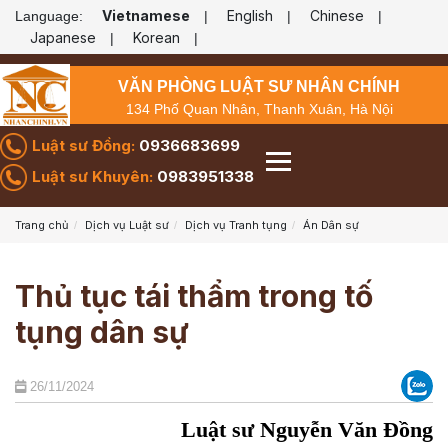
Vietnamese
English
Chinese
Language:
|
|
|
Japanese
Korean
|
|
VĂN PHÒNG LUẬT SƯ NHÂN CHÍNH
134 Phố Quan Nhân, Thanh Xuân, Hà Nội
Luật sư Đồng:
0936683699
Luật sư Khuyên:
0983951338
Trang chủ
Dịch vụ Luật sư
Dịch vụ Tranh tụng
Án Dân sự
Thủ tục tái thẩm trong tố
tụng dân sự
26/11/2024
Luật sư Nguyễn Văn Đồng