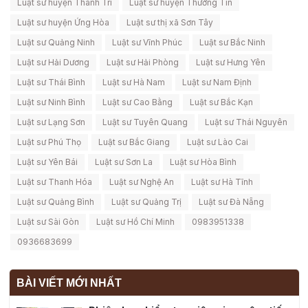
Luật sư huyện Thanh Trì
Luật sư huyện Thường Tín
Luật sư huyện Ứng Hòa
Luật sư thị xã Sơn Tây
Luật sư Quảng Ninh
Luật sư Vĩnh Phúc
Luật sư Bắc Ninh
Luật sư Hải Dương
Luật sư Hải Phòng
Luật sư Hưng Yên
Luật sư Thái Bình
Luật sư Hà Nam
Luật sư Nam Định
Luật sư Ninh Bình
Luật sư Cao Bằng
Luật sư Bắc Kạn
Luật sư Lạng Sơn
Luật sư Tuyên Quang
Luật sư Thái Nguyên
Luật sư Phú Thọ
Luật sư Bắc Giang
Luật sư Lào Cai
Luật sư Yên Bái
Luật sư Sơn La
Luật sư Hòa Bình
Luật sư Thanh Hóa
Luật sư Nghệ An
Luật sư Hà Tĩnh
Luật sư Quảng Bình
Luật sư Quảng Trị
Luật sư Đà Nẵng
Luật sư Sài Gòn
Luật sư Hồ Chí Minh
0983951338
0936683699
BÀI VIẾT MỚI NHẤT