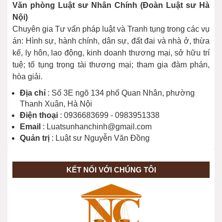
Văn phòng Luật sư Nhân Chính (Đoàn Luật sư Hà
vô hiệu?
Nội)
Chuyên gia Tư vấn pháp luật và Tranh tụng trong các vụ
Tranh chấp quyền sở hữu trí tuệ
án: Hình sự, hành chính, dân sự, đất đai và nhà ở, thừa
kế, ly hôn, lao động, kinh doanh thương mại, sở hữu trí
tuệ; tố tụng trọng tài thương mại; tham gia đàm phán,
hòa giải.
Tranh chấp trong lĩnh vực xây dựng
Địa chỉ
: Số 3E ngõ 134 phố Quan Nhân, phường
Thanh Xuân, Hà Nội
Điện thoại
: 0936683699 - 0983951338
Email
: Luatsunhanchinh@gmail.com
Những sự kiện nào được xem là sự
Quản trị
: Luật sư Nguyễn Văn Đồng
kiện bất khả kháng?
KẾT NỐI VỚI CHÚNG TÔI
Nếu rút đơn khởi kiện thì vụ án sẽ
được giải quyết ra sao?