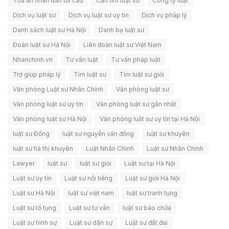
Toà án nhân dân tối cao
Cần tìm luật sư
Công ty luật
Dịch vụ luật sư
Dịch vụ luật sư uy tín
Dịch vụ pháp lý
Danh sách luật sư Hà Nội
Danh bạ luật sư
Đoàn luật sư Hà Nội
Liên đoàn luật sư Việt Nam
Nhanchinh.vn
Tư vấn luật
Tư vấn pháp luật
Trợ giúp pháp lý
Tìm luật sư
Tìm luật sư giỏi
Văn phòng Luật sư Nhân Chính
Văn phòng luật sư
Văn phòng luật sư uy tín
Văn phòng luật sư gần nhất
Văn phòng luật sư Hà Nội
Văn phòng luật sư uy tín tại Hà Nội
luật sư Đồng
luật sư nguyễn văn đồng
luật sư khuyên
luật sư hà thị khuyên
Luật Nhân Chính
Luật sư Nhân Chính
Lawyer
luật sư
luật sư giỏi
Luật sư tại Hà Nội
Luật sư uy tín
Luật sư nổi tiếng
Luật sư giỏi Hà Nội
Luật sư Hà Nội
luật sư việt nam
luật sư tranh tụng
Luật sư tố tụng
Luật sư tư vấn
luật sư bào chữa
Luật sư hình sự
Luật sư dân sự
Luật sư đất đai