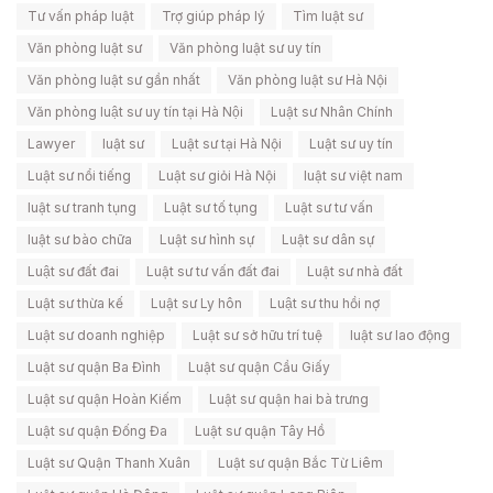
Tư vấn pháp luật
Trợ giúp pháp lý
Tìm luật sư
Văn phòng luật sư
Văn phòng luật sư uy tín
Văn phòng luật sư gần nhất
Văn phòng luật sư Hà Nội
Văn phòng luật sư uy tín tại Hà Nội
Luật sư Nhân Chính
Lawyer
luật sư
Luật sư tại Hà Nội
Luật sư uy tín
Luật sư nổi tiếng
Luật sư giỏi Hà Nội
luật sư việt nam
luật sư tranh tụng
Luật sư tố tụng
Luật sư tư vấn
luật sư bào chữa
Luật sư hình sự
Luật sư dân sự
Luật sư đất đai
Luật sư tư vấn đất đai
Luật sư nhà đất
Luật sư thừa kế
Luật sư Ly hôn
Luật sư thu hồi nợ
Luật sư doanh nghiệp
Luật sư sở hữu trí tuệ
luật sư lao động
Luật sư quận Ba Đình
Luật sư quận Cầu Giấy
Luật sư quận Hoàn Kiếm
Luật sư quận hai bà trưng
Luật sư quận Đống Đa
Luật sư quận Tây Hồ
Luật sư Quận Thanh Xuân
Luật sư quận Bắc Từ Liêm