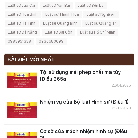
Luật sư Lào Cai
Luật sư Yên Bái
Luật sư Sơn La
Luật sư Hòa Bình
Luật sư Thanh Hóa
Luật sư Nghệ An
Luật sư Hà Tĩnh
Luật sư Quảng Bình
Luật sư Quảng Trị
Luật sư Đà Nẵng
Luật sư Sài Gòn
Luật sư Hồ Chí Minh
0983951338
0936683699
BÀI VIẾT MỚI NHẤT
Tội sử dụng trái phép chất ma túy
(Điều 265a)
21/04/2026
Nhiệm vụ của Bộ luật Hình sự (Điều 1)
25/11/2023
Cơ sở của trách nhiệm hình sự (Điều