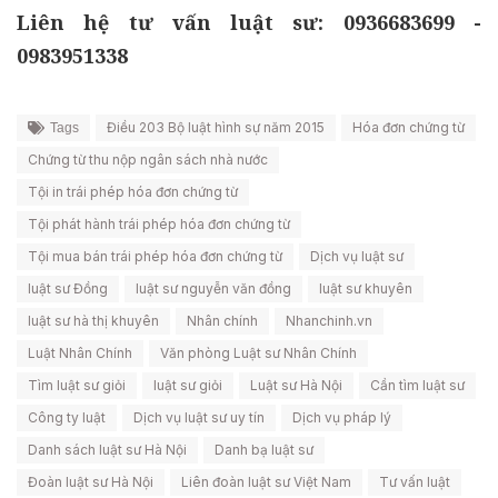
Liên hệ tư vấn luật sư: 0936683699 -
0983951338
Điều 203 Bộ luật hình sự năm 2015
Hóa đơn chứng từ
Tags
Chứng từ thu nộp ngân sách nhà nước
Tội in trái phép hóa đơn chứng từ
Tội phát hành trái phép hóa đơn chứng từ
Tội mua bán trái phép hóa đơn chứng từ
Dịch vụ luật sư
luật sư Đồng
luật sư nguyễn văn đồng
luật sư khuyên
luật sư hà thị khuyên
Nhân chính
Nhanchinh.vn
Luật Nhân Chính
Văn phòng Luật sư Nhân Chính
Tìm luật sư giỏi
luật sư giỏi
Luật sư Hà Nội
Cần tìm luật sư
Công ty luật
Dịch vụ luật sư uy tín
Dịch vụ pháp lý
Danh sách luật sư Hà Nội
Danh bạ luật sư
Đoàn luật sư Hà Nội
Liên đoàn luật sư Việt Nam
Tư vấn luật