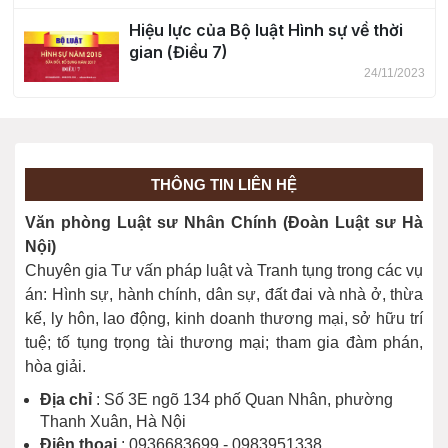
Hiệu lực của Bộ luật Hình sự về thời
gian (Điều 7)
24/11/2023
Khái niệm tội phạm (Điều 8)
24/11/2023
THÔNG TIN LIÊN HỆ
Phân loại tội phạm (Điều 9)
Văn phòng Luật sư Nhân Chính (Đoàn Luật sư Hà
24/11/2023
Nội)
Chuyên gia Tư vấn pháp luật và Tranh tụng trong các vụ
án: Hình sự, hành chính, dân sự, đất đai và nhà ở, thừa
kế, ly hôn, lao động, kinh doanh thương mại, sở hữu trí
tuệ; tố tụng trọng tài thương mại; tham gia đàm phán,
hòa giải.
Địa chỉ
: Số 3E ngõ 134 phố Quan Nhân, phường
Thanh Xuân, Hà Nội
Điện thoại
: 0936683699 - 0983951338