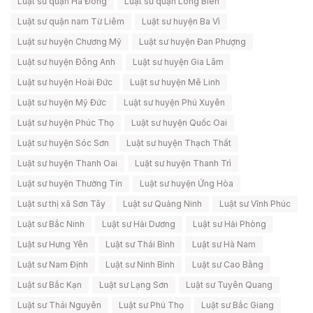
Luật sư quận Hà Đông
Luật sư quận Long Biên
Luật sư quận nam Từ Liêm
Luật sư huyện Ba Vì
Luật sư huyện Chương Mỹ
Luật sư huyện Đan Phượng
Luật sư huyện Đông Anh
Luật sư huyện Gia Lâm
Luật sư huyện Hoài Đức
Luật sư huyện Mê Linh
Luật sư huyện Mỹ Đức
Luật sư huyện Phú Xuyên
Luật sư huyện Phúc Thọ
Luật sư huyện Quốc Oai
Luật sư huyện Sóc Sơn
Luật sư huyện Thạch Thất
Luật sư huyện Thanh Oai
Luật sư huyện Thanh Trì
Luật sư huyện Thường Tín
Luật sư huyện Ứng Hòa
Luật sư thị xã Sơn Tây
Luật sư Quảng Ninh
Luật sư Vĩnh Phúc
Luật sư Bắc Ninh
Luật sư Hải Dương
Luật sư Hải Phòng
Luật sư Hưng Yên
Luật sư Thái Bình
Luật sư Hà Nam
Luật sư Nam Định
Luật sư Ninh Bình
Luật sư Cao Bằng
Luật sư Bắc Kạn
Luật sư Lạng Sơn
Luật sư Tuyên Quang
Luật sư Thái Nguyên
Luật sư Phú Thọ
Luật sư Bắc Giang