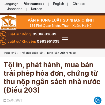
Vietnamese
English
Chinese
Language:
|
|
|
Japanese
Korean
|
|
VĂN PHÒNG LUẬT SƯ NHÂN CHÍNH
134 Phố Quan Nhân, Thanh Xuân, Hà Nội
Luật sư Đồng:
0936683699
Luật sư Khuyên:
0983951338
Trang chủ
Phổ biến pháp luật
Bình luận Luật Hình sự
Tội in, phát hành, mua bán
trái phép hóa đơn, chứng từ
thu nộp ngân sách nhà nước
(Điều 203)
27/04/2023