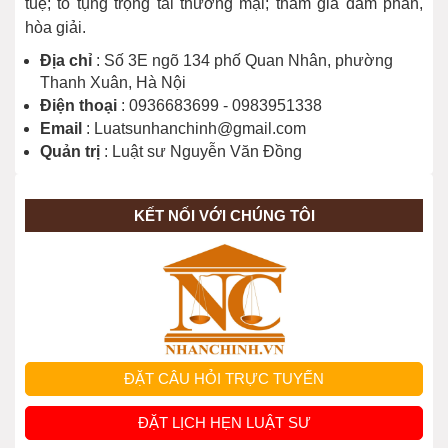
tuệ; tố tụng trọng tài thương mại; tham gia đàm phán,
hòa giải.
Địa chỉ
: Số 3E ngõ 134 phố Quan Nhân, phường
Thanh Xuân, Hà Nội
Điện thoại
: 0936683699 - 0983951338
Email
: Luatsunhanchinh@gmail.com
Quản trị
: Luật sư Nguyễn Văn Đồng
KẾT NỐI VỚI CHÚNG TÔI
ĐẶT CÂU HỎI TRỰC TUYẾN
ĐẶT LỊCH HẸN LUẬT SƯ