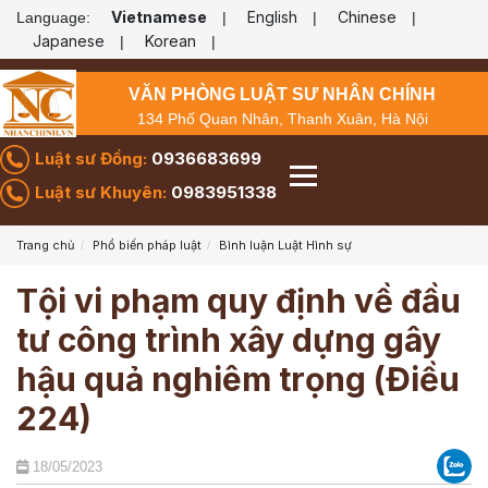
Vietnamese
English
Chinese
Language:
|
|
|
Japanese
Korean
|
|
VĂN PHÒNG LUẬT SƯ NHÂN CHÍNH
134 Phố Quan Nhân, Thanh Xuân, Hà Nội
Luật sư Đồng:
0936683699
Luật sư Khuyên:
0983951338
Trang chủ
Phổ biến pháp luật
Bình luận Luật Hình sự
Tội vi phạm quy định về đầu
tư công trình xây dựng gây
hậu quả nghiêm trọng (Điều
224)
18/05/2023