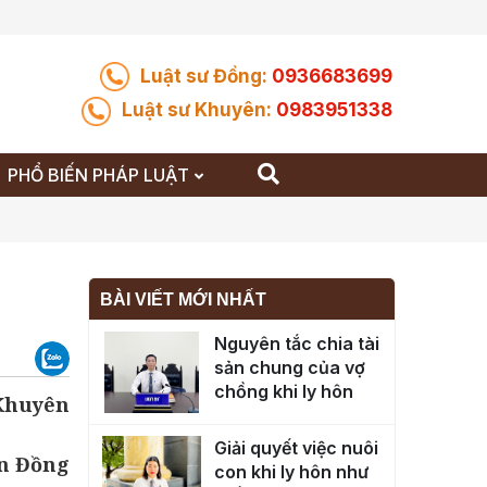
Luật sư Đồng:
0936683699
Luật sư Khuyên:
0983951338
PHỔ BIẾN PHÁP LUẬT
BÀI VIẾT MỚI NHẤT
Nguyên tắc chia tài
sản chung của vợ
chồng khi ly hôn
 Khuyên
Giải quyết việc nuôi
n Đồng
con khi ly hôn như