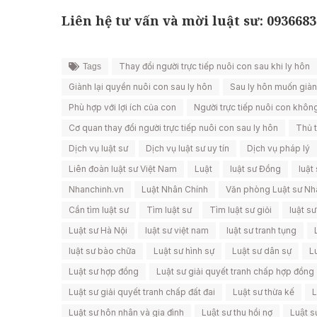
Liên hệ tư vấn và mời luật sư: 0936683
Thay đổi người trực tiếp nuôi con sau khi ly hôn
Tags
Giành lại quyền nuôi con sau ly hôn
Sau ly hôn muốn giàn
Phù hợp với lợi ích của con
Người trực tiếp nuôi con khôn
Cơ quan thay đổi người trực tiếp nuôi con sau ly hôn
Thủ t
Dịch vụ luật sư
Dịch vụ luật sư uy tín
Dịch vụ pháp lý
Liên đoàn luật sư Việt Nam
Luật
luật sư Đồng
luật
Nhanchinh.vn
Luật Nhân Chính
Văn phòng Luật sư Nh
Cần tìm luật sư
Tìm luật sư
Tìm luật sư giỏi
luật sư
Luật sư Hà Nội
luật sư việt nam
luật sư tranh tụng
luật sư bào chữa
Luật sư hình sự
Luật sư dân sự
Lu
Luật sư hợp đồng
Luật sư giải quyết tranh chấp hợp đồng
Luật sư giải quyết tranh chấp đất đai
Luật sư thừa kế
L
Luật sư hôn nhân và gia đình
Luật sư thu hồi nợ
Luật 