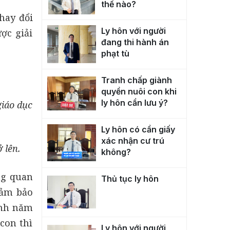
thế nào?
hay đổi
Ly hôn với người
ợc giải
đang thi hành án
phạt tù
Tranh chấp giành
quyền nuôi con khi
ly hôn cần lưu ý?
giáo dục
Ly hôn có cần giấy
xác nhận cư trú
 lên.
không?
ng quan
Thủ tục ly hôn
đảm bảo
ình năm
con thì
Ly hôn với người