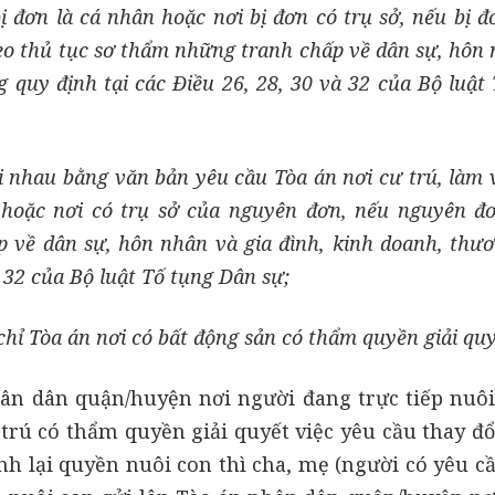
bị đơn là cá nhân hoặc nơi bị đơn có trụ sở, nếu bị đ
heo thủ tục sơ thẩm những tranh chấp về dân sự, hôn
g quy định tại các Điều 26, 28, 30 và 32 của Bộ luật
i nhau bằng văn bản yêu cầu Tòa án nơi cư trú, làm 
hoặc nơi có trụ sở của nguyên đơn, nếu nguyên đơ
p về dân sự, hôn nhân và gia đình, kinh doanh, thư
à 32 của Bộ luật Tố tụng Dân sự;
 chỉ Tòa án nơi có bất động sản có thẩm quyền giải quy
hân dân quận/huyện nơi người đang trực tiếp nuô
trú có thẩm quyền giải quyết việc yêu cầu thay đổ
nh lại quyền nuôi con thì cha, mẹ (người có yêu c