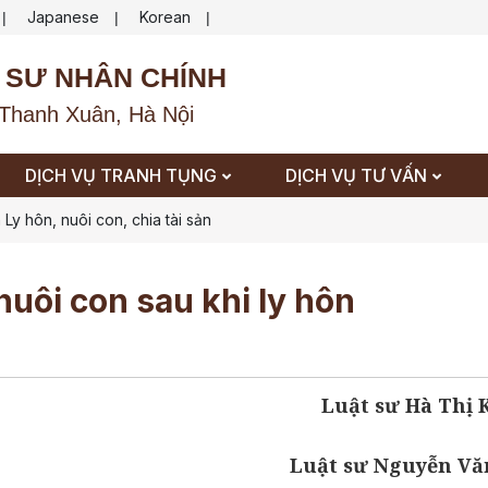
Japanese
Korean
|
|
|
 SƯ NHÂN CHÍNH
Thanh Xuân, Hà Nội
DỊCH VỤ TRANH TỤNG
DỊCH VỤ TƯ VẤN
 Ly hôn, nuôi con, chia tài sản
nuôi con sau khi ly hôn
Luật sư Hà Thị
Luật sư Nguyễn Vă