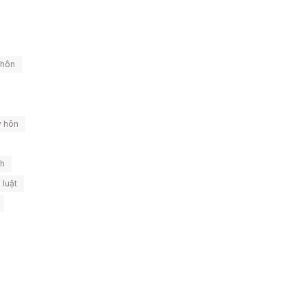
 hôn
y hôn
nh
 luật