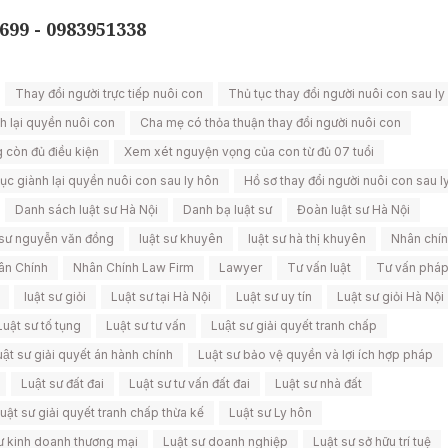
699 - 0983951338
Thay đổi người trực tiếp nuôi con
Thủ tục thay đổi người nuôi con sau ly
h lại quyền nuôi con
Cha mẹ có thỏa thuận thay đổi người nuôi con
g còn đủ điều kiện
Xem xét nguyện vọng của con từ đủ 07 tuổi
ục giành lại quyền nuôi con sau ly hôn
Hồ sơ thay đổi người nuôi con sau l
Danh sách luật sư Hà Nội
Danh bạ luật sư
Đoàn luật sư Hà Nội
 sư nguyễn văn đồng
luật sư khuyên
luật sư hà thị khuyên
Nhân chí
ân Chính
Nhân Chính Law Firm
Lawyer
Tư vấn luật
Tư vấn pháp
luật sư giỏi
Luật sư tại Hà Nội
Luật sư uy tín
Luật sư giỏi Hà Nội
Luật sư tố tụng
Luật sư tư vấn
Luật sư giải quyết tranh chấp
ật sư giải quyết án hành chính
Luật sư bảo vệ quyền và lợi ích hợp pháp
Luật sư đất đai
Luật sư tư vấn đất đai
Luật sư nhà đất
uật sư giải quyết tranh chấp thừa kế
Luật sư Ly hôn
sư kinh doanh thương mại
Luật sư doanh nghiệp
Luật sư sở hữu trí tuệ