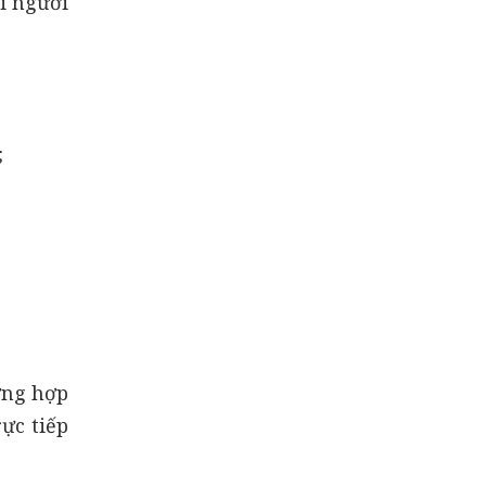
i người
;
ờng hợp
ực tiếp