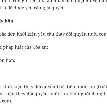
ếp nuôi con gửi lên Tòa án nhân dân quận/huyện nơ
trú để được yêu cầu giải quyết.
ly hôn:
oặc đơn khởi kiện yêu cầu thay đổi quyền nuôi con
c pháp luật của Tòa án;
òn hạn;
c khởi kiện thay đổi quyền trực tiếp nuôi con (trư
i kiện thay đổi quyền nuôi con khi người đang tr
 con).