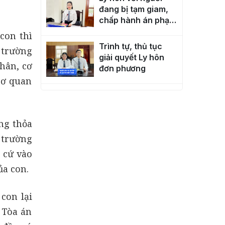
đang bị tạm giam,
chấp hành án phạt
tù
con thì
Trình tự, thủ tục
 trường
giải quyết Ly hôn
nhân, cơ
đơn phương
cơ quan
Thủ tục Ly hôn khi
vợ, chồng hoặc tài
sản ở nước ngoài
ng thỏa
; trường
Tài sản được "tặng
 cứ vào
cho” thì khi Ly hôn
sẽ giải quyết ra
ủa con.
sao?
Vợ, chồng bỏ đi
 con lại
khỏi nơi cư trú mất
 Tòa án
liên lạc nhiều năm,
có ly hôn được