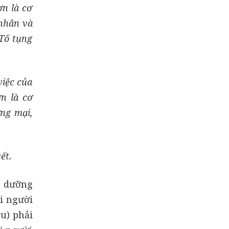
ơn là cơ
 nhân và
 Tố tụng
việc của
n là cơ
ơng mại,
ết.
i dưỡng
i người
ầu) phải