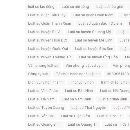
luật sư lao động
Luật sư nổi tiếng
Luật sư hòa giải
Luật sư quận Cầu Giấy
Luật sư quận Hoàn Kiếm
Luật 
Luật sư Quận Thanh Xuân
Luật sư quận Bắc Từ Liêm
Luật sư huyện Ba Vì
Luật sư huyện Chương Mỹ
Luật s
Luật sư huyện Hoài Đức
Luật sư huyện Mê Linh
Luật 
Luật sư huyện Quốc Oai
Luật sư huyện Sóc Sơn
Luật 
Luật sư huyện Thường Tín
Luật sư huyện Ứng Hòa
Lu
Văn phòng luật sư
Văn phòng luật sư uy tín
Văn phòng l
Công ty luật
Tổ chức hành nghề luật sư
0983951338
Dịch vụ ly hôn nhanh
Thủ tục ly hôn
tranh chấp ly hôn
Luật sư Vĩnh Phúc
Luật sư Bắc Ninh
Luật sư Hải Dươn
Luật sư Hà Nam
Luật sư Nam Định
Luật sư Ninh Bình
Luật sư Tuyên Quang
Luật sư Thái Nguyên
Luật sư P
Luật sư Yên Bái
Luật sư Điện Biên
Luật sư Sơn La
Luật sư Quảng Bình
Luật sư Quảng Trị
Luật sư Thừa 