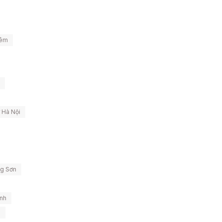
iêm
 Hà Nội
ng Sơn
ĩnh
i