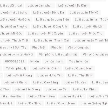
luật sư đối thoại
Luật sư đàm phán
Luật sư quận Ba Đình
sư quận hai bà trưng
Luật sư quận Đống Đa
Luật sư quận Tây Hồ
Luật sư quận Hà Đông
Luật sư quận Long Biên
Luật sư quận nam Từ L
ư huyện Đan Phượng
Luật sư huyện Đông Anh
Luật sư huyện Gia Lâm
sư huyện Mỹ Đức
Luật sư huyện Phú Xuyên
Luật sư huyện Phúc Thọ
sư huyện Thạch Thất
Luật sư huyện Thanh Oai
Luật sư huyện Thanh Trì
ật sư thị xã Sơn Tây
Pháp luật
Pháp lý
Văn phòng luật
uật sư uy tín tại Hà Nội
Văn phòng luật sư gần nhất
Văn phòng luật sư
0936683699
ly hôn
Ly hôn nhanh
Tư vấn ly hôn
Tư vấn pháp lý
Luật sư Nhân Chính
Luật sư Quảng Ninh
g
Luật sư Hải Phòng
Luật sư Hưng Yên
Luật sư Thái Bình
Luật sư Hà Giang
Luật sư Cao Bằng
Luật sư Bắc Kạn
Luật sư Lạ
hú Thọ
Luật sư Bắc Giang
Luật sư Lào Cai
Luật sư Lai Châu
Luật sư Hòa Bình
Luật sư Thanh Hóa
Luật sư Nghệ An
Luật sư Hà T
Thiên Huế
Luật sư Đà Nẵng
Luật sư Quảng Nam
Luật sư Quảng Ngã