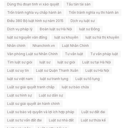
Dùng thủ đoạn tinh vi xảo quyệt
Tẩu tán tài sản
Trốn tránh nghĩa vụ chấp hành án
Trốn tránh nghĩa vụ thi hành án
Điều 380 Bộ luật hình sự năm 2015
Dịch vụ luật sư
Dịch vụ pháp lý
Đoàn luật sư Hà Nội
luật sư Đồng
luật sư nguyễn văn đồng
luật sư khuyên
luật sư hà thị khuyên
Nhân chính
Nhanchinh.vn
Luật Nhân Chính
Văn phòng Luật sư Nhân Chính
Tư vấn luật
Tư vấn pháp luật
Tìm luật sư giỏi
luật sư
luật sư giỏi
Luật sư tại Hà Nội
Luật sư uy tín
Luật sư Quận Thanh Xuân
Luật sư Hà Nội
luật sư việt nam
luật sư tranh tụng
Luật sư tố tụng
Luật sư giải quyết tranh chấp
luật sư bào chữa
Luật sư hình sự
Luật sư dân sự
Luật sư giải quyết án hành chính
Luật sư bảo vệ quyền và lợi ích hợp pháp
Luật sư đất đai
Luật sư tư vấn đất đai
Luật sư nhà đất
Luật sư thừa kế