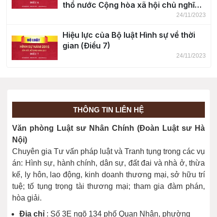
thổ nước Cộng hòa xã hội chủ nghĩa
Việt Nam (Điều 6)
24/11/2023
Hiệu lực của Bộ luật Hình sự về thời
gian (Điều 7)
24/11/2023
Khái niệm tội phạm (Điều 8)
24/11/2023
THÔNG TIN LIÊN HỆ
Phân loại tội phạm (Điều 9)
Văn phòng Luật sư Nhân Chính (Đoàn Luật sư Hà
24/11/2023
Nội)
Chuyên gia Tư vấn pháp luật và Tranh tụng trong các vụ
án: Hình sự, hành chính, dân sự, đất đai và nhà ở, thừa
kế, ly hôn, lao động, kinh doanh thương mại, sở hữu trí
tuệ; tố tụng trọng tài thương mại; tham gia đàm phán,
hòa giải.
Địa chỉ
: Số 3E ngõ 134 phố Quan Nhân, phường