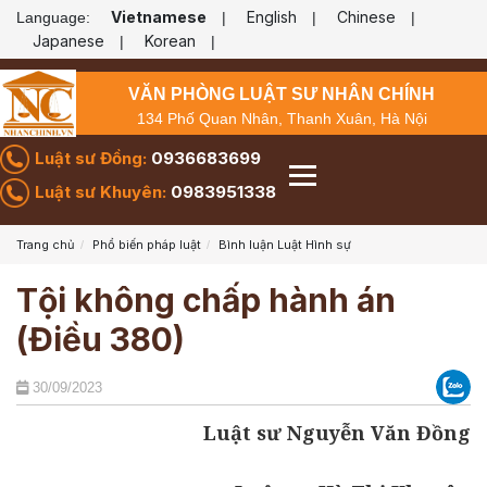
Vietnamese
English
Chinese
Language:
|
|
|
Japanese
Korean
|
|
VĂN PHÒNG LUẬT SƯ NHÂN CHÍNH
134 Phố Quan Nhân, Thanh Xuân, Hà Nội
Luật sư Đồng:
0936683699
Luật sư Khuyên:
0983951338
Trang chủ
Phổ biến pháp luật
Bình luận Luật Hình sự
Tội không chấp hành án
(Điều 380)
30/09/2023
Luật sư Nguyễn Văn Đồng