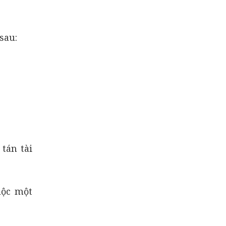
sau:
tán tài
uộc một