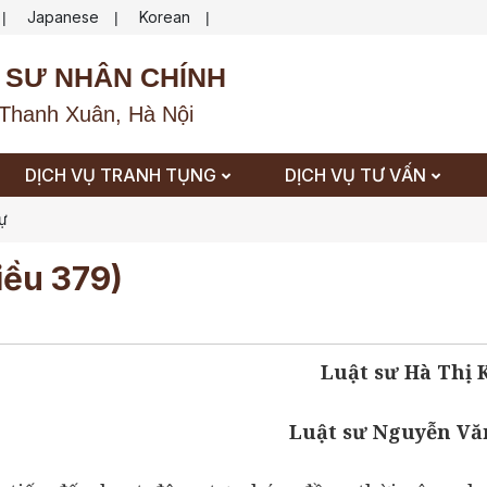
Japanese
Korean
|
|
|
 SƯ NHÂN CHÍNH
Thanh Xuân, Hà Nội
DỊCH VỤ TRANH TỤNG
DỊCH VỤ TƯ VẤN
sự
iều 379)
Luật sư Hà Thị
Luật sư Nguyễn Vă