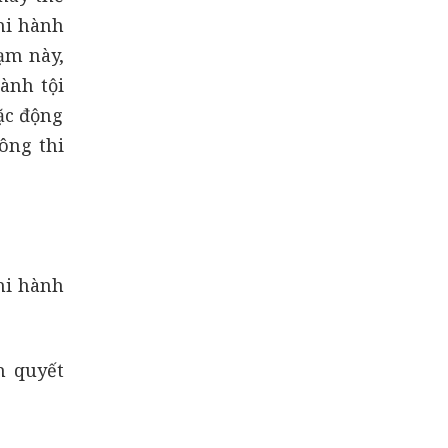
hi hành
ạm này,
ành tội
ặc động
ông thi
hi hành
h quyết