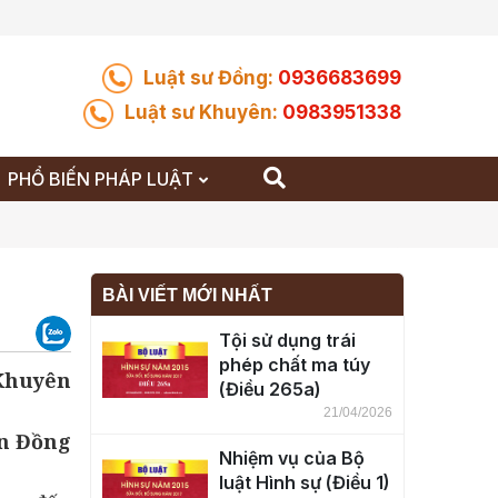
Luật sư Đồng:
0936683699
Luật sư Khuyên:
0983951338
PHỔ BIẾN PHÁP LUẬT
BÀI VIẾT MỚI NHẤT
Tội sử dụng trái
phép chất ma túy
 Khuyên
(Điều 265a)
21/04/2026
n Đồng
Nhiệm vụ của Bộ
luật Hình sự (Điều 1)