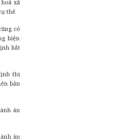
 hoà xã
ụ thể.
cũng có
ng biện
định bắt
ịnh thi
nên bản
hành án
hành án