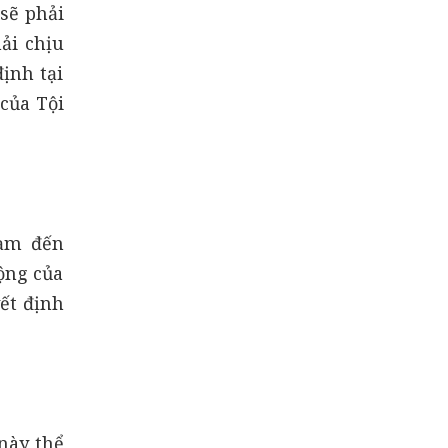
 sẽ phải
hải chịu
ịnh tại
của Tội
hạm đến
ộng của
ết định
này thể