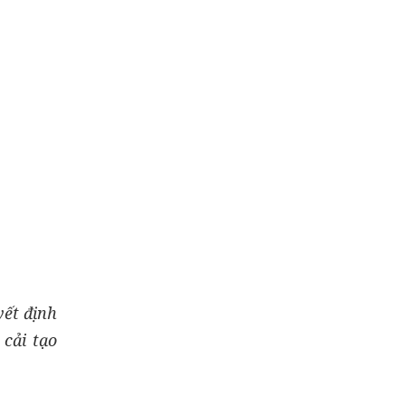
́t định
 cải tạo