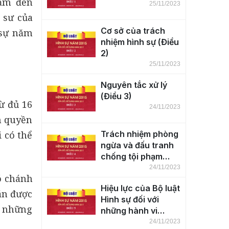
hạm đến
25/11/2023
 sư của
Cơ sở của trách
 sự năm
nhiệm hình sự (Điều
2)
25/11/2023
Nguyên tắc xử lý
(Điều 3)
ừ đủ 16
24/11/2023
ẩm quyền
 có thể
Trách nhiệm phòng
ngừa và đấu tranh
chống tội phạm
(Điều 4)
24/11/2023
ó chánh
Hiệu lực của Bộ luật
án được
Hình sự đối với
; những
những hành vi
phạm tội trên lãnh
24/11/2023