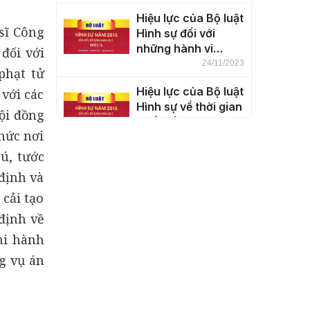
thổ nước Cộng hòa
Hiệu lực của Bộ luật
xã hội chủ nghĩa
 sĩ Công
Hình sự đối với
Việt Nam (Điều 5)
những hành vi
đối với
phạm tội ở ngoài
24/11/2023
phạt tử
lãnh thổ nước Cộng
Hiệu lực của Bộ luật
 với các
hòa xã hội chủ
Hình sự về thời gian
nghĩa Việt Nam
ội đồng
(Điều 7)
(Điều 6)
chức nơi
24/11/2023
ú, tước
Khái niệm tội phạm
định và
(Điều 8)
 cải tạo
24/11/2023
định về
Phân loại tội phạm
hi hành
(Điều 9)
g vụ án
24/11/2023