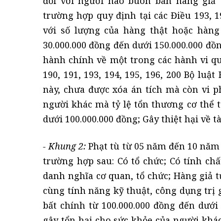
đối với người nào buôn bán hàng giả
trường hợp quy định tại các Điều 193, 
với số lượng của hàng thật hoặc hàng
30.000.000 đồng đến dưới 150.000.000 đồ
hành chính về một trong các hành vi quy
190, 191, 193, 194, 195, 196, 200 Bộ luậ
này, chưa được xóa án tích mà còn vi p
người khác mà tỷ lệ tổn thương cơ thể 
dưới 100.000.000 đồng; Gây thiệt hại về t
- Khung 2:
Phạt tù từ 05 năm đến 10 năm
trường hợp sau: Có tổ chức; Có tính ch
danh nghĩa cơ quan, tổ chức; Hàng giả 
cùng tính năng kỹ thuật, công dụng trị g
bất chính từ 100.000.000 đồng đến dưới
gây tổn hại cho sức khỏe của người khác