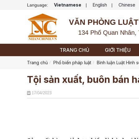
Vietnamese
English
Chinese
Language:
|
|
VĂN PHÒNG LUẬT
134 Phố Quan Nhân, 
TRANG CHỦ
GIỚI THIỆU
Trang chủ
Phổ biến pháp luật
Bình luận Luật Hình 
Tội sản xuất, buôn bán h
17/04/2023