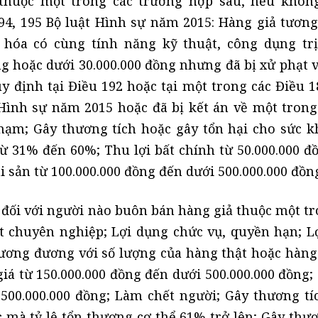
 thuộc một trong các trường hợp sau, nếu khôn
194, 195 Bộ luật Hình sự năm 2015: Hàng giả tươn
 hóa có cùng tính năng kỹ thuật, công dụng trị
ng hoặc dưới 30.000.000 đồng nhưng đã bị xử phạt 
 định tại Điều 192 hoặc tại một trong các Điều 18
t Hình sự năm 2015 hoặc đã bị kết án về một trong
hạm; Gây thương tích hoặc gây tổn hại cho sức k
từ 31% đến 60%; Thu lợi bất chính từ 50.000.000 đ
ài sản từ 100.000.000 đồng đến dưới 500.000.000 đồn
 đối với người nào buôn bán hàng giả thuộc một tr
ất chuyên nghiệp; Lợi dụng chức vụ, quyền hạn; L
tương đương với số lượng của hàng thật hoặc hàng
iá từ 150.000.000 đồng đến dưới 500.000.000 đồng;
 500.000.000 đồng; Làm chết người; Gây thương tí
 mà tỷ lệ tổn thương cơ thể 61% trở lên; Gây thươ