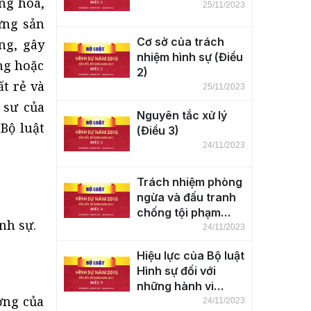
ng hoá,
25/11/2023
ững sản
Cơ sở của trách
ng, gây
nhiệm hình sự (Điều
ng hoặc
2)
ất rẻ và
25/11/2023
 sư của
Nguyên tắc xử lý
Bộ luật
(Điều 3)
24/11/2023
Trách nhiệm phòng
ngừa và đấu tranh
chống tội phạm
nh sự.
(Điều 4)
24/11/2023
Hiệu lực của Bộ luật
Hình sự đối với
những hành vi
ờng của
phạm tội trên lãnh
24/11/2023