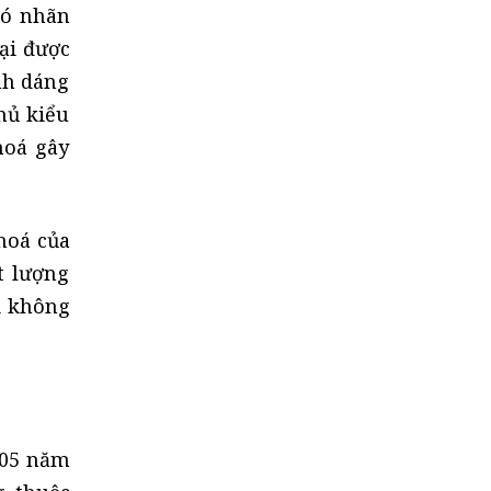
có nhãn
ại được
nh dáng
hủ kiểu
hoá gây
hoá của
t lượng
i không
n 05 năm