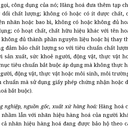
gọi, công dụng của nó; Hàng hoá đưa thêm tạp ch
dổi chất lượng; không có hoặc có ít dược chất, 
rên nhãn hoặc bao bì, không có hoặc không đủ hoạ
ng; có hoạt chất, chất hữu hiệu khác với tên hoạ
á không đủ thành phần nguyên liệu hoặc bị thay t
g đảm bảo chất lượng so với tiêu chuẩn chất lượ
i sản xuất, sức khoẻ người, động vật, thực vật h
mục tiêu chuẩn bắt buộc áp dụng mà không thực h
người, động vật, thực vật hoặc môi sinh, môi trườn
u chuẩn mà sử dụng giấy phép chứng nhận hoặc 
oá bắt buộc).
ng nghiệp, nguồn gốc, xuất xứ hàng hoá:
Hàng hoá 
y nhầm lẫn với nhãn hiệu hàng hoá của người kh
 cả nhãn hiệu hàng hoá đang được bảo hộ theo c