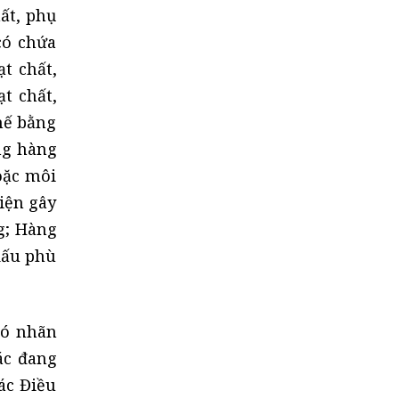
ất, phụ
có chứa
t chất,
t chất,
hế bằng
ng hàng
oặc môi
iện gây
g; Hàng
dấu phù
có nhãn
ác đang
ác Điều