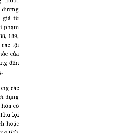
g thuộc
g đương
 giá từ
vi phạm
8, 189,
 các tội
hỏe của
ồng đến
g.
ong các
ợi dụng
 hóa có
 Thu lợi
ch hoặc
ng tích