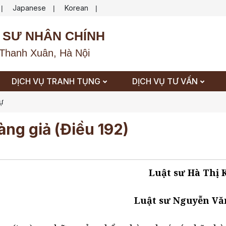
Japanese
Korean
|
|
|
 SƯ NHÂN CHÍNH
Thanh Xuân, Hà Nội
DỊCH VỤ TRANH TỤNG
DỊCH VỤ TƯ VẤN
sự
àng giả (Điều 192)
Luật sư Hà Thị
Luật sư Nguyễn Vă