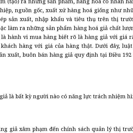
àm (tạo) ra những sản phẩm, hàng hoá có nhãn hà
hiệp, nguồn gốc, xuất xứ hàng hoá giống như nh
 sản xuất, nhập khẩu và tiêu thụ trên thị trườ
oặc làm ra những sản phẩm hàng hoá giả chất lượ
là hành vi mua hàng biết rõ là hàng giả với giá r
khách hàng với giá của hàng thật. Dưới đây, luật
ản xuất, buôn bán hàng giả quy định tại Điều 192 
giả là bất kỳ người nào có năng lực trách nhiệm hì
àng giả xâm phạm đến chính sách quản lý thị trư