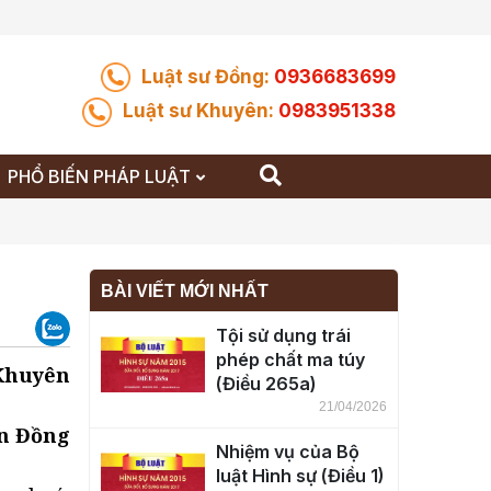
Luật sư Đồng:
0936683699
Luật sư Khuyên:
0983951338
PHỔ BIẾN PHÁP LUẬT
BÀI VIẾT MỚI NHẤT
Tội sử dụng trái
phép chất ma túy
 Khuyên
(Điều 265a)
21/04/2026
n Đồng
Nhiệm vụ của Bộ
luật Hình sự (Điều 1)