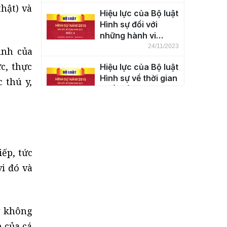
thổ nước Cộng hòa
hật) và
Hiệu lực của Bộ luật
xã hội chủ nghĩa
Hình sự đối với
Việt Nam (Điều 5)
những hành vi
phạm tội ở ngoài
24/11/2023
ịnh của
lãnh thổ nước Cộng
c, thực
Hiệu lực của Bộ luật
hòa xã hội chủ
Hình sự về thời gian
nghĩa Việt Nam
 thú y,
(Điều 7)
(Điều 6)
24/11/2023
Khái niệm tội phạm
(Điều 8)
24/11/2023
iếp, tức
i đó và
Phân loại tội phạm
(Điều 9)
24/11/2023
y không
 của cá