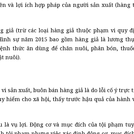
 và lợi ích hợp pháp của người sản xuất (hàng t
g giả (trừ các loại hàng giả thuộc phạm vi quy đ
 Hình sự năm 2015 bao gồm hàng giả là lương thự
ệnh thức ăn dùng để chăn nuôi, phân bón, thuốc
ật nuôi).
 sản xuất, buôn bán hàng giả là do lỗi cố ý trực t
uy hiểm cho xã hội, thấy trước hậu quả của hành v
 là vụ lợi. Động cơ và mục đích của tội phạm tu
nh tội phạm nhưng việc xác định động cơ, mục đích