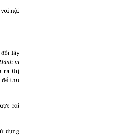
 với nội
 đổi lấy
Hành vi
 ra thị
) để thu
ược coi
sử dụng