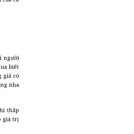
i người
ua biết
 giả có
ong nha
hí thấp
 giá trị