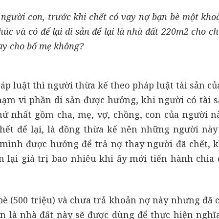
 người con, trước khi chết có vay nợ bạn bè một kho
húc và có để lại di sản để lại là nhà đất 220m2 cho ch
thay cho bố mẹ không?
p luật thì người thừa kế theo pháp luật tài sản củ
hạm vi phần di sản được hưởng, khi người có tài s
ứ nhất gồm cha, mẹ, vợ, chồng, con của người nà
chết để lại, là đồng thừa kế nên những người này
mình được hưởng để trả nợ thay người đã chết, k
n lại giá trị bao nhiêu khi ấy mới tiến hành chia 
è (500 triệu) và chưa trả khoản nợ này nhưng đã c
sản là nhà đất này sẽ được dùng để thực hiện nghĩa