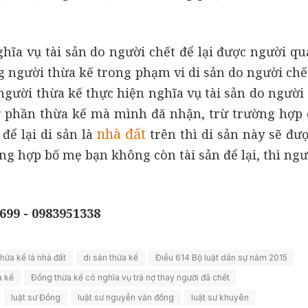
hĩa vụ tài sản do người chết để lại được người quả
 người thừa kế trong phạm vi di sản do người chết 
người thừa kế thực hiện nghĩa vụ tài sản do người 
 phần thừa kế mà mình đã nhận, trừ trường hợp 
nhà đất
để lại di sản là
trên thì di sản này sẽ đư
ng hợp bố mẹ bạn không còn tài sản để lại, thì ng
699 - 0983951338
thừa kế là nhà đất
di sản thừa kế
Điều 614 Bộ luật dân sự năm 2015
a kế
Đồng thừa kế có nghĩa vụ trả nợ thay người đã chết
luật sư Đồng
luật sư nguyễn văn đồng
luật sư khuyên