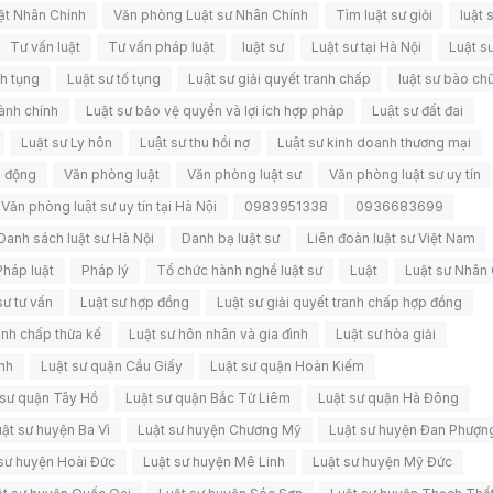
ật Nhân Chính
Văn phòng Luật sư Nhân Chính
Tìm luật sư giỏi
luật 
Tư vấn luật
Tư vấn pháp luật
luật sư
Luật sư tại Hà Nội
Luật sư
nh tụng
Luật sư tố tụng
Luật sư giải quyết tranh chấp
luật sư bào ch
ành chính
Luật sư bảo vệ quyền và lợi ích hợp pháp
Luật sư đất đai
Luật sư Ly hôn
Luật sư thu hồi nợ
Luật sư kinh doanh thương mại
o động
Văn phòng luật
Văn phòng luật sư
Văn phòng luật sư uy tín
Văn phòng luật sư uy tín tại Hà Nội
0983951338
0936683699
Danh sách luật sư Hà Nội
Danh bạ luật sư
Liên đoàn luật sư Việt Nam
Pháp luật
Pháp lý
Tổ chức hành nghề luật sư
Luật
Luật sư Nhân
sư tư vấn
Luật sư hợp đồng
Luật sư giải quyết tranh chấp hợp đồng
ranh chấp thừa kế
Luật sư hôn nhân và gia đình
Luật sư hòa giải
nh
Luật sư quận Cầu Giấy
Luật sư quận Hoàn Kiếm
 sư quận Tây Hồ
Luật sư quận Bắc Từ Liêm
Luật sư quận Hà Đông
ật sư huyện Ba Vì
Luật sư huyện Chương Mỹ
Luật sư huyện Đan Phượn
sư huyện Hoài Đức
Luật sư huyện Mê Linh
Luật sư huyện Mỹ Đức