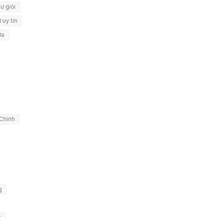
sư giỏi
 uy tín
ữa
 Chính
g