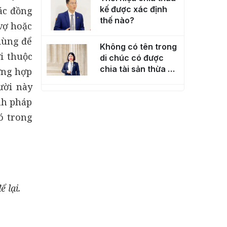
kế được xác định
các đồng
thế nào?
 vợ hoặc
 dùng để
Không có tên trong
i thuộc
di chúc có được
chia tài sản thừa kế
ờng hợp
không?
ười này
Sổ đỏ đứng tên hộ
nh pháp
gia đình thì chia
ó trong
thừa kế ra sao?
Khi đã có văn bản
từ chối nhận di sản
thừa kế, có thay đổi
được không?
 lại.
Trình tự, thủ tục
khởi kiện tranh
chấp thừa kế