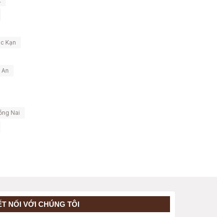
t
ắc Kạn
 An
ồng Nai
ẾT NỐI VỚI CHÚNG TÔI