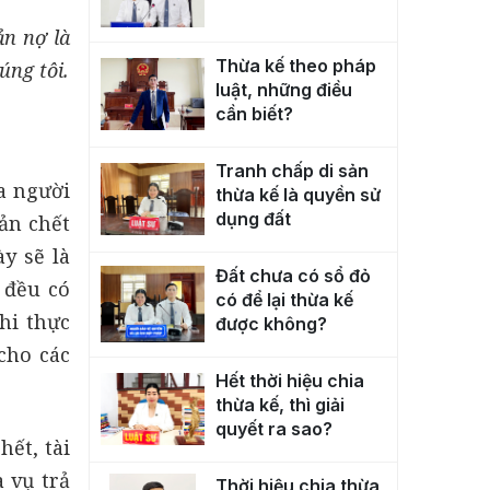
ản nợ là
Thừa kế theo pháp
úng tôi.
luật, những điều
cần biết?
Tranh chấp di sản
a người
thừa kế là quyền sử
dụng đất
ản chết
y sẽ là
Đất chưa có sổ đỏ
 đều có
có để lại thừa kế
hi thực
được không?
cho các
Hết thời hiệu chia
thừa kế, thì giải
quyết ra sao?
hết, tài
 vụ trả
Thời hiệu chia thừa