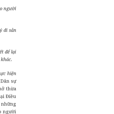
Chia thừa kế theo
do người
di chúc và chia
thừa kế theo pháp
luật thế nào?
ý di sản
Chia di sản thừa kế
cho con dưới 18
tuổi
t để lại
Trình tự thủ tục
 khác.
khai nhận di sản
thừa kế
hực hiện
t Dân sự
7 trường hợp không
được hưởng di sản
 mở thừa
thừa kế do người
tại Điều
chết để lại
, những
Quyền sử dụng đất
do người chết để lại
o người