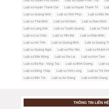
Luật sư huyện Phú Xuyên
Luật sư huyện Phúc Thọ
Lu
Luật sư huyện Thanh Oai
Luật sư huyện Thanh Trì
Luậ
Luật sư Quảng Ninh
Luật sư Vĩnh Phúc
Luật sư Bắc Ni
Luật sư Thái Bình
Luật sư Hà Nam
Luật sư Nam Định
Luật sư Lạng Sơn
Luật sư Tuyên Quang
Luật sư Thái
Luật sư Lai Châu
Luật sư Yên Bái
Luật sư Điện Biên
Luật sư Hà Tĩnh
Luật sư Quảng Bình
Luật sư Quảng Tr
Luật sư Quảng Ngãi
Luật sư Phú Yên
Luật sư Khánh 
Luật sư Đắk Nông
Luật sư Gia Lai
Luật sư Kon Tum
Luật sư Bà Rịa - Vũng Tàu
Luật sư Bình Dương
Luật s
Luật sư Đồng Tháp
Luật sư Vĩnh Long
Luật sư Trà Vin
Luật sư Bến Tre
Luật sư An Giang
Luật sư Kiên Giang
THÔNG TIN LIÊN HỆ