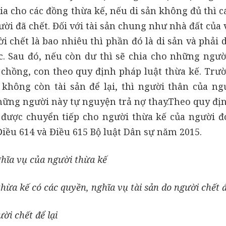
hia cho các đồng thừa kế, nếu di sản không đủ thì 
ời đã chết. Đối với tài sản chung như nhà đất của
i chết là bao nhiêu thì phần đó là di sản và phải
c. Sau đó, nếu còn dư thì sẽ chia cho những ngườ
 chồng, con theo quy định pháp luật thừa kế. Trư
không còn tài sản để lại, thì người thân của ng
những người này tự nguyện trả nợ thay.Theo quy đị
ẽ được chuyển tiếp cho người thừa kế của người đ
 Điều 614 và Điều 615 Bộ luật Dân sự năm 2015.
ghĩa vụ của người thừa kế
ừa kế có các quyền, nghĩa vụ tài sản do người chết để
ời chết để lại