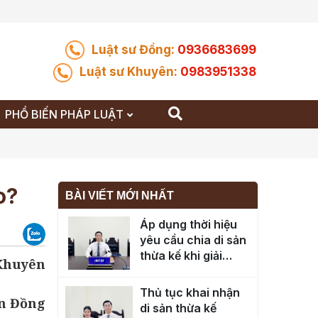
Luật sư Đồng:
0936683699
Luật sư Khuyên:
0983951338
PHỔ BIẾN PHÁP LUẬT
o?
BÀI VIẾT MỚI NHẤT
Áp dụng thời hiệu
yêu cầu chia di sản
thừa kế khi giải
 Khuyên
quyết tranh chấp
tại toà án
Thủ tục khai nhận
n Đồng
di sản thừa kế