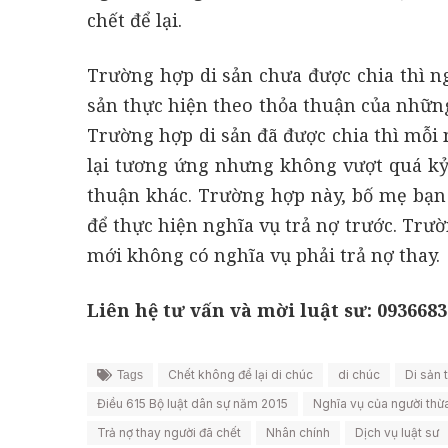
chết để lại.
Trường hợp di sản chưa được chia thì ng
sản thực hiện theo thỏa thuận của những
Trường hợp di sản đã được chia thì mỗi 
lại tương ứng nhưng không vượt quá kỷ
thuận khác. Trường hợp này, bố mẹ bạn 
để thực hiện nghĩa vụ trả nợ trước. Trườ
mới không có nghĩa vụ phải trả nợ thay.
Liên hệ tư vấn và mời luật sư: 0936683
Chết không để lại di chúc
di chúc
Di sản 
Tags
Điều 615 Bộ luật dân sự năm 2015
Nghĩa vụ của người thừ
Trả nợ thay người đã chết
Nhân chính
Dịch vụ luật sư