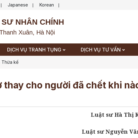
Japanese
Korean
|
|
|
 SƯ NHÂN CHÍNH
Thanh Xuân, Hà Nội
DỊCH VỤ TRANH TỤNG
DỊCH VỤ TƯ VẤN
 Thừa kế
ợ thay cho người đã chết khi nà
Luật sư Hà Thị
Luật sư Nguyễn Vă