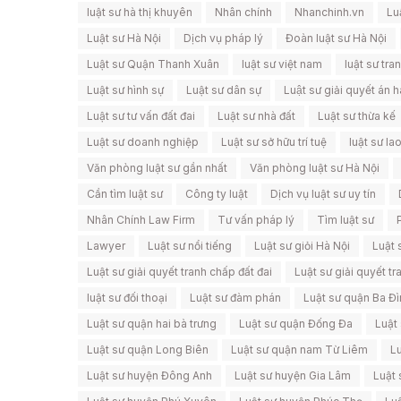
luật sư hà thị khuyên
Nhân chính
Nhanchinh.vn
Lu
Luật sư Hà Nội
Dịch vụ pháp lý
Đoàn luật sư Hà Nội
Luật sư Quận Thanh Xuân
luật sư việt nam
luật sư tra
Luật sư hình sự
Luật sư dân sự
Luật sư giải quyết án h
Luật sư tư vấn đất đai
Luật sư nhà đất
Luật sư thừa kế
Luật sư doanh nghiệp
Luật sư sở hữu trí tuệ
luật sư la
Văn phòng luật sư gần nhất
Văn phòng luật sư Hà Nội
Cần tìm luật sư
Công ty luật
Dịch vụ luật sư uy tín
Nhân Chính Law Firm
Tư vấn pháp lý
Tìm luật sư
Lawyer
Luật sư nổi tiếng
Luật sư giỏi Hà Nội
Luật 
Luật sư giải quyết tranh chấp đất đai
Luật sư giải quyết t
luật sư đối thoại
Luật sư đàm phán
Luật sư quận Ba Đì
Luật sư quận hai bà trưng
Luật sư quận Đống Đa
Luật
Luật sư quận Long Biên
Luật sư quận nam Từ Liêm
Lu
Luật sư huyện Đông Anh
Luật sư huyện Gia Lâm
Luật 