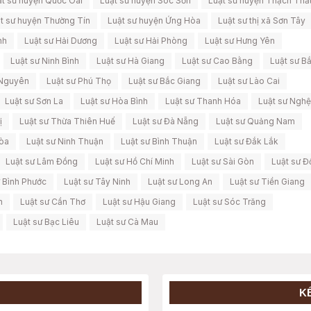
ật sư huyện Quốc Oai
Luật sư huyện Sóc Sơn
Luật sư huyện Thạch Thấ
t sư huyện Thường Tín
Luật sư huyện Ứng Hòa
Luật sư thị xã Sơn Tây
nh
Luật sư Hải Dương
Luật sư Hải Phòng
Luật sư Hưng Yên
Luật sư Ninh Bình
Luật sư Hà Giang
Luật sư Cao Bằng
Luật sư B
 Nguyên
Luật sư Phú Thọ
Luật sư Bắc Giang
Luật sư Lào Cai
Luật sư Sơn La
Luật sư Hòa Bình
Luật sư Thanh Hóa
Luật sư Nghệ
ị
Luật sư Thừa Thiên Huế
Luật sư Đà Nẵng
Luật sư Quảng Nam
Hòa
Luật sư Ninh Thuận
Luật sư Bình Thuận
Luật sư Đắk Lắk
Luật sư Lâm Đồng
Luật sư Hồ Chí Minh
Luật sư Sài Gòn
Luật sư Đ
ư Bình Phước
Luật sư Tây Ninh
Luật sư Long An
Luật sư Tiền Giang
h
Luật sư Cần Thơ
Luật sư Hậu Giang
Luật sư Sóc Trăng
Luật sư Bạc Liêu
Luật sư Cà Mau
K