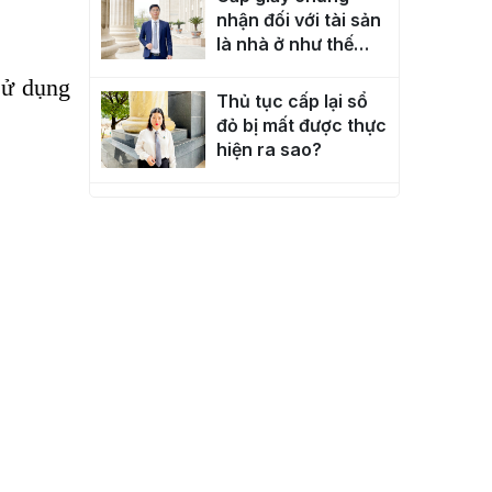
nhận đối với tài sản
là nhà ở như thế
nào?
sử dụng
Thủ tục cấp lại sổ
đỏ bị mất được thực
hiện ra sao?
Điều kiện cấp Sổ đỏ
với diện tích đất
tăng thêm như thế
nào?
Thủ tục cấp sổ đỏ
lần đầu cho “đất
xen kẹt”
Thủ tục xin cấp sổ
đỏ lần đầu