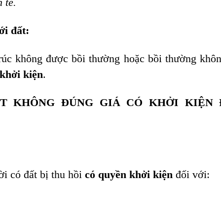
 tế.
ới đất:
 trúc không được bồi thường hoặc bồi thường khô
 khởi kiện
.
ĐẤT KHÔNG ĐÚNG GIÁ CÓ KHỞI KIỆN
i có đất bị thu hồi
có quyền khởi kiện
đối với: