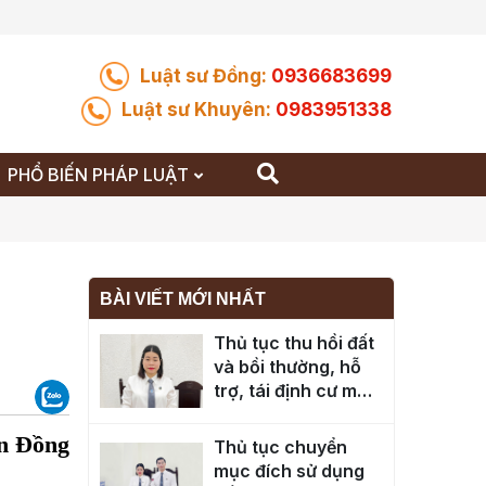
Luật sư Đồng:
0936683699
Luật sư Khuyên:
0983951338
PHỔ BIẾN PHÁP LUẬT
BÀI VIẾT MỚI NHẤT
Thủ tục thu hồi đất
và bồi thường, hỗ
trợ, tái định cư mới
nhất
n Đồng
Thủ tục chuyển
mục đích sử dụng