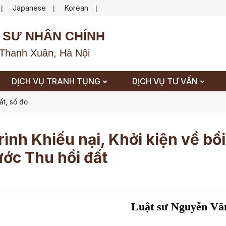
Japanese
Korean
|
|
|
 SƯ NHÂN CHÍNH
Thanh Xuân, Hà Nội
DỊCH VỤ TRANH TỤNG
DỊCH VỤ TƯ VẤN
ất, sổ đỏ
ình Khiếu nại, Khởi kiện về bồi
ước Thu hồi đất
Luật sư Nguyễn Vă