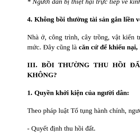
* Người dân bị thiệt hại trực tiếp về kinh
4. Không bồi thường tài sản gắn liền v
Nhà ở, công trình, cây trồng, vật kiến
mức. Đây cũng là
căn cứ để khiếu nại,
III. BỒI THƯỜNG THU HỒI 
KHÔNG?
1. Quyền khởi kiện của người dân:
Theo pháp luật Tố tụng hành chính, ngườ
- Quyết định thu hồi đất.