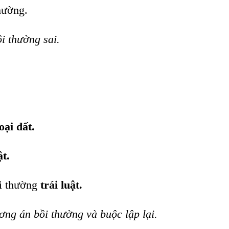
hường.
i thường sai.
oại đất.
t.
ồi thường
trái luật.
ơng án bồi thường và buộc lập lại.