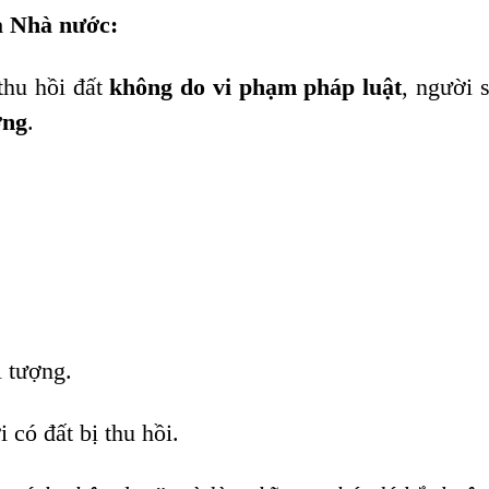
ủa Nhà nước:
thu hồi đất
không do vi phạm pháp luật
, người 
ờng
.
i tượng.
có đất bị thu hồi.