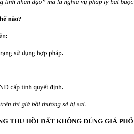
g tính nhân đạo” mà là nghĩa vụ pháp lý bắt buộc
thế nào?
ên:
trạng sử dụng hợp pháp.
D cấp tỉnh quyết định.
rên thì giá bồi thường sẽ bị sai.
NG THU HỒI ĐẤT KHÔNG ĐÚNG GIÁ PHỔ