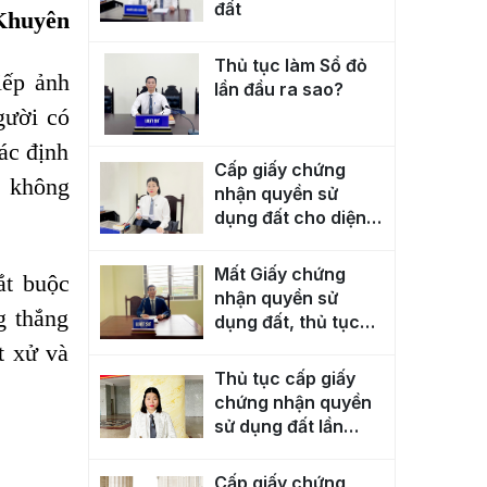
đất
Khuyên
Thủ tục làm Sổ đỏ
iếp ảnh
lần đầu ra sao?
gười có
ác định
Cấp giấy chứng
ng không
nhận quyền sử
dụng đất cho diện
tích đất tăng thêm
Mất Giấy chứng
ắt buộc
nhận quyền sử
g thắng
dụng đất, thủ tục
cấp lại như thế
t xử và
nào?
Thủ tục cấp giấy
chứng nhận quyền
sử dụng đất lần
đầu?
Cấp giấy chứng