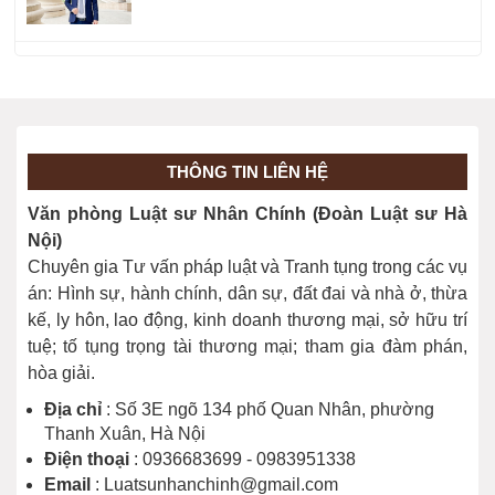
Thủ tục cấp lại sổ đỏ bị mất được
thực hiện ra sao?
Điều kiện cấp Sổ đỏ với diện tích đất
THÔNG TIN LIÊN HỆ
tăng thêm như thế nào?
Văn phòng Luật sư Nhân Chính (Đoàn Luật sư Hà
Nội)
Chuyên gia Tư vấn pháp luật và Tranh tụng trong các vụ
Thủ tục cấp sổ đỏ lần đầu cho “đất
án: Hình sự, hành chính, dân sự, đất đai và nhà ở, thừa
xen kẹt”
kế, ly hôn, lao động, kinh doanh thương mại, sở hữu trí
tuệ; tố tụng trọng tài thương mại; tham gia đàm phán,
hòa giải.
Thủ tục xin cấp sổ đỏ lần đầu
Địa chỉ
: Số 3E ngõ 134 phố Quan Nhân, phường
Thanh Xuân, Hà Nội
Điện thoại
: 0936683699 - 0983951338
Email
: Luatsunhanchinh@gmail.com
Thủ tục tách thửa đất được thực hiện