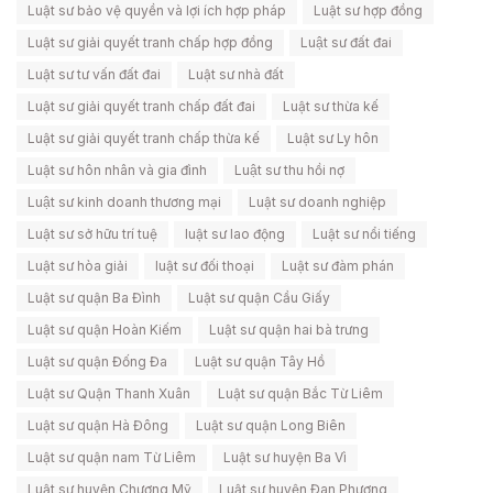
Luật sư bảo vệ quyền và lợi ích hợp pháp
Luật sư hợp đồng
Luật sư giải quyết tranh chấp hợp đồng
Luật sư đất đai
Luật sư tư vấn đất đai
Luật sư nhà đất
Luật sư giải quyết tranh chấp đất đai
Luật sư thừa kế
Luật sư giải quyết tranh chấp thừa kế
Luật sư Ly hôn
Luật sư hôn nhân và gia đình
Luật sư thu hồi nợ
Luật sư kinh doanh thương mại
Luật sư doanh nghiệp
Luật sư sở hữu trí tuệ
luật sư lao động
Luật sư nổi tiếng
Luật sư hòa giải
luật sư đối thoại
Luật sư đàm phán
Luật sư quận Ba Đình
Luật sư quận Cầu Giấy
Luật sư quận Hoàn Kiếm
Luật sư quận hai bà trưng
Luật sư quận Đống Đa
Luật sư quận Tây Hồ
Luật sư Quận Thanh Xuân
Luật sư quận Bắc Từ Liêm
Luật sư quận Hà Đông
Luật sư quận Long Biên
Luật sư quận nam Từ Liêm
Luật sư huyện Ba Vì
Luật sư huyện Chương Mỹ
Luật sư huyện Đan Phượng