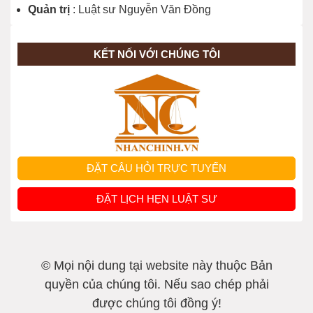
Quản trị
: Luật sư Nguyễn Văn Đồng
thế nào?
KẾT NỐI VỚI CHÚNG TÔI
Được đền bù ra sao khi xây mới nhà
tập thể?
Thủ tục cấp đổi sổ đỏ được thực hiện
ra sao?
ĐẶT CÂU HỎI TRỰC TUYẾN
Thủ tục chuyển đổi mục đích sử dụng
ĐẶT LỊCH HẸN LUẬT SƯ
đất?
Cấp Sổ đỏ cho đất sử dụng trước 01-
© Mọi nội dung tại website này thuộc Bản
7-2014 nhưng không có giấy tờ
quyền của chúng tôi. Nếu sao chép phải
được chúng tôi đồng ý!