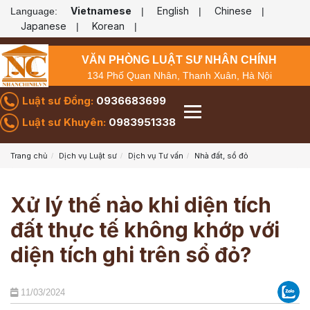
Vietnamese
English
Chinese
Language:
|
|
|
Japanese
Korean
|
|
VĂN PHÒNG LUẬT SƯ NHÂN CHÍNH
134 Phố Quan Nhân, Thanh Xuân, Hà Nội
Luật sư Đồng:
0936683699
Luật sư Khuyên:
0983951338
Trang chủ
Dịch vụ Luật sư
Dịch vụ Tư vấn
Nhà đất, sổ đỏ
Xử lý thế nào khi diện tích
đất thực tế không khớp với
diện tích ghi trên sổ đỏ?
11/03/2024