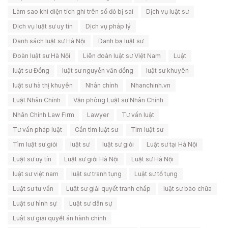
Làm sao khi diện tích ghi trên sổ đỏ bị sai
Dịch vụ luật sư
Dịch vụ luật sư uy tín
Dịch vụ pháp lý
Danh sách luật sư Hà Nội
Danh bạ luật sư
Đoàn luật sư Hà Nội
Liên đoàn luật sư Việt Nam
Luật
luật sư Đồng
luật sư nguyễn văn đồng
luật sư khuyên
luật sư hà thị khuyên
Nhân chính
Nhanchinh.vn
Luật Nhân Chính
Văn phòng Luật sư Nhân Chính
Nhân Chính Law Firm
Lawyer
Tư vấn luật
Tư vấn pháp luật
Cần tìm luật sư
Tìm luật sư
Tìm luật sư giỏi
luật sư
luật sư giỏi
Luật sư tại Hà Nội
Luật sư uy tín
Luật sư giỏi Hà Nội
Luật sư Hà Nội
luật sư việt nam
luật sư tranh tụng
Luật sư tố tụng
Luật sư tư vấn
Luật sư giải quyết tranh chấp
luật sư bào chữa
Luật sư hình sự
Luật sư dân sự
Luật sư giải quyết án hành chính