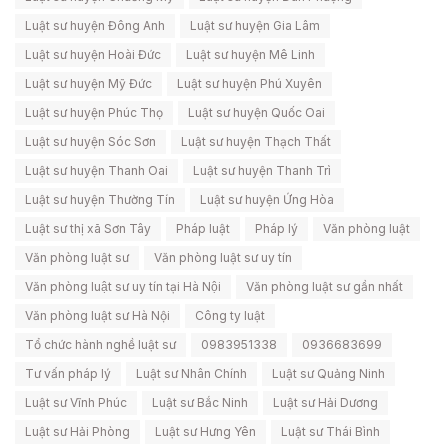
Luật sư huyện Đông Anh
Luật sư huyện Gia Lâm
Luật sư huyện Hoài Đức
Luật sư huyện Mê Linh
Luật sư huyện Mỹ Đức
Luật sư huyện Phú Xuyên
Luật sư huyện Phúc Thọ
Luật sư huyện Quốc Oai
Luật sư huyện Sóc Sơn
Luật sư huyện Thạch Thất
Luật sư huyện Thanh Oai
Luật sư huyện Thanh Trì
Luật sư huyện Thường Tín
Luật sư huyện Ứng Hòa
Luật sư thị xã Sơn Tây
Pháp luật
Pháp lý
Văn phòng luật
Văn phòng luật sư
Văn phòng luật sư uy tín
Văn phòng luật sư uy tín tại Hà Nội
Văn phòng luật sư gần nhất
Văn phòng luật sư Hà Nội
Công ty luật
Tổ chức hành nghề luật sư
0983951338
0936683699
Tư vấn pháp lý
Luật sư Nhân Chính
Luật sư Quảng Ninh
Luật sư Vĩnh Phúc
Luật sư Bắc Ninh
Luật sư Hải Dương
Luật sư Hải Phòng
Luật sư Hưng Yên
Luật sư Thái Bình