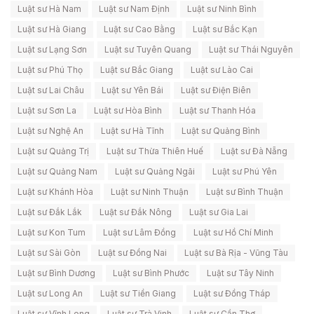
Luật sư Hà Nam
Luật sư Nam Định
Luật sư Ninh Bình
Luật sư Hà Giang
Luật sư Cao Bằng
Luật sư Bắc Kạn
Luật sư Lạng Sơn
Luật sư Tuyên Quang
Luật sư Thái Nguyên
Luật sư Phú Thọ
Luật sư Bắc Giang
Luật sư Lào Cai
Luật sư Lai Châu
Luật sư Yên Bái
Luật sư Điện Biên
Luật sư Sơn La
Luật sư Hòa Bình
Luật sư Thanh Hóa
Luật sư Nghệ An
Luật sư Hà Tĩnh
Luật sư Quảng Bình
Luật sư Quảng Trị
Luật sư Thừa Thiên Huế
Luật sư Đà Nẵng
Luật sư Quảng Nam
Luật sư Quảng Ngãi
Luật sư Phú Yên
Luật sư Khánh Hòa
Luật sư Ninh Thuận
Luật sư Bình Thuận
Luật sư Đắk Lắk
Luật sư Đắk Nông
Luật sư Gia Lai
Luật sư Kon Tum
Luật sư Lâm Đồng
Luật sư Hồ Chí Minh
Luật sư Sài Gòn
Luật sư Đồng Nai
Luật sư Bà Rịa - Vũng Tàu
Luật sư Bình Dương
Luật sư Bình Phước
Luật sư Tây Ninh
Luật sư Long An
Luật sư Tiền Giang
Luật sư Đồng Tháp
Luật sư Vĩnh Long
Luật sư Trà Vinh
Luật sư Cần Thơ