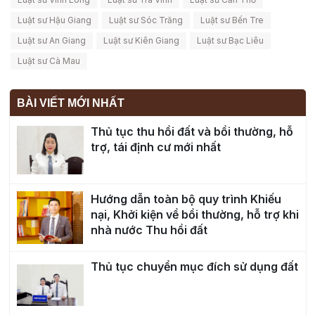
Luật sư Hậu Giang
Luật sư Sóc Trăng
Luật sư Bến Tre
Luật sư An Giang
Luật sư Kiên Giang
Luật sư Bạc Liêu
Luật sư Cà Mau
BÀI VIẾT MỚI NHẤT
Thủ tục thu hồi đất và bồi thường, hỗ
trợ, tái định cư mới nhất
Hướng dẫn toàn bộ quy trình Khiếu
nại, Khởi kiện về bồi thường, hỗ trợ khi
nhà nước Thu hồi đất
Thủ tục chuyển mục đích sử dụng đất