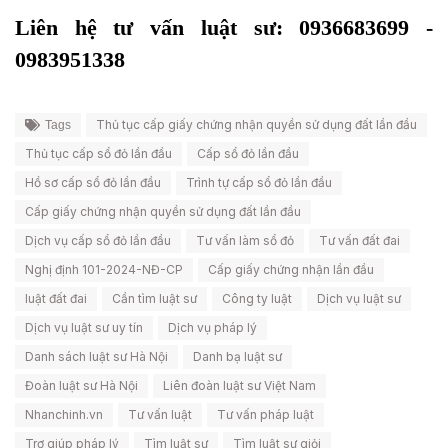
Liên hệ tư vấn luật sư: 0936683699 -
0983951338
Thủ tục cấp giấy chứng nhận quyền sử dụng đất lần đầu
Tags
Thủ tục cấp sổ đỏ lần đầu
Cấp sổ đỏ lần đầu
Hồ sơ cấp sổ đỏ lần đầu
Trình tự cấp sổ đỏ lần đầu
Cấp giấy chứng nhận quyền sử dụng đất lần đầu
Dịch vụ cấp sổ đỏ lần đầu
Tư vấn làm sổ đỏ
Tư vấn đất đai
Nghị định 101-2024-NĐ-CP
Cấp giấy chứng nhận lần đầu
luật đất đai
Cần tìm luật sư
Công ty luật
Dịch vụ luật sư
Dịch vụ luật sư uy tín
Dịch vụ pháp lý
Danh sách luật sư Hà Nội
Danh bạ luật sư
Đoàn luật sư Hà Nội
Liên đoàn luật sư Việt Nam
Nhanchinh.vn
Tư vấn luật
Tư vấn pháp luật
Trợ giúp pháp lý
Tìm luật sư
Tìm luật sư giỏi