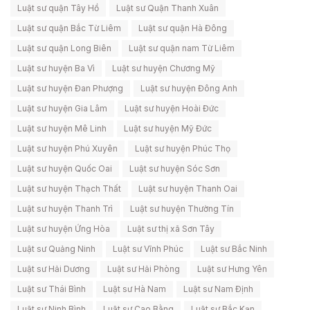
Luật sư quận Tây Hồ
Luật sư Quận Thanh Xuân
Luật sư quận Bắc Từ Liêm
Luật sư quận Hà Đông
Luật sư quận Long Biên
Luật sư quận nam Từ Liêm
Luật sư huyện Ba Vì
Luật sư huyện Chương Mỹ
Luật sư huyện Đan Phượng
Luật sư huyện Đông Anh
Luật sư huyện Gia Lâm
Luật sư huyện Hoài Đức
Luật sư huyện Mê Linh
Luật sư huyện Mỹ Đức
Luật sư huyện Phú Xuyên
Luật sư huyện Phúc Thọ
Luật sư huyện Quốc Oai
Luật sư huyện Sóc Sơn
Luật sư huyện Thạch Thất
Luật sư huyện Thanh Oai
Luật sư huyện Thanh Trì
Luật sư huyện Thường Tín
Luật sư huyện Ứng Hòa
Luật sư thị xã Sơn Tây
Luật sư Quảng Ninh
Luật sư Vĩnh Phúc
Luật sư Bắc Ninh
Luật sư Hải Dương
Luật sư Hải Phòng
Luật sư Hưng Yên
Luật sư Thái Bình
Luật sư Hà Nam
Luật sư Nam Định
Luật sư Ninh Bình
Luật sư Cao Bằng
Luật sư Bắc Kạn