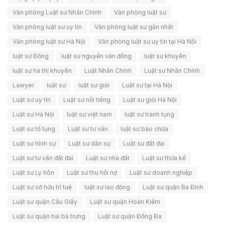
Văn phòng Luật sư Nhân Chính
Văn phòng luật sư
Văn phòng luật sư uy tín
Văn phòng luật sư gần nhất
Văn phòng luật sư Hà Nội
Văn phòng luật sư uy tín tại Hà Nội
luật sư Đồng
luật sư nguyễn văn đồng
luật sư khuyên
luật sư hà thị khuyên
Luật Nhân Chính
Luật sư Nhân Chính
Lawyer
luật sư
luật sư giỏi
Luật sư tại Hà Nội
Luật sư uy tín
Luật sư nổi tiếng
Luật sư giỏi Hà Nội
Luật sư Hà Nội
luật sư việt nam
luật sư tranh tụng
Luật sư tố tụng
Luật sư tư vấn
luật sư bào chữa
Luật sư hình sự
Luật sư dân sự
Luật sư đất đai
Luật sư tư vấn đất đai
Luật sư nhà đất
Luật sư thừa kế
Luật sư Ly hôn
Luật sư thu hồi nợ
Luật sư doanh nghiệp
Luật sư sở hữu trí tuệ
luật sư lao động
Luật sư quận Ba Đình
Luật sư quận Cầu Giấy
Luật sư quận Hoàn Kiếm
Luật sư quận hai bà trưng
Luật sư quận Đống Đa