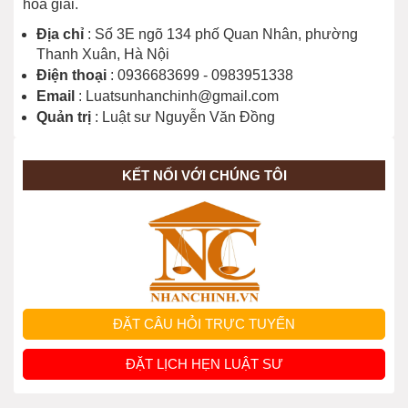
hòa giải.
Thủ tục tách thửa đất được thực hiện
thế nào?
Địa chỉ
: Số 3E ngõ 134 phố Quan Nhân, phường
Thanh Xuân, Hà Nội
Điện thoại
: 0936683699 - 0983951338
Email
: Luatsunhanchinh@gmail.com
Được đền bù ra sao khi xây mới nhà
Quản trị
: Luật sư Nguyễn Văn Đồng
tập thể?
KẾT NỐI VỚI CHÚNG TÔI
Thủ tục cấp đổi sổ đỏ được thực hiện
ra sao?
Thủ tục chuyển đổi mục đích sử dụng
đất?
ĐẶT CÂU HỎI TRỰC TUYẾN
Cấp Sổ đỏ cho đất sử dụng trước 01-
ĐẶT LỊCH HẸN LUẬT SƯ
7-2014 nhưng không có giấy tờ