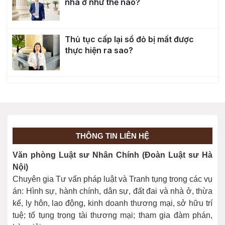
nhà ở như thế nào?
Thủ tục cấp lại sổ đỏ bị mất được
thực hiện ra sao?
Điều kiện cấp Sổ đỏ với diện tích đất
tăng thêm như thế nào?
Thủ tục cấp sổ đỏ lần đầu cho “đất
THÔNG TIN LIÊN HỆ
xen kẹt”
Văn phòng Luật sư Nhân Chính (Đoàn Luật sư Hà
Nội)
Chuyên gia Tư vấn pháp luật và Tranh tụng trong các vụ
Thủ tục xin cấp sổ đỏ lần đầu
án: Hình sự, hành chính, dân sự, đất đai và nhà ở, thừa
kế, ly hôn, lao động, kinh doanh thương mại, sở hữu trí
tuệ; tố tụng trọng tài thương mại; tham gia đàm phán,