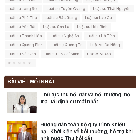
Luật sư Lạng Sơn
Luật sư Tuyên Quang
Luật sư Thái Nguyên
Luật sư Phú Thọ
Luật sư Bắc Giang
Luật sư Lào Cai
Luật sư Yên Bái
Luật sư Sơn La
Luật sư Hòa Bình
Luật sư Thanh Hóa
Luật sư Nghệ An
Luật sư Hà Tĩnh
Luật sư Quảng Bình
Luật sư Quảng Trị
Luật sư Đà Nẵng
Luật sư Sài Gòn
Luật sư Hồ Chí Minh
0983951338
0936683699
BÀI VIẾT MỚI NHẤT
Thủ tục thu hồi đất và bồi thường, hỗ
trợ, tái định cư mới nhất
Hướng dẫn toàn bộ quy trình Khiếu
nại, Khởi kiện về bồi thường, hỗ trợ khi
nhà nước Thu hồi đất