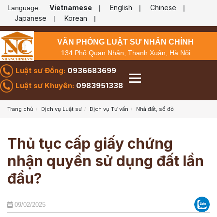
Vietnamese
English
Chinese
Language:
|
|
|
Japanese
Korean
|
|
VĂN PHÒNG LUẬT SƯ NHÂN CHÍNH
134 Phố Quan Nhân, Thanh Xuân, Hà Nội
Luật sư Đồng:
0936683699
Luật sư Khuyên:
0983951338
Trang chủ
Dịch vụ Luật sư
Dịch vụ Tư vấn
Nhà đất, sổ đỏ
Thủ tục cấp giấy chứng
nhận quyền sử dụng đất lần
đầu?
09/02/2025