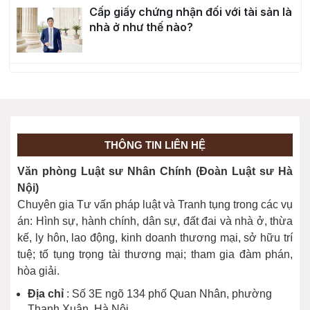
Cấp giấy chứng nhận đối với tài sản là
nhà ở như thế nào?
Thủ tục cấp lại sổ đỏ bị mất được
thực hiện ra sao?
Điều kiện cấp Sổ đỏ với diện tích đất
THÔNG TIN LIÊN HỆ
tăng thêm như thế nào?
Văn phòng Luật sư Nhân Chính (Đoàn Luật sư Hà
Nội)
Chuyên gia Tư vấn pháp luật và Tranh tụng trong các vụ
Thủ tục cấp sổ đỏ lần đầu cho “đất
án: Hình sự, hành chính, dân sự, đất đai và nhà ở, thừa
xen kẹt”
kế, ly hôn, lao động, kinh doanh thương mại, sở hữu trí
tuệ; tố tụng trọng tài thương mại; tham gia đàm phán,
hòa giải.
Thủ tục xin cấp sổ đỏ lần đầu
Địa chỉ
: Số 3E ngõ 134 phố Quan Nhân, phường
Thanh Xuân, Hà Nội