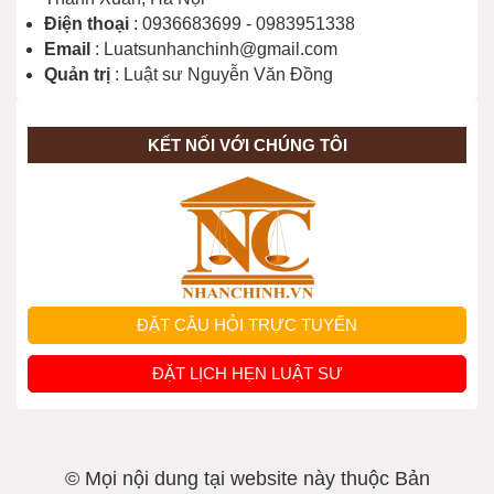
Điện thoại
: 0936683699 - 0983951338
Email
: Luatsunhanchinh@gmail.com
Được đền bù ra sao khi xây mới nhà
Quản trị
: Luật sư Nguyễn Văn Đồng
tập thể?
KẾT NỐI VỚI CHÚNG TÔI
Thủ tục cấp đổi sổ đỏ được thực hiện
ra sao?
Thủ tục chuyển đổi mục đích sử dụng
đất?
ĐẶT CÂU HỎI TRỰC TUYẾN
Cấp Sổ đỏ cho đất sử dụng trước 01-
ĐẶT LỊCH HẸN LUẬT SƯ
7-2014 nhưng không có giấy tờ
Điều kiện chuyển đổi mục đích sử
© Mọi nội dung tại website này thuộc Bản