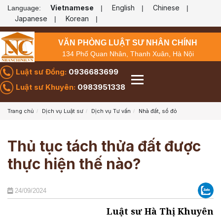
Vietnamese
English
Chinese
Language:
|
|
|
Japanese
Korean
|
|
VĂN PHÒNG LUẬT SƯ NHÂN CHÍNH
134 Phố Quan Nhân, Thanh Xuân, Hà Nội
Luật sư Đồng:
0936683699
Luật sư Khuyên:
0983951338
Trang chủ
Dịch vụ Luật sư
Dịch vụ Tư vấn
Nhà đất, sổ đỏ
Thủ tục tách thửa đất được
thực hiện thế nào?
24/09/2024
Luật sư Hà Thị Khuyên