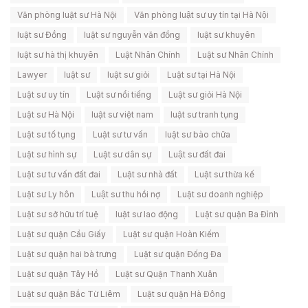
Văn phòng luật sư Hà Nội
Văn phòng luật sư uy tín tại Hà Nội
luật sư Đồng
luật sư nguyễn văn đồng
luật sư khuyên
luật sư hà thị khuyên
Luật Nhân Chính
Luật sư Nhân Chính
Lawyer
luật sư
luật sư giỏi
Luật sư tại Hà Nội
Luật sư uy tín
Luật sư nổi tiếng
Luật sư giỏi Hà Nội
Luật sư Hà Nội
luật sư việt nam
luật sư tranh tụng
Luật sư tố tụng
Luật sư tư vấn
luật sư bào chữa
Luật sư hình sự
Luật sư dân sự
Luật sư đất đai
Luật sư tư vấn đất đai
Luật sư nhà đất
Luật sư thừa kế
Luật sư Ly hôn
Luật sư thu hồi nợ
Luật sư doanh nghiệp
Luật sư sở hữu trí tuệ
luật sư lao động
Luật sư quận Ba Đình
Luật sư quận Cầu Giấy
Luật sư quận Hoàn Kiếm
Luật sư quận hai bà trưng
Luật sư quận Đống Đa
Luật sư quận Tây Hồ
Luật sư Quận Thanh Xuân
Luật sư quận Bắc Từ Liêm
Luật sư quận Hà Đông