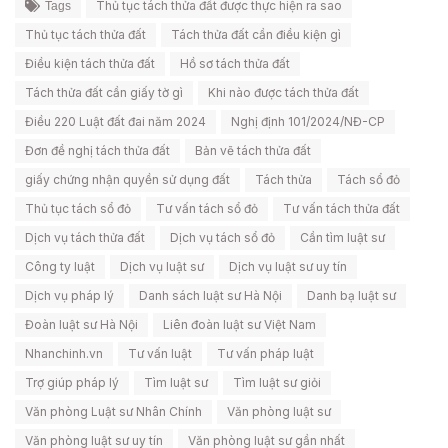
Thủ tục tách thửa đất được thực hiện ra sao
Tags
Thủ tục tách thửa đất
Tách thửa đất cần điều kiện gì
Điều kiện tách thửa đất
Hồ sơ tách thửa đất
Tách thửa đất cần giấy tờ gì
Khi nào được tách thửa đất
Điều 220 Luật đất đai năm 2024
Nghị định 101/2024/NĐ-CP
Đơn đề nghị tách thửa đất
Bản vẽ tách thửa đất
giấy chứng nhận quyền sử dụng đất
Tách thửa
Tách sổ đỏ
Thủ tục tách sổ đỏ
Tư vấn tách sổ đỏ
Tư vấn tách thửa đất
Dịch vụ tách thửa đất
Dịch vụ tách sổ đỏ
Cần tìm luật sư
Công ty luật
Dịch vụ luật sư
Dịch vụ luật sư uy tín
Dịch vụ pháp lý
Danh sách luật sư Hà Nội
Danh bạ luật sư
Đoàn luật sư Hà Nội
Liên đoàn luật sư Việt Nam
Nhanchinh.vn
Tư vấn luật
Tư vấn pháp luật
Trợ giúp pháp lý
Tìm luật sư
Tìm luật sư giỏi
Văn phòng Luật sư Nhân Chính
Văn phòng luật sư
Văn phòng luật sư uy tín
Văn phòng luật sư gần nhất