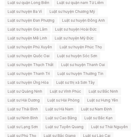
Luật sư quận Long Biên
Luật sư quận nam Từ Liêm
Luật sư huyện Ba Vì
Luật sư huyện Chương Mỹ
Luật sư huyện Đan Phượng
Luật sư huyện Đông Anh
Luật sư huyện Gia Lâm
Luật sư huyện Hoài Đức
Luật sư huyện Mê Linh
Luật sư huyện Mỹ Đức
Luật sư huyện Phú Xuyên
Luật sư huyện Phúc Thọ
Luật sư huyện Quốc Oai
Luật sư huyện Sóc Sơn
Luật sư huyện Thạch Thất
Luật sư huyện Thanh Oai
Luật sư huyện Thanh Trì
Luật sư huyện Thường Tín
Luật sư huyện Ứng Hòa
Luật sư thị xã Sơn Tây
Luật sư Quảng Ninh
Luật sư Vĩnh Phúc
Luật sư Bắc Ninh
Luật sư Hải Dương
Luật sư Hải Phòng
Luật sư Hưng Yên
Luật sư Thái Bình
Luật sư Hà Nam
Luật sư Nam Định
Luật sư Ninh Bình
Luật sư Cao Bằng
Luật sư Bắc Kạn
Luật sư Lạng Sơn
Luật sư Tuyên Quang
Luật sư Thái Nguyên
Luật sư Phú Thọ
Luật sư Bắc Giang
Luật sư Lào Cai