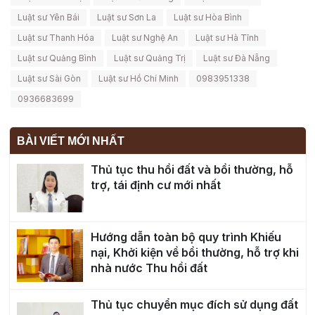
Luật sư Yên Bái
Luật sư Sơn La
Luật sư Hòa Bình
Luật sư Thanh Hóa
Luật sư Nghệ An
Luật sư Hà Tĩnh
Luật sư Quảng Bình
Luật sư Quảng Trị
Luật sư Đà Nẵng
Luật sư Sài Gòn
Luật sư Hồ Chí Minh
0983951338
0936683699
BÀI VIẾT MỚI NHẤT
Thủ tục thu hồi đất và bồi thường, hỗ
trợ, tái định cư mới nhất
Hướng dẫn toàn bộ quy trình Khiếu
nại, Khởi kiện về bồi thường, hỗ trợ khi
nhà nước Thu hồi đất
Thủ tục chuyển mục đích sử dụng đất