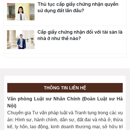
Thủ tục cấp giấy chứng nhận quyền
sử dụng đất lần đầu?
Cấp giấy chứng nhận đối với tài sản là
nhà ở như thế nào?
Thủ tục cấp lại sổ đỏ bị mất được
thực hiện ra sao?
Điều kiện cấp Sổ đỏ với diện tích đất
THÔNG TIN LIÊN HỆ
tăng thêm như thế nào?
Văn phòng Luật sư Nhân Chính (Đoàn Luật sư Hà
Nội)
Chuyên gia Tư vấn pháp luật và Tranh tụng trong các vụ
Thủ tục cấp sổ đỏ lần đầu cho “đất
án: Hình sự, hành chính, dân sự, đất đai và nhà ở, thừa
xen kẹt”
kế, ly hôn, lao động, kinh doanh thương mại, sở hữu trí