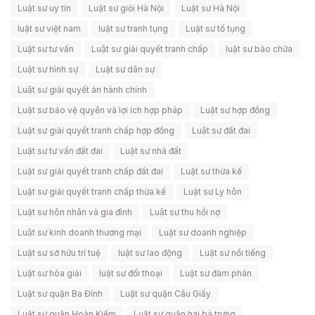
Luật sư uy tín
Luật sư giỏi Hà Nội
Luật sư Hà Nội
luật sư việt nam
luật sư tranh tụng
Luật sư tố tụng
Luật sư tư vấn
Luật sư giải quyết tranh chấp
luật sư bào chữa
Luật sư hình sự
Luật sư dân sự
Luật sư giải quyết án hành chính
Luật sư bảo vệ quyền và lợi ích hợp pháp
Luật sư hợp đồng
Luật sư giải quyết tranh chấp hợp đồng
Luật sư đất đai
Luật sư tư vấn đất đai
Luật sư nhà đất
Luật sư giải quyết tranh chấp đất đai
Luật sư thừa kế
Luật sư giải quyết tranh chấp thừa kế
Luật sư Ly hôn
Luật sư hôn nhân và gia đình
Luật sư thu hồi nợ
Luật sư kinh doanh thương mại
Luật sư doanh nghiệp
Luật sư sở hữu trí tuệ
luật sư lao động
Luật sư nổi tiếng
Luật sư hòa giải
luật sư đối thoại
Luật sư đàm phán
Luật sư quận Ba Đình
Luật sư quận Cầu Giấy
Luật sư quận Hoàn Kiếm
Luật sư quận hai bà trưng