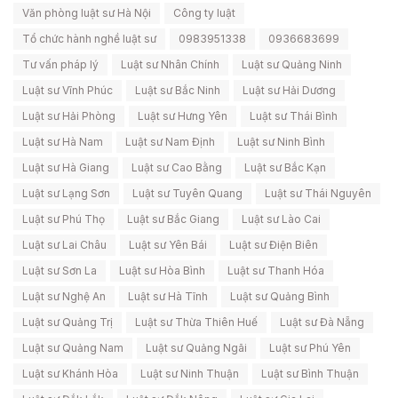
Văn phòng luật sư Hà Nội
Công ty luật
Tổ chức hành nghề luật sư
0983951338
0936683699
Tư vấn pháp lý
Luật sư Nhân Chính
Luật sư Quảng Ninh
Luật sư Vĩnh Phúc
Luật sư Bắc Ninh
Luật sư Hải Dương
Luật sư Hải Phòng
Luật sư Hưng Yên
Luật sư Thái Bình
Luật sư Hà Nam
Luật sư Nam Định
Luật sư Ninh Bình
Luật sư Hà Giang
Luật sư Cao Bằng
Luật sư Bắc Kạn
Luật sư Lạng Sơn
Luật sư Tuyên Quang
Luật sư Thái Nguyên
Luật sư Phú Thọ
Luật sư Bắc Giang
Luật sư Lào Cai
Luật sư Lai Châu
Luật sư Yên Bái
Luật sư Điện Biên
Luật sư Sơn La
Luật sư Hòa Bình
Luật sư Thanh Hóa
Luật sư Nghệ An
Luật sư Hà Tĩnh
Luật sư Quảng Bình
Luật sư Quảng Trị
Luật sư Thừa Thiên Huế
Luật sư Đà Nẵng
Luật sư Quảng Nam
Luật sư Quảng Ngãi
Luật sư Phú Yên
Luật sư Khánh Hòa
Luật sư Ninh Thuận
Luật sư Bình Thuận