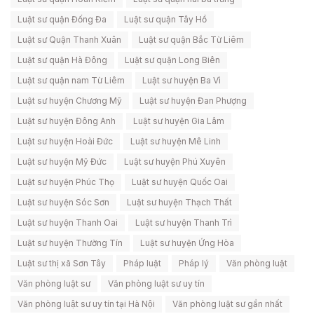
Luật sư quận Đống Đa
Luật sư quận Tây Hồ
Luật sư Quận Thanh Xuân
Luật sư quận Bắc Từ Liêm
Luật sư quận Hà Đông
Luật sư quận Long Biên
Luật sư quận nam Từ Liêm
Luật sư huyện Ba Vì
Luật sư huyện Chương Mỹ
Luật sư huyện Đan Phượng
Luật sư huyện Đông Anh
Luật sư huyện Gia Lâm
Luật sư huyện Hoài Đức
Luật sư huyện Mê Linh
Luật sư huyện Mỹ Đức
Luật sư huyện Phú Xuyên
Luật sư huyện Phúc Thọ
Luật sư huyện Quốc Oai
Luật sư huyện Sóc Sơn
Luật sư huyện Thạch Thất
Luật sư huyện Thanh Oai
Luật sư huyện Thanh Trì
Luật sư huyện Thường Tín
Luật sư huyện Ứng Hòa
Luật sư thị xã Sơn Tây
Pháp luật
Pháp lý
Văn phòng luật
Văn phòng luật sư
Văn phòng luật sư uy tín
Văn phòng luật sư uy tín tại Hà Nội
Văn phòng luật sư gần nhất