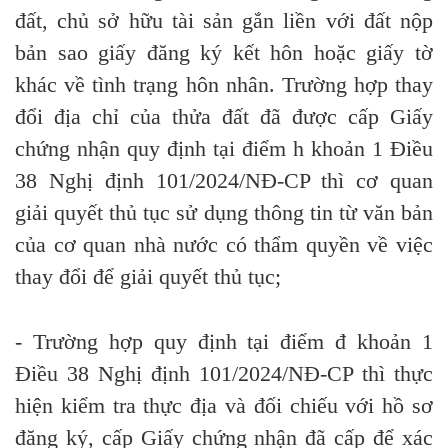
đất, chủ sở hữu tài sản gắn liền với đất nộp
bản sao giấy đăng ký
kết
hôn hoặc
giấy
tờ
khác về tình trạng hôn nhân.
Trường hợp thay
đổi địa
chỉ
của thửa
đất đã
được
cấp
Giấy
chứng nhận quy định tại điểm h khoản 1 Điều
38 Nghị định 101/2024/NĐ-CP
thì cơ quan
giải quyết thủ tục sử dụng thông tin từ văn bản
của cơ quan nhà nước có
thẩm quyền
về việc
thay
đổi để
giải quyết thủ tục;
- Trường hợp quy định tại
điểm
đ khoản 1
Điều 38 Nghị định 101/2024/NĐ-CP
thì thực
hiện kiểm tra thực địa và
đối chiếu
với hồ sơ
đăng ký, cấp Gi
ấ
y chứng nhận đã cấp
để
xác