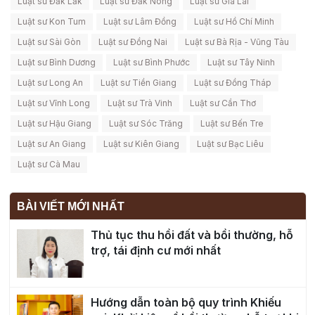
Luật sư Đắk Lắk
Luật sư Đắk Nông
Luật sư Gia Lai
Luật sư Kon Tum
Luật sư Lâm Đồng
Luật sư Hồ Chí Minh
Luật sư Sài Gòn
Luật sư Đồng Nai
Luật sư Bà Rịa - Vũng Tàu
Luật sư Bình Dương
Luật sư Bình Phước
Luật sư Tây Ninh
Luật sư Long An
Luật sư Tiền Giang
Luật sư Đồng Tháp
Luật sư Vĩnh Long
Luật sư Trà Vinh
Luật sư Cần Thơ
Luật sư Hậu Giang
Luật sư Sóc Trăng
Luật sư Bến Tre
Luật sư An Giang
Luật sư Kiên Giang
Luật sư Bạc Liêu
Luật sư Cà Mau
BÀI VIẾT MỚI NHẤT
Thủ tục thu hồi đất và bồi thường, hỗ
trợ, tái định cư mới nhất
Hướng dẫn toàn bộ quy trình Khiếu