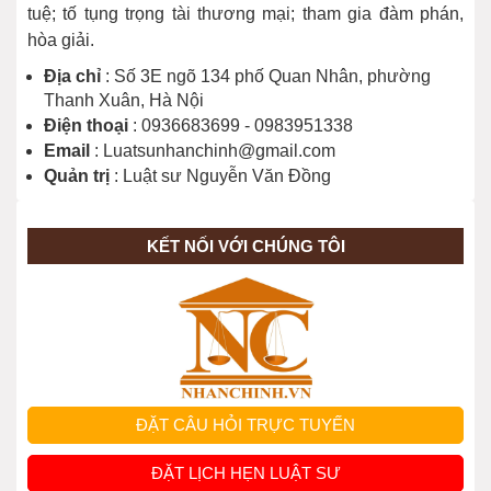
tuệ; tố tụng trọng tài thương mại; tham gia đàm phán,
hòa giải.
Thủ tục xin cấp sổ đỏ lần đầu
Địa chỉ
: Số 3E ngõ 134 phố Quan Nhân, phường
Thanh Xuân, Hà Nội
Điện thoại
: 0936683699 - 0983951338
Email
: Luatsunhanchinh@gmail.com
Thủ tục tách thửa đất được thực hiện
Quản trị
: Luật sư Nguyễn Văn Đồng
thế nào?
KẾT NỐI VỚI CHÚNG TÔI
Được đền bù ra sao khi xây mới nhà
tập thể?
Thủ tục chuyển đổi mục đích sử dụng
đất?
ĐẶT CÂU HỎI TRỰC TUYẾN
Cấp Sổ đỏ cho đất sử dụng trước 01-
ĐẶT LỊCH HẸN LUẬT SƯ