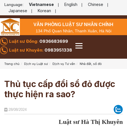
Vietnamese
English
Chinese
Language:
|
|
|
Japanese
Korean
|
|
VĂN PHÒNG LUẬT SƯ NHÂN CHÍNH
134 Phố Quan Nhân, Thanh Xuân, Hà Nội
Luật sư Đồng:
0936683699
Luật sư Khuyên:
0983951338
Trang chủ
Dịch vụ Luật sư
Dịch vụ Tư vấn
Nhà đất, sổ đỏ
Thủ tục cấp đổi sổ đỏ được
thực hiện ra sao?
28/08/2024
Luật sư Hà Thị Khuyên