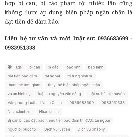
hợp bị can, bị cáo phạm tội nhiều lần cũng
không được áp dụng biện pháp ngăn chặn là
đặt tiền để đảm bảo.
Liên hệ tư vấn và mời luật sư: 0936683699 -
0983951338
bị can
bị cáo
bảo lĩnh
bảo lãnh
Tags
đặt tiền bảo đảm
tại ngoại
tố tụng hình sự
tham thế tạm giam
thay thế biện pháp ngăn chặn
vụ án hình sự
luật sư nguyễn văn đồng
luật sư hà thị khuyên
Văn phòng Luật sư Nhân Chính
0936683699
0983951338
Nhanchinh.vn
Nhân chính
Bị can bị cáo đặt bao nhiêu tiền bảo đảm thì được tại ngoại
người bị buộc tội
Dịch vụ luật sư
Dịch vụ pháp lý