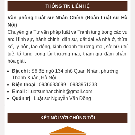
Quyền nhờ người bào chữa của người
THÔNG TIN LIÊN HỆ
bị bắt, bị tạm giữ, bị can, bị cáo
Văn phòng Luật sư Nhân Chính (Đoàn Luật sư Hà
Nội)
Chuyên gia Tư vấn pháp luật và Tranh tụng trong các vụ
Kháng cáo bản án hình sự sơ thẩm
án: Hình sự, hành chính, dân sự, đất đai và nhà ở, thừa
được giảm nhẹ hình phạt khi nào?
kế, ly hôn, lao động, kinh doanh thương mại, sở hữu trí
tuệ; tố tụng trọng tài thương mại; tham gia đàm phán,
hòa giải.
Thời hạn chuẩn bị xét xử sơ thẩm vụ
án hình sự thế nào?
Địa chỉ
: Số 3E ngõ 134 phố Quan Nhân, phường
Thanh Xuân, Hà Nội
Điện thoại
: 0936683699 - 0983951338
Email
: Luatsunhanchinh@gmail.com
Áp dụng tình tiết “người phạm tội
Quản trị
: Luật sư Nguyễn Văn Đồng
thành khẩn khai báo, ăn năn hối cải”
khi nào?
KẾT NỐI VỚI CHÚNG TÔI
"Tạm đình chỉ” và “phục hồi” giải
quyết tố giác, tin báo về tội phạm khi