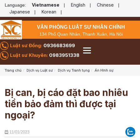
Vietnamese
English
Chinese
Language:
|
|
|
Japanese
Korean
|
|
VĂN PHÒNG LUẬT SƯ NHÂN CHÍNH
134 Phố Quan Nhân, Thanh Xuân, Hà Nội
Luật sư Đồng:
0936683699
Luật sư Khuyên:
0983951338
Trang chủ
Dịch vụ Luật sư
Dịch vụ Tranh tụng
Án Hình sự
Bị can, bị cáo đặt bao nhiêu
tiền bảo đảm thì được tại
ngoại?
11/01/2023