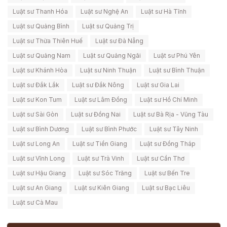
Luật sư Thanh Hóa
Luật sư Nghệ An
Luật sư Hà Tĩnh
Luật sư Quảng Bình
Luật sư Quảng Trị
Luật sư Thừa Thiên Huế
Luật sư Đà Nẵng
Luật sư Quảng Nam
Luật sư Quảng Ngãi
Luật sư Phú Yên
Luật sư Khánh Hòa
Luật sư Ninh Thuận
Luật sư Bình Thuận
Luật sư Đắk Lắk
Luật sư Đắk Nông
Luật sư Gia Lai
Luật sư Kon Tum
Luật sư Lâm Đồng
Luật sư Hồ Chí Minh
Luật sư Sài Gòn
Luật sư Đồng Nai
Luật sư Bà Rịa - Vũng Tàu
Luật sư Bình Dương
Luật sư Bình Phước
Luật sư Tây Ninh
Luật sư Long An
Luật sư Tiền Giang
Luật sư Đồng Tháp
Luật sư Vĩnh Long
Luật sư Trà Vinh
Luật sư Cần Thơ
Luật sư Hậu Giang
Luật sư Sóc Trăng
Luật sư Bến Tre
Luật sư An Giang
Luật sư Kiên Giang
Luật sư Bạc Liêu
Luật sư Cà Mau