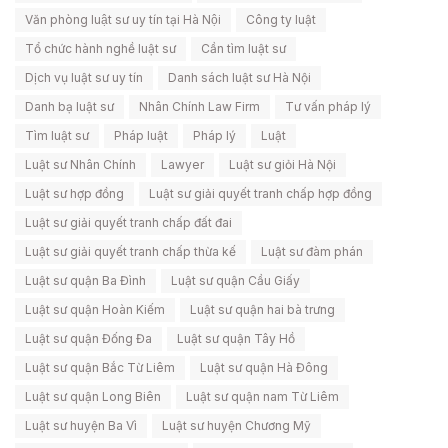
Văn phòng luật sư uy tín tại Hà Nội
Công ty luật
Tổ chức hành nghề luật sư
Cần tìm luật sư
Dịch vụ luật sư uy tín
Danh sách luật sư Hà Nội
Danh bạ luật sư
Nhân Chính Law Firm
Tư vấn pháp lý
Tìm luật sư
Pháp luật
Pháp lý
Luật
Luật sư Nhân Chính
Lawyer
Luật sư giỏi Hà Nội
Luật sư hợp đồng
Luật sư giải quyết tranh chấp hợp đồng
Luật sư giải quyết tranh chấp đất đai
Luật sư giải quyết tranh chấp thừa kế
Luật sư đàm phán
Luật sư quận Ba Đình
Luật sư quận Cầu Giấy
Luật sư quận Hoàn Kiếm
Luật sư quận hai bà trưng
Luật sư quận Đống Đa
Luật sư quận Tây Hồ
Luật sư quận Bắc Từ Liêm
Luật sư quận Hà Đông
Luật sư quận Long Biên
Luật sư quận nam Từ Liêm
Luật sư huyện Ba Vì
Luật sư huyện Chương Mỹ