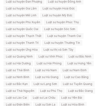
Luật sư huyện Đan Phượng
Luật sư huyện Đông Anh
Luật sư huyện Gia Lâm
Luật sư huyện Hoài Đức
Luật sư huyện Mê Linh
Luật sư huyện Mỹ Đức
Luật sư huyện Phú Xuyên
Luật sư huyện Phúc Thọ
Luật sư huyện Quốc Oai
Luật sư huyện Sóc Sơn
Luật sư huyện Thạch Thất
Luật sư huyện Thanh Oai
Luật sư huyện Thanh Trì
Luật sư huyện Thường Tín
Luật sư huyện Ứng Hòa
Luật sư thị xã Sơn Tây
Luật sư Quảng Ninh
Luật sư Vĩnh Phúc
Luật sư Bắc Ninh
Luật sư Hải Dương
Luật sư Hải Phòng
Luật sư Hưng Yên
Luật sư Thái Bình
Luật sư Hà Nam
Luật sư Nam Định
Luật sư Ninh Bình
Luật sư Hà Giang
Luật sư Cao Bằng
Luật sư Bắc Kạn
Luật sư Lạng Sơn
Luật sư Tuyên Quang
Luật sư Thái Nguyên
Luật sư Phú Thọ
Luật sư Bắc Giang
Luật sư Lào Cai
Luật sư Lai Châu
Luật sư Yên Bái
Luật sư Điện Biên
Luật sư Sơn La
Luật sư Hòa Bình