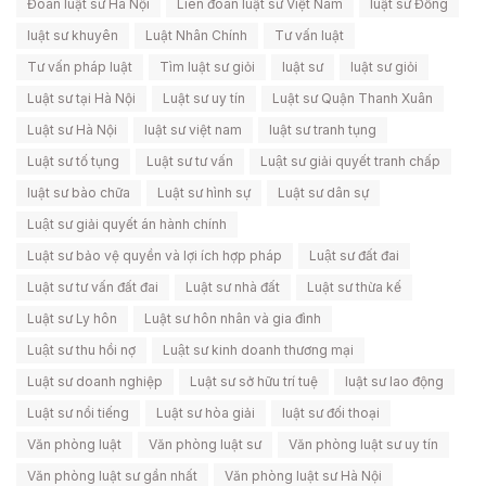
Đoàn luật sư Hà Nội
Liên đoàn luật sư Việt Nam
luật sư Đồng
luật sư khuyên
Luật Nhân Chính
Tư vấn luật
Tư vấn pháp luật
Tìm luật sư giỏi
luật sư
luật sư giỏi
Luật sư tại Hà Nội
Luật sư uy tín
Luật sư Quận Thanh Xuân
Luật sư Hà Nội
luật sư việt nam
luật sư tranh tụng
Luật sư tố tụng
Luật sư tư vấn
Luật sư giải quyết tranh chấp
luật sư bào chữa
Luật sư hình sự
Luật sư dân sự
Luật sư giải quyết án hành chính
Luật sư bảo vệ quyền và lợi ích hợp pháp
Luật sư đất đai
Luật sư tư vấn đất đai
Luật sư nhà đất
Luật sư thừa kế
Luật sư Ly hôn
Luật sư hôn nhân và gia đình
Luật sư thu hồi nợ
Luật sư kinh doanh thương mại
Luật sư doanh nghiệp
Luật sư sở hữu trí tuệ
luật sư lao động
Luật sư nổi tiếng
Luật sư hòa giải
luật sư đối thoại
Văn phòng luật
Văn phòng luật sư
Văn phòng luật sư uy tín
Văn phòng luật sư gần nhất
Văn phòng luật sư Hà Nội