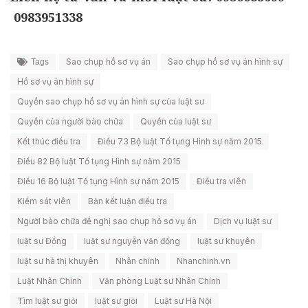
0983951338
Sao chụp hồ sơ vụ án
Sao chụp hồ sơ vụ án hình sự
Tags
Hồ sơ vụ án hình sự
Quyền sao chụp hồ sơ vụ án hình sự của luật sư
Quyền của người bào chữa
Quyền của luật sư
Kết thúc điều tra
Điều 73 Bộ luật Tố tụng Hình sự năm 2015
Điều 82 Bộ luật Tố tụng Hình sự năm 2015
Điều 16 Bộ luật Tố tụng Hình sự năm 2015
Điều tra viên
Kiểm sát viên
Bản kết luận điều tra
Người bào chữa đề nghị sao chụp hồ sơ vụ án
Dịch vụ luật sư
luật sư Đồng
luật sư nguyễn văn đồng
luật sư khuyên
luật sư hà thị khuyên
Nhân chính
Nhanchinh.vn
Luật Nhân Chính
Văn phòng Luật sư Nhân Chính
Tìm luật sư giỏi
luật sư giỏi
Luật sư Hà Nội