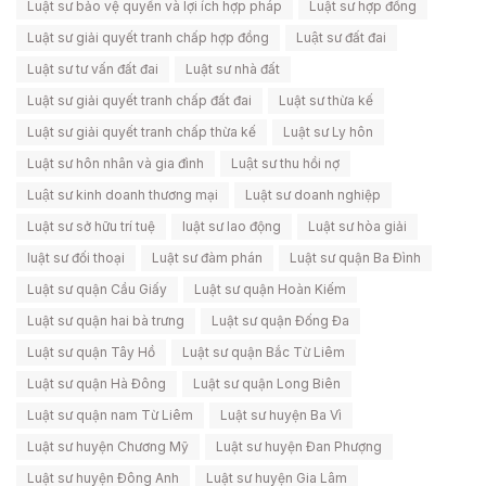
Luật sư bảo vệ quyền và lợi ích hợp pháp
Luật sư hợp đồng
Luật sư giải quyết tranh chấp hợp đồng
Luật sư đất đai
Luật sư tư vấn đất đai
Luật sư nhà đất
Luật sư giải quyết tranh chấp đất đai
Luật sư thừa kế
Luật sư giải quyết tranh chấp thừa kế
Luật sư Ly hôn
Luật sư hôn nhân và gia đình
Luật sư thu hồi nợ
Luật sư kinh doanh thương mại
Luật sư doanh nghiệp
Luật sư sở hữu trí tuệ
luật sư lao động
Luật sư hòa giải
luật sư đối thoại
Luật sư đàm phán
Luật sư quận Ba Đình
Luật sư quận Cầu Giấy
Luật sư quận Hoàn Kiếm
Luật sư quận hai bà trưng
Luật sư quận Đống Đa
Luật sư quận Tây Hồ
Luật sư quận Bắc Từ Liêm
Luật sư quận Hà Đông
Luật sư quận Long Biên
Luật sư quận nam Từ Liêm
Luật sư huyện Ba Vì
Luật sư huyện Chương Mỹ
Luật sư huyện Đan Phượng
Luật sư huyện Đông Anh
Luật sư huyện Gia Lâm