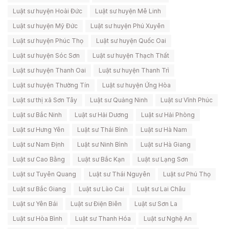
Luật sư huyện Hoài Đức
Luật sư huyện Mê Linh
Luật sư huyện Mỹ Đức
Luật sư huyện Phú Xuyên
Luật sư huyện Phúc Thọ
Luật sư huyện Quốc Oai
Luật sư huyện Sóc Sơn
Luật sư huyện Thạch Thất
Luật sư huyện Thanh Oai
Luật sư huyện Thanh Trì
Luật sư huyện Thường Tín
Luật sư huyện Ứng Hòa
Luật sư thị xã Sơn Tây
Luật sư Quảng Ninh
Luật sư Vĩnh Phúc
Luật sư Bắc Ninh
Luật sư Hải Dương
Luật sư Hải Phòng
Luật sư Hưng Yên
Luật sư Thái Bình
Luật sư Hà Nam
Luật sư Nam Định
Luật sư Ninh Bình
Luật sư Hà Giang
Luật sư Cao Bằng
Luật sư Bắc Kạn
Luật sư Lạng Sơn
Luật sư Tuyên Quang
Luật sư Thái Nguyên
Luật sư Phú Thọ
Luật sư Bắc Giang
Luật sư Lào Cai
Luật sư Lai Châu
Luật sư Yên Bái
Luật sư Điện Biên
Luật sư Sơn La
Luật sư Hòa Bình
Luật sư Thanh Hóa
Luật sư Nghệ An