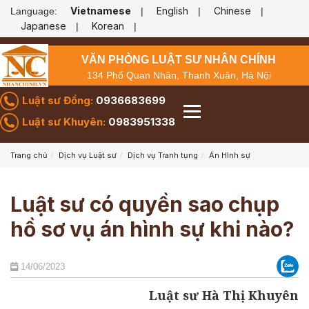
Vietnamese
English
Chinese
Language:
|
|
|
Japanese
Korean
|
|
VĂN PHÒNG LUẬT SƯ NHÂN CHÍNH
134 Phố Quan Nhân, Thanh Xuân, Hà Nội
Luật sư Đồng:
0936683699
Luật sư Khuyên:
0983951338
Trang chủ
Dịch vụ Luật sư
Dịch vụ Tranh tụng
Án Hình sự
Luật sư có quyền sao chụp
hồ sơ vụ án hình sự khi nào?
14/06/2023
Luật sư Hà Thị Khuyên