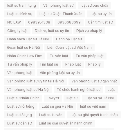
luật sư tranh tụng
Văn phòng luật sư
luật sư bào chữa
Luật sư hình sự
Luật sư Quận Thanh Xuân
Luật sư uy tín
NC LAW
0983951338
0936683699
Cần tìm luật sư
Công ty luật
Dịch vụ luật sư uy tín
Dịch vụ pháp lý
Danh sách luật sư Hà Nội
Danh bạ luật sư
Đoàn luật sư Hà Nội
Liên đoàn luật sư Việt Nam
Nhân Chính Law Firm
Tư vấn luật
Tư vấn pháp luật
Tư vấn pháp lý
Tìm luật sư
Pháp luật
Pháp lý
Văn phòng luật
Văn phòng luật sư uy tín
Văn phòng luật sư uy tín tại Hà Nội
Văn phòng luật sư gần nhất
Văn phòng luật sư Hà Nội
Tổ chức hành nghề luật sư
Luật
Luật sư Nhân Chính
Lawyer
luật sư
Luật sư tại Hà Nội
Luật sư nổi tiếng
Luật sư giỏi Hà Nội
luật sư việt nam
Luật sư tố tụng
Luật sư tư vấn
Luật sư giải quyết tranh chấp
Luật sư dân sự
Luật sư giải quyết án hành chính