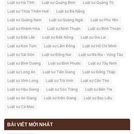
Luật sư Hà Tĩnh
Luật sư Quảng Bình
Luật sư Quảng Trị
Luật sư Thừa Thiên Huế
Luật sư Đà Nẵng
Luật sư Quảng Nam
Luật sư Quảng Ngãi
Luật sư Phú Yên
Luật sư Khánh Hòa
Luật sư Ninh Thuận
Luật sư Bình Thuận
Luật sư Đắk Lắk
Luật sư Đắk Nông
Luật sư Gia Lai
Luật sư Kon Tum
Luật sư Lâm Đồng
Luật sư Hồ Chí Minh
Luật sư Sài Gòn
Luật sư Đồng Nai
Luật sư Bà Rịa - Vũng Tàu
Luật sư Bình Dương
Luật sư Bình Phước
Luật sư Tây Ninh
Luật sư Long An
Luật sư Tiền Giang
Luật sư Đồng Tháp
Luật sư Vĩnh Long
Luật sư Trà Vinh
Luật sư Cần Thơ
Luật sư Hậu Giang
Luật sư Sóc Trăng
Luật sư Bến Tre
Luật sư An Giang
Luật sư Kiên Giang
Luật sư Bạc Liêu
Luật sư Cà Mau
BÀI VIẾT MỚI NHẤT