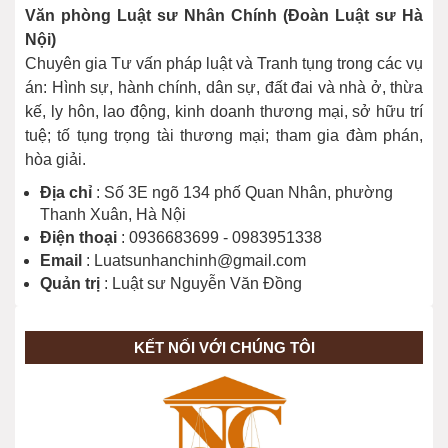
Văn phòng Luật sư Nhân Chính (Đoàn Luật sư Hà
Nội)
Chuyên gia Tư vấn pháp luật và Tranh tụng trong các vụ
Kháng cáo bản án hình sự sơ thẩm
án: Hình sự, hành chính, dân sự, đất đai và nhà ở, thừa
được giảm nhẹ hình phạt khi nào?
kế, ly hôn, lao động, kinh doanh thương mại, sở hữu trí
tuệ; tố tụng trọng tài thương mại; tham gia đàm phán,
hòa giải.
Thời hạn chuẩn bị xét xử sơ thẩm vụ
án hình sự thế nào?
Địa chỉ
: Số 3E ngõ 134 phố Quan Nhân, phường
Thanh Xuân, Hà Nội
Điện thoại
: 0936683699 - 0983951338
Email
: Luatsunhanchinh@gmail.com
Áp dụng tình tiết “người phạm tội
Quản trị
: Luật sư Nguyễn Văn Đồng
thành khẩn khai báo, ăn năn hối cải”
khi nào?
KẾT NỐI VỚI CHÚNG TÔI
"Tạm đình chỉ” và “phục hồi” giải
quyết tố giác, tin báo về tội phạm khi
nào?