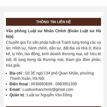
trong tố tụng hình sự
Kháng cáo bản án hình sự sơ thẩm
THÔNG TIN LIÊN HỆ
được giảm nhẹ hình phạt khi nào?
Văn phòng Luật sư Nhân Chính (Đoàn Luật sư Hà
Nội)
Chuyên gia Tư vấn pháp luật và Tranh tụng trong các vụ
Thời hạn chuẩn bị xét xử sơ thẩm vụ
án: Hình sự, hành chính, dân sự, đất đai và nhà ở, thừa
án hình sự thế nào?
kế, ly hôn, lao động, kinh doanh thương mại, sở hữu trí
tuệ; tố tụng trọng tài thương mại; tham gia đàm phán,
hòa giải.
Áp dụng tình tiết “người phạm tội
thành khẩn khai báo, ăn năn hối cải”
Địa chỉ
: Số 3E ngõ 134 phố Quan Nhân, phường
khi nào?
Thanh Xuân, Hà Nội
Điện thoại
: 0936683699 - 0983951338
Email
: Luatsunhanchinh@gmail.com
"Tạm đình chỉ” và “phục hồi” giải
Quản trị
: Luật sư Nguyễn Văn Đồng
quyết tố giác, tin báo về tội phạm khi
nào?