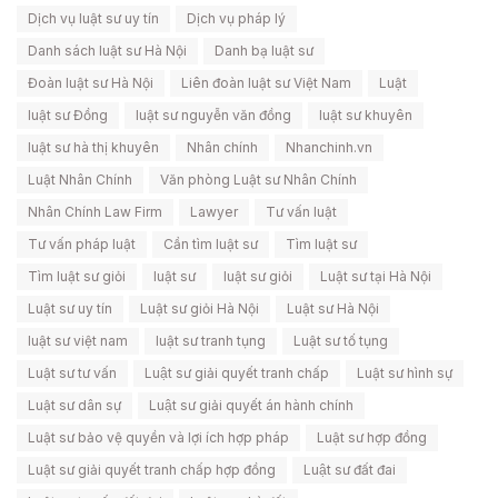
Dịch vụ luật sư uy tín
Dịch vụ pháp lý
Danh sách luật sư Hà Nội
Danh bạ luật sư
Đoàn luật sư Hà Nội
Liên đoàn luật sư Việt Nam
Luật
luật sư Đồng
luật sư nguyễn văn đồng
luật sư khuyên
luật sư hà thị khuyên
Nhân chính
Nhanchinh.vn
Luật Nhân Chính
Văn phòng Luật sư Nhân Chính
Nhân Chính Law Firm
Lawyer
Tư vấn luật
Tư vấn pháp luật
Cần tìm luật sư
Tìm luật sư
Tìm luật sư giỏi
luật sư
luật sư giỏi
Luật sư tại Hà Nội
Luật sư uy tín
Luật sư giỏi Hà Nội
Luật sư Hà Nội
luật sư việt nam
luật sư tranh tụng
Luật sư tố tụng
Luật sư tư vấn
Luật sư giải quyết tranh chấp
Luật sư hình sự
Luật sư dân sự
Luật sư giải quyết án hành chính
Luật sư bảo vệ quyền và lợi ích hợp pháp
Luật sư hợp đồng
Luật sư giải quyết tranh chấp hợp đồng
Luật sư đất đai