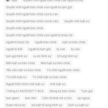
Quyền nhờ người bào chữa của người bị bắt
Tags
Quyền nhờ người bào chữa của người bị tạm giữ
Quyền nhờ người bào chữa của bị can
Quyền nhờ người bào chữa của bị cáo
Quyền mời luật sư
Quyền mời người bào chữa
Quyền mời người bào chữa của người bị buộc tội
người bị buộc tội
người bào chữa
luật sư bào chữa
người bị bắt
người bị tạm giữ
bị can
bị cáo
tạm giữ hình sự
vụ án hình sự
tố tụng hình sự
Mời luật sư bào chữa
Nhờ luật sư bào chữa
Yêu cầu luật sư bào chữa
Từ chối người bào chữa
Từ chối luật sư
Từ chối luật sư bào chữa
Người thân thích mời luật sư
mời luật sư
Thông tư 46/2019/TT-BCA
Đăng ký bào chữa
Tạm giữ
tạm giam
bảo lĩnh
Cấm đi khởi nơi cư trú
tại ngoại
Được trả tự do
bộ luật tố tụng hình sự
Dịch vụ luật sư