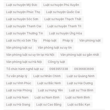
Luật sư huyện Mỹ Đức
Luật sư huyện Phú Xuyên
Luật sư huyện Phúc Thọ
Luật sư huyện Quốc Oai
Luật sư huyện Sóc Sơn
Luật sư huyện Thạch Thất
Luật sư huyện Thanh Oai
Luật sư huyện Thanh Trì
Luật sư huyện Thường Tín
Luật sư huyện Ứng Hòa
Luật sư thị xã Sơn Tây
Pháp luật
Pháp lý
Văn phòng luật
Văn phòng luật sư
Văn phòng luật sư uy tín
Văn phòng luật sư uy tín tại Hà Nội
Văn phòng luật sư gần nhất
Văn phòng luật sư Hà Nội
Công ty luật
Tổ chức hành nghề luật sư
0983951338
0936683699
Tư vấn pháp lý
Luật sư Nhân Chính
Luật sư Quảng Ninh
Luật sư Vĩnh Phúc
Luật sư Bắc Ninh
Luật sư Hải Dương
Luật sư Hải Phòng
Luật sư Hưng Yên
Luật sư Thái Bình
Luật sư Hà Nam
Luật sư Nam Định
Luật sư Ninh Bình
Luật sư Hà Giang
Luật sư Cao Bằng
Luật sư Bắc Kạn