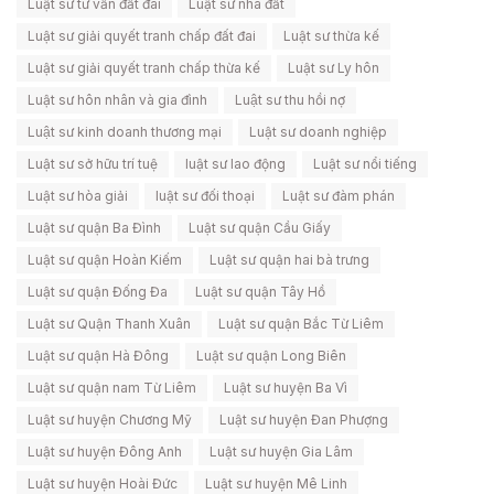
Luật sư tư vấn đất đai
Luật sư nhà đất
Luật sư giải quyết tranh chấp đất đai
Luật sư thừa kế
Luật sư giải quyết tranh chấp thừa kế
Luật sư Ly hôn
Luật sư hôn nhân và gia đình
Luật sư thu hồi nợ
Luật sư kinh doanh thương mại
Luật sư doanh nghiệp
Luật sư sở hữu trí tuệ
luật sư lao động
Luật sư nổi tiếng
Luật sư hòa giải
luật sư đối thoại
Luật sư đàm phán
Luật sư quận Ba Đình
Luật sư quận Cầu Giấy
Luật sư quận Hoàn Kiếm
Luật sư quận hai bà trưng
Luật sư quận Đống Đa
Luật sư quận Tây Hồ
Luật sư Quận Thanh Xuân
Luật sư quận Bắc Từ Liêm
Luật sư quận Hà Đông
Luật sư quận Long Biên
Luật sư quận nam Từ Liêm
Luật sư huyện Ba Vì
Luật sư huyện Chương Mỹ
Luật sư huyện Đan Phượng
Luật sư huyện Đông Anh
Luật sư huyện Gia Lâm
Luật sư huyện Hoài Đức
Luật sư huyện Mê Linh