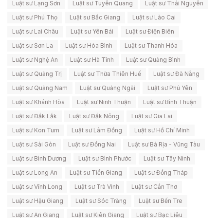
Luật sư Lạng Sơn
Luật sư Tuyên Quang
Luật sư Thái Nguyên
Luật sư Phú Thọ
Luật sư Bắc Giang
Luật sư Lào Cai
Luật sư Lai Châu
Luật sư Yên Bái
Luật sư Điện Biên
Luật sư Sơn La
Luật sư Hòa Bình
Luật sư Thanh Hóa
Luật sư Nghệ An
Luật sư Hà Tĩnh
Luật sư Quảng Bình
Luật sư Quảng Trị
Luật sư Thừa Thiên Huế
Luật sư Đà Nẵng
Luật sư Quảng Nam
Luật sư Quảng Ngãi
Luật sư Phú Yên
Luật sư Khánh Hòa
Luật sư Ninh Thuận
Luật sư Bình Thuận
Luật sư Đắk Lắk
Luật sư Đắk Nông
Luật sư Gia Lai
Luật sư Kon Tum
Luật sư Lâm Đồng
Luật sư Hồ Chí Minh
Luật sư Sài Gòn
Luật sư Đồng Nai
Luật sư Bà Rịa - Vũng Tàu
Luật sư Bình Dương
Luật sư Bình Phước
Luật sư Tây Ninh
Luật sư Long An
Luật sư Tiền Giang
Luật sư Đồng Tháp
Luật sư Vĩnh Long
Luật sư Trà Vinh
Luật sư Cần Thơ
Luật sư Hậu Giang
Luật sư Sóc Trăng
Luật sư Bến Tre
Luật sư An Giang
Luật sư Kiên Giang
Luật sư Bạc Liêu