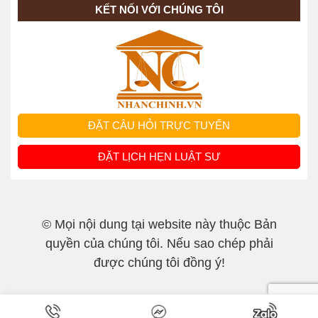
KẾT NỐI VỚI CHÚNG TÔI
Quyền gặp người bị bắt, người bị tạm
giữ, bị can, bị cáo đang bị tạm giam
của luật sư được quy định ra sao?
Quy định về ân giảm án tử hình
ĐẶT CÂU HỎI TRỰC TUYẾN
Tài sản đang là vật chứng vụ án hình
ĐẶT LỊCH HẸN LUẬT SƯ
sự, làm sao để nhận lại?
Chế độ thăm gặp phạm nhân đang thi
© Mọi nội dung tại website này thuộc Bản
hành án hình sự
quyền của chúng tôi. Nếu sao chép phải
được chúng tôi đồng ý!
Luật sư có quyền sao chụp hồ sơ vụ
án hình sự khi nào?