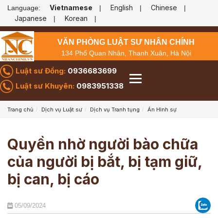
Vietnamese
English
Chinese
Language:
|
|
|
Japanese
Korean
|
|
VĂN PHÒNG LUẬT SƯ NHÂN CHÍNH
134 Phố Quan Nhân, Thanh Xuân, Hà Nội
Luật sư Đồng:
0936683699
Luật sư Khuyên:
0983951338
Trang chủ
Dịch vụ Luật sư
Dịch vụ Tranh tụng
Án Hình sự
Quyền nhờ người bào chữa
của người bị bắt, bị tạm giữ,
bị can, bị cáo
05/09/2024