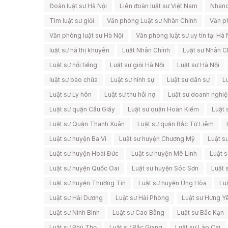
Đoàn luật sư Hà Nội
Liên đoàn luật sư Việt Nam
Nhanc
Tìm luật sư giỏi
Văn phòng Luật sư Nhân Chính
Văn p
Văn phòng luật sư Hà Nội
Văn phòng luật sư uy tín tại Hà 
luật sư hà thị khuyên
Luật Nhân Chính
Luật sư Nhân C
Luật sư nổi tiếng
Luật sư giỏi Hà Nội
Luật sư Hà Nội
luật sư bào chữa
Luật sư hình sự
Luật sư dân sự
Lu
Luật sư Ly hôn
Luật sư thu hồi nợ
Luật sư doanh nghi
Luật sư quận Cầu Giấy
Luật sư quận Hoàn Kiếm
Luật 
Luật sư Quận Thanh Xuân
Luật sư quận Bắc Từ Liêm
Luật sư huyện Ba Vì
Luật sư huyện Chương Mỹ
Luật s
Luật sư huyện Hoài Đức
Luật sư huyện Mê Linh
Luật 
Luật sư huyện Quốc Oai
Luật sư huyện Sóc Sơn
Luật 
Luật sư huyện Thường Tín
Luật sư huyện Ứng Hòa
Lu
Luật sư Hải Dương
Luật sư Hải Phòng
Luật sư Hưng Y
Luật sư Ninh Bình
Luật sư Cao Bằng
Luật sư Bắc Kạn
Luật sư Phú Thọ
Luật sư Bắc Giang
Luật sư Lào Cai