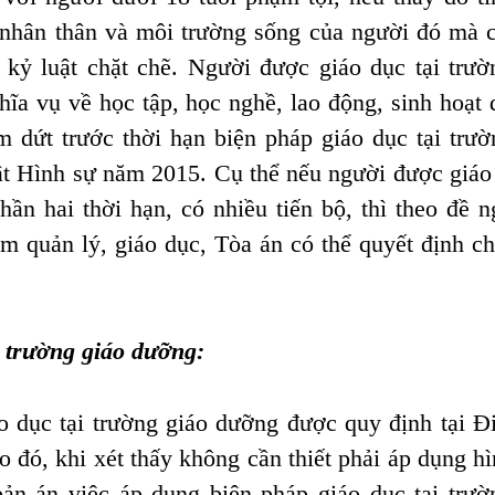
 nhân thân và môi trường sống của người đó mà 
ỷ luật chặt chẽ. Người được giáo dục tại trườn
a vụ về học tập, học nghề, lao động, sinh hoạt 
 dứt trước thời hạn b
iện pháp giáo dục tại trườ
ật Hình sự năm 2015. Cụ thể nếu người đượ
c giáo
n hai thời hạn, có nhiều tiến bộ, thì theo đề n
m quản lý, giáo dục, Tòa án có thể quyết định c
 trường giáo dưỡng:
dục tại trường giáo dưỡng
được quy định tại Đi
 đó, khi xét thấy không cần thiết phải áp dụng hì
bản án việc áp dụng biện pháp giáo dục tại trườ