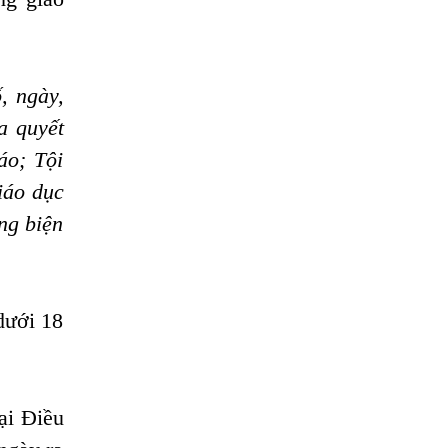
Thủ tục xét tha tù
trước thời hạn có
điều kiện
, ngày,
Thủ tục xem xét
a quyết
bản án tử hình
áo; Tội
trước khi thi hành
iáo dục
Thủ tục xóa án
ng biện
tích?
Thủ tục thi hành án
ưới 18
tiền cấp dưỡng nuôi
con sau ly hôn
Thủ tục xem xét
ại Điều
tính hợp pháp của