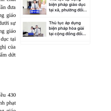
biện pháp giáo dục
cần đưa
tại xã, phường đối
g giáo
với người dưới 18
tuổi phạm tội
dưới sự
Thủ tục áp dụng
biện pháp hòa giải
ng giáo
tại cộng đồng đối
 dục tại
với người dưới 18
tuổi phạm tội
ghị của
Thủ tục áp dụng
biện pháp “khiển
hấm dứt
trách” đối với người
dưới 18 tuổi phạm
tội
Thủ tục đăng ký
bảo vệ bị hại, đương
sự, người bị tố giác
ều 430
Thủ tục đăng ký
bào chữa của luật
nh phạt
sư
ng giáo