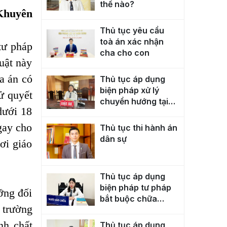
thế nào?
Khuyên
Thủ tục yêu cầu
toà án xác nhận
tư pháp
cha cho con
uật này
a án có
Thủ tục áp dụng
biện pháp xử lý
ử quyết
chuyển hướng tại
ưới 18
cộng đồng với
người chưa thành
gay cho
Thủ tục thi hành án
niên phạm tội
dân sự
nơi giáo
Thủ tục áp dụng
biện pháp tư pháp
ỡng đối
bắt buộc chữa
i trường
bệnh
nh chất
Thủ tục áp dụng