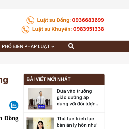
Luật sư Đồng:
0936683699
Luật sư Khuyên:
0983951338
PHỔ BIẾN PHÁP LUẬT
̃ng
BÀI VIẾT MỚI NHẤT
Đưa vào trường
giáo dưỡng áp
dụng với đối tượng
nào?
n Đồng
Thủ tục trích lục
bản án ly hôn như