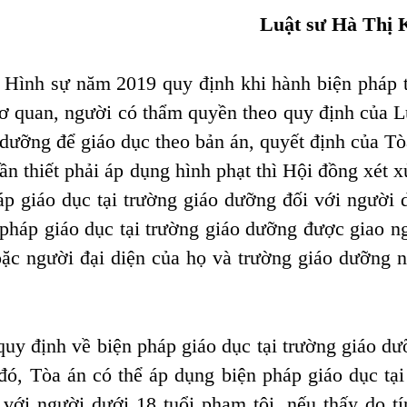
Luật sư Hà Thị 
n
Hì
nh sự năm
2019 quy định khi hành biện pháp 
 cơ quan, người có thẩm quyền theo quy định của L
 dưỡng để giáo dục theo bản án, quyết định của Tò
cần thiết phải áp dụng
hình phạt
thì Hội đồng xét x
áp giáo dục tại trường giáo dưỡng đối với người d
n pháp giáo dục tại trường giáo dưỡng được giao n
hoặc người đại diện của họ và trường giáo dưỡng 
 định về biện pháp giáo dục tại trường giáo dư
 đó,
Tòa án có thể áp dụng biện pháp giáo dục tạ
ới người dưới 18 tuổi phạm tội, nếu thấy do tí