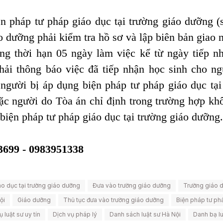
n pháp tư pháp giáo dục tại
trường giáo dưỡng (
o dưỡng phải kiểm tra hồ sơ và lập biên bản giao 
ng thời hạn 05 ngày làm việc kể từ ngày tiếp n
hải thông báo việc đã tiếp nhận học sinh cho ng
người bị áp dụng biện pháp tư pháp giáo dục tại
ặc người do Tòa án chỉ định trong trường hợp kh
biện pháp tư pháp giáo dục tại trường giáo dưỡng.
83699 - 0983951338
áo dục tại trường giáo dưỡng
Đưa vào trường giáo dưỡng
Trường giáo 
ội
Giáo dưỡng
Thủ tục đưa vào trường giáo dưỡng
Biện pháp tư ph
ụ luật sư uy tín
Dịch vụ pháp lý
Danh sách luật sư Hà Nội
Danh bạ lu