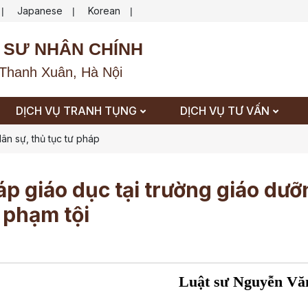
Japanese
Korean
|
|
|
 SƯ NHÂN CHÍNH
Thanh Xuân, Hà Nội
DỊCH VỤ TRANH TỤNG
DỊCH VỤ TƯ VẤN
ân sự, thủ tục tư pháp
giáo dục tại trường giáo dươ
i phạm tội
Luật sư Nguyễn Vă