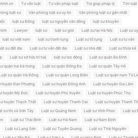
hinh.vn
Tư vấn luật
Tư vấn pháp luật
Trợ giúp pháp lý
Tìm luật
hòng luật sư
Văn phòng luật sư uy tín
Văn phòng luật sư gần nhất
Nội
luật sư Đồng
luật sư nguyễn văn đồng
luật sư khuyên
hính
Lawyer
luật sư
luật sư giỏi
Luật sư tại Hà Nội
Luật sư uy
luật sư việt nam
luật sư tranh tụng
Luật sư tố tụng
Luật sư tư vấn
ật sư đất đai
Luật sư tư vấn đất đai
Luật sư nhà đất
Luật sư thừa kế
ệp
Luật sư sở hữu trí tuệ
luật sư lao động
Luật sư quận Ba Đình
sư quận hai bà trưng
Luật sư quận Đống Đa
Luật sư quận Tây Hồ
Luật sư quận Hà Đông
Luật sư quận Long Biên
Luật sư quận nam Từ L
ư huyện Đan Phượng
Luật sư huyện Đông Anh
Luật sư huyện Gia Lâm
sư huyện Mỹ Đức
Luật sư huyện Phú Xuyên
Luật sư huyện Phúc Thọ
sư huyện Thạch Thất
Luật sư huyện Thanh Oai
Luật sư huyện Thanh Trì
ật sư thị xã Sơn Tây
Luật sư Quảng Ninh
Luật sư Vĩnh Phúc
Luật sư 
ên
Luật sư Thái Bình
Luật sư Hà Nam
Luật sư Nam Định
Luật sư Lạng Sơn
Luật sư Tuyên Quang
Luật sư Thái Nguyên
Luật sư Yên Bái
Luật sư Sơn La
Luật sư Hòa Bình
Luật sư Thanh 